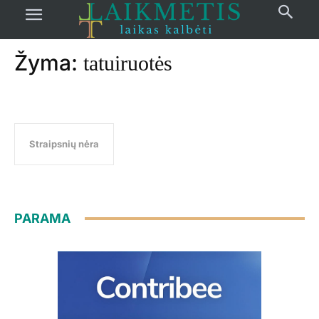
Pradžia
žymos
Tatuiruotės
Žyma:
tatuiruotės
Straipsnių nėra
PARAMA