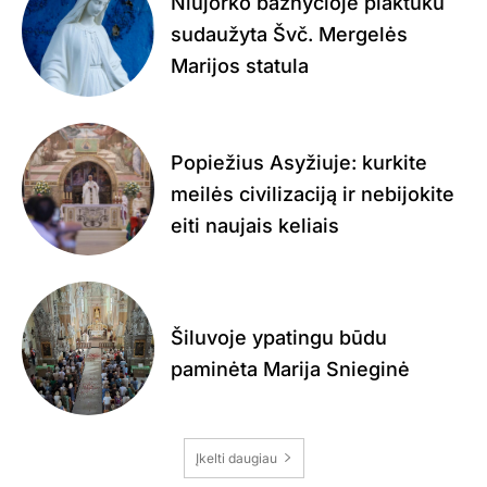
Niujorko bažnyčioje plaktuku
sudaužyta Švč. Mergelės
Marijos statula
Popiežius Asyžiuje: kurkite
meilės civilizaciją ir nebijokite
eiti naujais keliais
Šiluvoje ypatingu būdu
paminėta Marija Snieginė
Įkelti daugiau