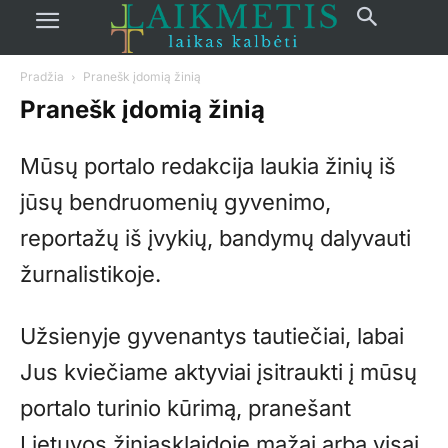
Pradžia
Pranešk įdomią žinią
Pranešk įdomią žinią
Mūsų portalo redakcija laukia žinių iš
jūsų bendruomenių gyvenimo,
reportažų iš įvykių, bandymų dalyvauti
žurnalistikoje.
Užsienyje gyvenantys tautiečiai, labai
Jus kviečiame aktyviai įsitraukti į mūsų
portalo turinio kūrimą, pranešant
Lietuvos žiniasklaidoje mažai arba visai