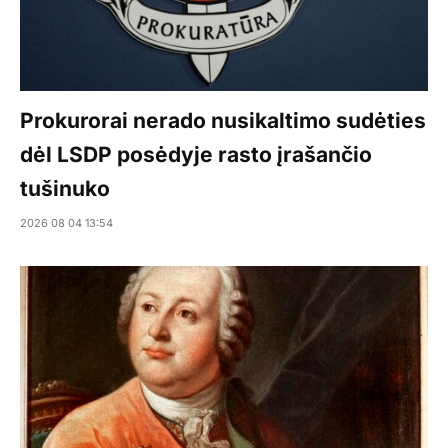
Prokurorai nerado nusikaltimo sudėties
dėl LSDP posėdyje rasto įrašančio
tušinuko
2026 08 04 13:54