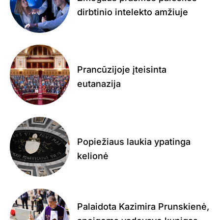
dirbtinio intelekto amžiuje
Prancūzijoje įteisinta
eutanazija
Popiežiaus laukia ypatinga
kelionė
Palaidota Kazimira Prunskienė,