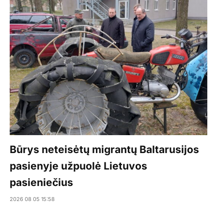
Būrys neteisėtų migrantų Baltarusijos
pasienyje užpuolė Lietuvos
pasieniečius
2026 08 05 15:58