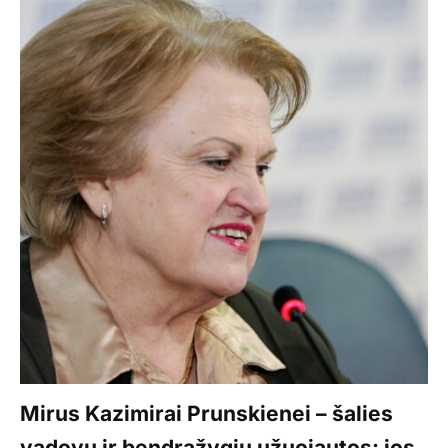
Mirus Kazimirai Prunskienei – šalies
vadovų ir bendražygių užuojautos: jos