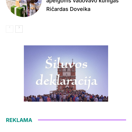
apeigoms vadovavo kunigas
Ričardas Doveika
REKLAMA