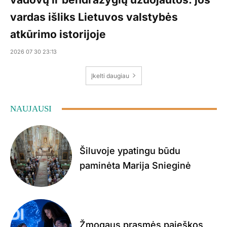
vardas išliks Lietuvos valstybės
atkūrimo istorijoje
2026 07 30 23:13
Įkelti daugiau
NAUJAUSI
Šiluvoje ypatingu būdu
paminėta Marija Snieginė
Žmogaus prasmės paieškos