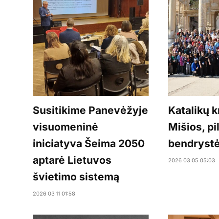
Susitikime Panevėžyje
Katalikų k
visuomeninė
Mišios, pi
iniciatyva Šeima 2050
bendrystė
aptarė Lietuvos
2026 03 05 05:03
švietimo sistemą
2026 03 11 01:58