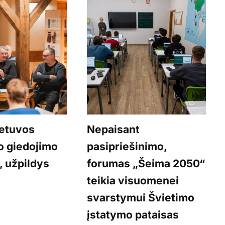
ietuvos
Nepaisant
jo giedojimo
pasipriešinimo,
, užpildys
forumas „Šeima 2050“
teikia visuomenei
svarstymui Švietimo
įstatymo pataisas