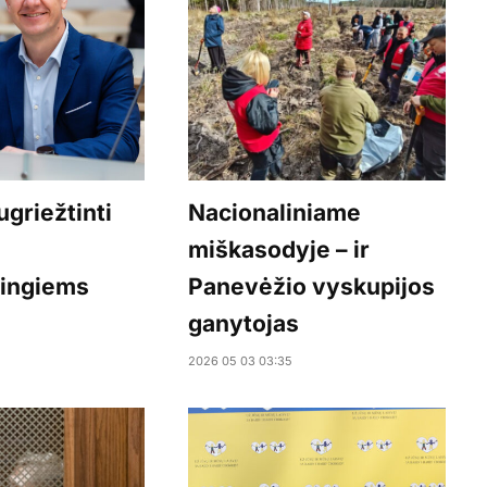
griežtinti
Nacionaliniame
miškasodyje – ir
ingiems
Panevėžio vyskupijos
ganytojas
2026 05 03 03:35