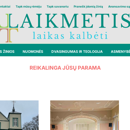
ontaktai
Tapk mūsų rėmėju
Tapk savanoriu
Pranešk įdomią žinią
Anonsavimo są
 ŽINIOS
NUOMONĖS
DVASINGUMAS IR TEOLOGIJA
ASMENYB
REIKALINGA JŪSŲ PARAMA