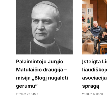
Palaimintojo Jurgio
Įsteigta L
Matulaičio draugija –
liaudiško
misija „Blogį nugalėti
asociacija
gerumu“
spragą
2026 01 29 04:27
2026 01 12 06:18