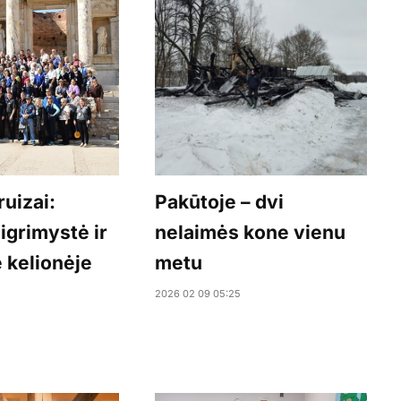
ruizai:
Pakūtoje – dvi
ligrimystė ir
nelaimės kone vienu
 kelionėje
metu
2026 02 09 05:25