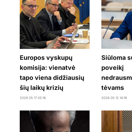
Europos vyskupų
Siūloma su
komisija: vienatvė
poveikį
tapo viena didžiausių
nedrausm
šių laikų krizių
tėvams
2026 05 17 05:16
2026 05 12 14:18