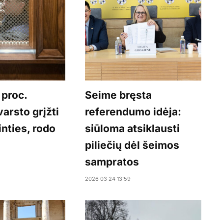
 proc.
Seime bręsta
varsto grįžti
referendumo idėja:
inties, rodo
siūloma atsiklausti
piliečių dėl šeimos
sampratos
2026 03 24 13:59