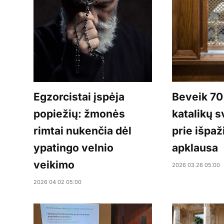
Egzorcistai įspėja
Beveik 70
popiežių: žmonės
katalikų s
rimtai nukenčia dėl
prie išpaž
ypatingo velnio
apklausa
veikimo
2026 03 26 05:00
2026 04 02 05:00