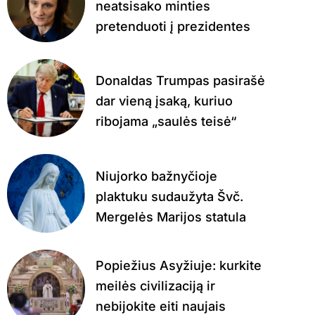
neatsisako minties
pretenduoti į prezidentes
Donaldas Trumpas pasirašė
dar vieną įsaką, kuriuo
ribojama „saulės teisė“
Niujorko bažnyčioje
plaktuku sudaužyta Švč.
Mergelės Marijos statula
Popiežius Asyžiuje: kurkite
meilės civilizaciją ir
nebijokite eiti naujais