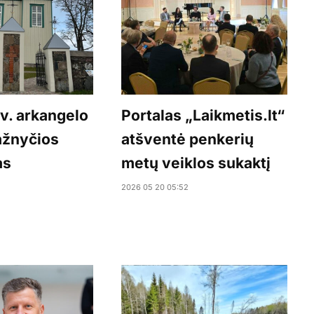
v. arkangelo
Portalas „Laikmetis.lt“
ažnyčios
atšventė penkerių
as
metų veiklos sukaktį
2026 05 20 05:52