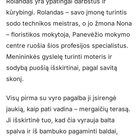
Rolandas yra ypatingai darbštūs ir
kūrybingi. Rolandas – savo įmonę turintis
sodo technikos meistras, o jo žmona Nona
– floristikos mokytoja, Panevėžio mokymo
centre ruošia šios profesijos specialistus.
Menininkės gyslelę turinti moteris ir
sodybą puošią išskirtinai, pagal savitą
skonį.
Visų pirma su vyro pagalba ji įsirengė
jaukią, kaip pati vadina – mergaičių terasą.
Ji išskirtinė tuo, kad čia vyrauja balta
spalva ir iš bambuko pagaminti baldai,