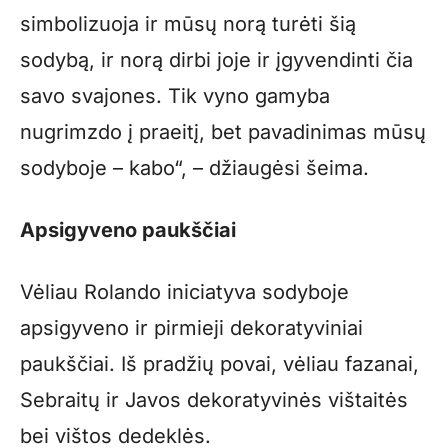
simbolizuoja ir mūsų norą turėti šią
sodybą, ir norą dirbi joje ir įgyvendinti čia
savo svajones. Tik vyno gamyba
nugrimzdo į praeitį, bet pavadinimas mūsų
sodyboje – kabo“, – džiaugėsi šeima.
Apsigyveno paukščiai
Vėliau Rolando iniciatyva sodyboje
apsigyveno ir pirmieji dekoratyviniai
paukščiai. Iš pradžių povai, vėliau fazanai,
Sebraitų ir Javos dekoratyvinės vištaitės
bei vištos dedeklės.