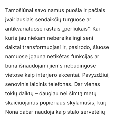
Tamošiūnai savo namus puošia ir pačiais
įvairiausiais sendaikčių turguose ar
antikvariatuose rastais „perliukais“. Kai
kurie jau niekam nebereikalingi seni
daiktai transformuojasi ir, pasirodo, šiuose
namuose įgauna netikėtas funkcijas ar
būna išnaudojami jiems nebūdingose
vietose kaip interjero akcentai. Pavyzdžiui,
senovinis laidinis telefonas. Dar vienas
tokių daiktų – daugiau nei šimtą metų
skaičiuojantis popieriaus skylamušis, kurį
Nona dabar naudoja kaip stalo servetėlių