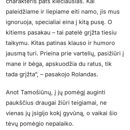
charakteris pats kiečiausias. Kai
paleidžiame ir liepiame eiti namo, jis mus
ignoruoja, specialiai eina į kitą pusę. O
kitiems pasakau – tai patelė grįžta tiesiu
taikymu. Kitas patinas klauso ir humoro
jausmą turi. Prieina prie vartelių, pasižiūri į
mane ir bėga, apskuodžia du ratus, tik
tada grįžta“, – pasakojo Rolandas.
Anot Tamošiūnų, į jų pomėgį auginti
paukščius draugai žiūri teigiamai, ne
vienas jų įsigijo kokį gyvūną, o vaikai šio
tėvų pomėgio nepalaiko.