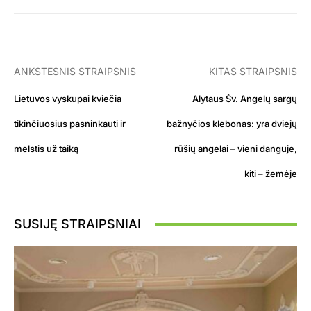
ANKSTESNIS STRAIPSNIS
KITAS STRAIPSNIS
Lietuvos vyskupai kviečia
Alytaus Šv. Angelų sargų
tikinčiuosius pasninkauti ir
bažnyčios klebonas: yra dviejų
melstis už taiką
rūšių angelai – vieni danguje,
kiti – žemėje
SUSIJĘ STRAIPSNIAI