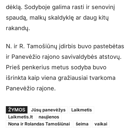
dėklą. Sodyboje galima rasti ir senovinį
spaudą, malkų skaldyklę ar daug kitų
rakandų.
N. ir R. Tamošiūnų įdirbis buvo pastebėtas
ir Panevėžio rajono savivaldybės atstovų.
Prieš penkerius metus sodyba buvo
išrinkta kaip viena gražiausiai tvarkoma
Panevėžio rajone.
ŽYMOS
Jūsų panevėžys
Laikmetis
Laikmetis.lt
naujienos
Nona ir Rolandas Tamošiūnai
šeima
vaikai