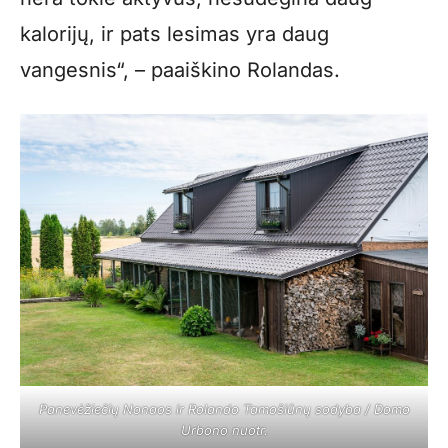
kalorijų, ir pats lesimas yra daug
vangesnis“, – paaiškino Rolandas.
Panevėžiečių Nonaos ir Rolando Tamošiūnų sodyba / Domo
Urbono nuotr.