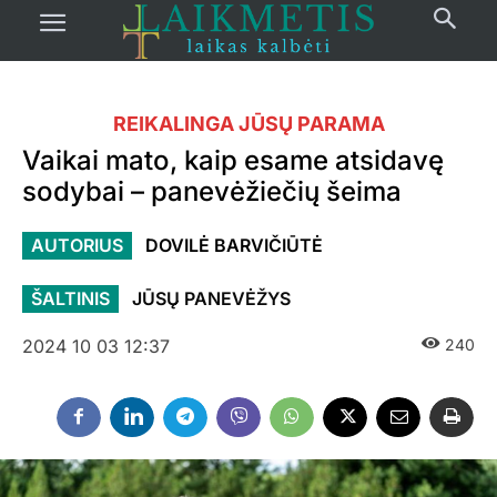
REIKALINGA JŪSŲ PARAMA
Vaikai mato, kaip esame atsidavę
sodybai – panevėžiečių šeima
AUTORIUS
DOVILĖ BARVIČIŪTĖ
ŠALTINIS
JŪSŲ PANEVĖŽYS
2024 10 03 12:37
240