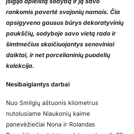
įsigijo apleistą sodybą ir ją savo
rankomis pavertė svajonių namais. Čia
apsigyveno gausus būrys dekoratyvinių
paukščių, sodyboje savo vietą rado ir
šimtmečius skaičiuojantys senoviniai
daiktai, ir net porcelianinių puodelių
kolekcija.
Nesibaigiantys darbai
Nuo Smilgių aštuonis kilometrus
nutolusiame Niaukonių kaime
panevėžiečiai Nona ir Rolandas