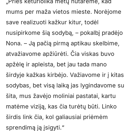
„Prieš keturiolika metų nutarėme, kad
mums per maža vietos mieste. Norėjome
save realizuoti kažkur kitur, todėl
nusipirkome šią sodybą, – pokalbį pradėjo
Nona. – Ją pačią pirmą aptikau skelbime,
atvažiavome apžiūrėti. Čia viskas buvo
apžėlę ir apleista, bet jau tada mano
širdyje kažkas kirbėjo. Važiavome ir į kitas
sodybas, bet visą laiką jas lygindavome su
šita, mus žavėjo moliniai pastatai, kartu
matėme viziją, kas čia turėtų būti. Linko
širdis link čia, kol galiausiai priėmėm
sprendimą ją įsigyti.“