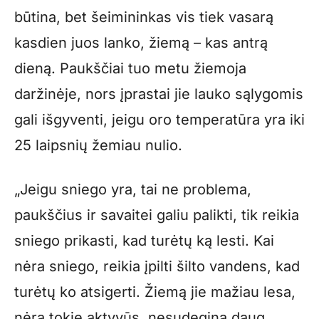
būtina, bet šeimininkas vis tiek vasarą
kasdien juos lanko, žiemą – kas antrą
dieną. Paukščiai tuo metu žiemoja
daržinėje, nors įprastai jie lauko sąlygomis
gali išgyventi, jeigu oro temperatūra yra iki
25 laipsnių žemiau nulio.
„Jeigu sniego yra, tai ne problema,
paukščius ir savaitei galiu palikti, tik reikia
sniego prikasti, kad turėtų ką lesti. Kai
nėra sniego, reikia įpilti šilto vandens, kad
turėtų ko atsigerti. Žiemą jie mažiau lesa,
nėra tokie aktyvūs, nesudegina daug