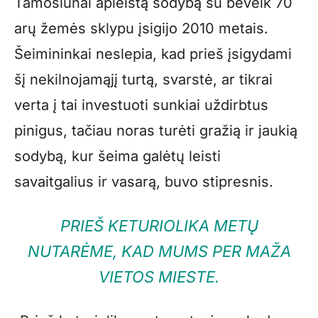
Tamošiūnai apleistą sodybą su beveik 70
arų žemės sklypu įsigijo 2010 metais.
Šeimininkai neslepia, kad prieš įsigydami
šį nekilnojamąjį turtą, svarstė, ar tikrai
verta į tai investuoti sunkiai uždirbtus
pinigus, tačiau noras turėti gražią ir jaukią
sodybą, kur šeima galėtų leisti
savaitgalius ir vasarą, buvo stipresnis.
PRIEŠ KETURIOLIKA METŲ
NUTARĖME, KAD MUMS PER MAŽA
VIETOS MIESTE.