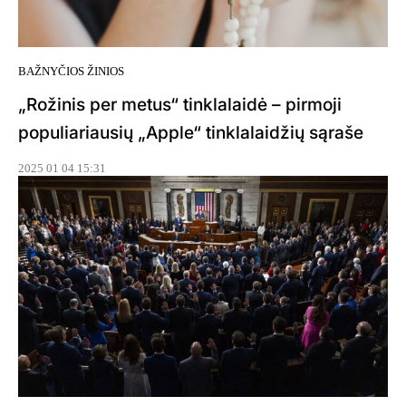
BAŽNYČIOS ŽINIOS
„Rožinis per metus“ tinklalaidė – pirmoji
populiariausių „Apple“ tinklalaidžių sąraše
2025 01 04 15:31