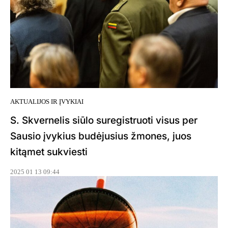
AKTUALIJOS IR ĮVYKIAI
S. Skvernelis siūlo suregistruoti visus per
Sausio įvykius budėjusius žmones, juos
kitąmet sukviesti
2025 01 13 09:44