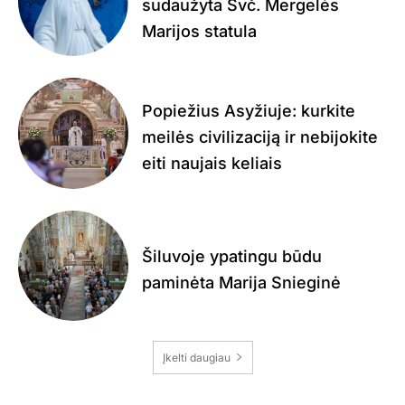
sudaužyta Švč. Mergelės
Marijos statula
Popiežius Asyžiuje: kurkite
meilės civilizaciją ir nebijokite
eiti naujais keliais
Šiluvoje ypatingu būdu
paminėta Marija Snieginė
Įkelti daugiau