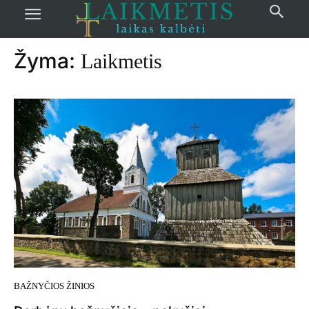
Pradžia
žymos
Laikmetis
Žyma:
Laikmetis
BAŽNYČIOS ŽINIOS