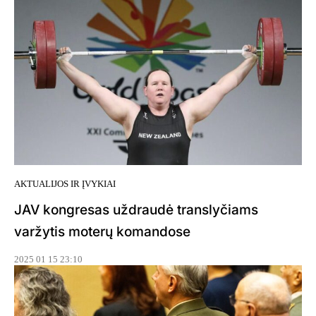
AKTUALIJOS IR ĮVYKIAI
JAV kongresas uždraudė translyčiams
varžytis moterų komandose
2025 01 15 23:10