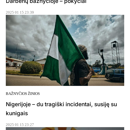
Darbėnų bažnyčioje – pokyčiai
2025 01 15 23:39
BAŽNYČIOS ŽINIOS
Nigerijoje – du tragiški incidentai, susiję su
kunigais
2025 01 15 23:27