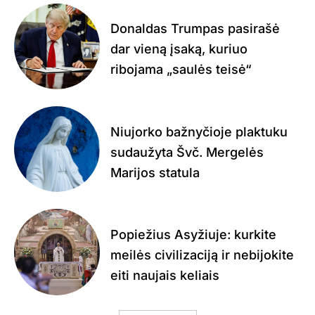
Donaldas Trumpas pasirašė
dar vieną įsaką, kuriuo
ribojama „saulės teisė“
Niujorko bažnyčioje plaktuku
sudaužyta Švč. Mergelės
Marijos statula
Popiežius Asyžiuje: kurkite
meilės civilizaciją ir nebijokite
eiti naujais keliais