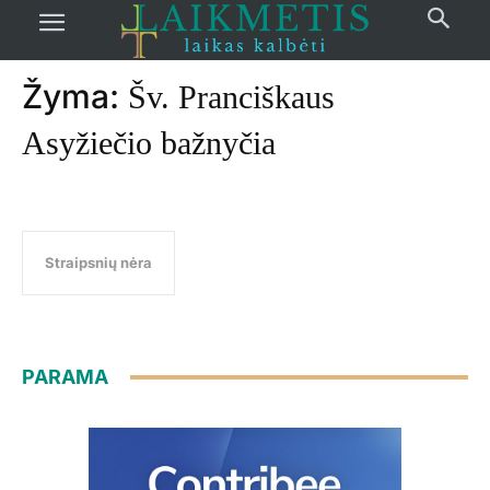
Pradžia
žymos
Šv. Pranciškaus Asyžiečio bažnyčia
Žyma:
Šv. Pranciškaus
Asyžiečio bažnyčia
Straipsnių nėra
PARAMA