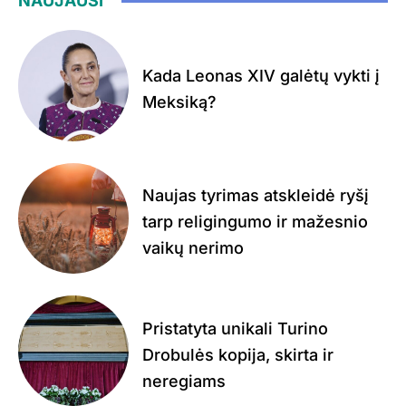
NAUJAUSI
Kada Leonas XIV galėtų vykti į
Meksiką?
Naujas tyrimas atskleidė ryšį
tarp religingumo ir mažesnio
vaikų nerimo
Pristatyta unikali Turino
Drobulės kopija, skirta ir
neregiams