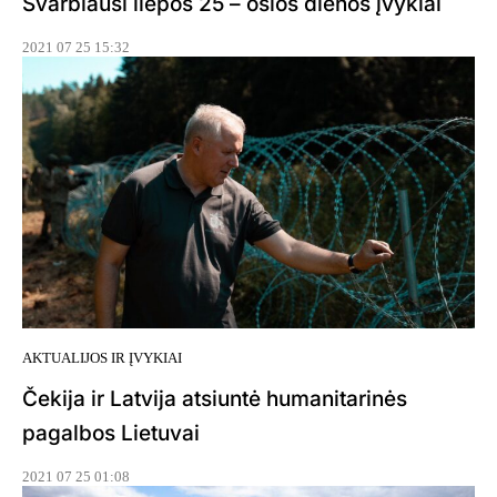
Svarbiausi liepos 25 – osios dienos įvykiai
2021 07 25 15:32
AKTUALIJOS IR ĮVYKIAI
Čekija ir Latvija atsiuntė humanitarinės
pagalbos Lietuvai
2021 07 25 01:08