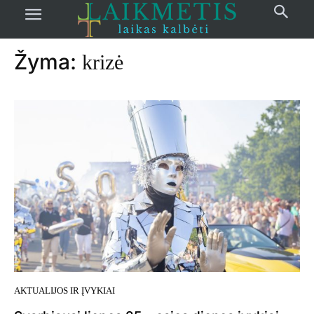
Pradžia
žymos
Krizė
Žyma:
krizė
AKTUALIJOS IR ĮVYKIAI