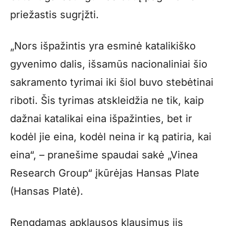
priežastis sugrįžti.
„Nors išpažintis yra esminė katalikiško
gyvenimo dalis, išsamūs nacionaliniai šio
sakramento tyrimai iki šiol buvo stebėtinai
riboti. Šis tyrimas atskleidžia ne tik, kaip
dažnai katalikai eina išpažinties, bet ir
kodėl jie eina, kodėl neina ir ką patiria, kai
eina“, – pranešime spaudai sakė „Vinea
Research Group“ įkūrėjas Hansas Plate
(Hansas Platė).
Rengdamas apklausos klausimus jis