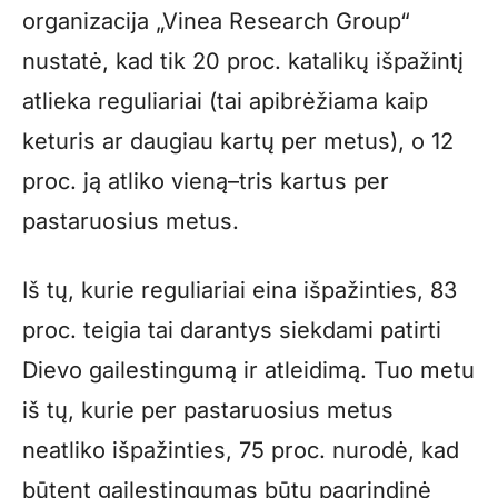
organizacija „Vinea Research Group“
nustatė, kad tik 20 proc. katalikų išpažintį
atlieka reguliariai (tai apibrėžiama kaip
keturis ar daugiau kartų per metus), o 12
proc. ją atliko vieną–tris kartus per
pastaruosius metus.
Iš tų, kurie reguliariai eina išpažinties, 83
proc. teigia tai darantys siekdami patirti
Dievo gailestingumą ir atleidimą. Tuo metu
iš tų, kurie per pastaruosius metus
neatliko išpažinties, 75 proc. nurodė, kad
būtent gailestingumas būtų pagrindinė