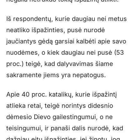
Iš respondentų, kurie daugiau nei metus
neatliko išpažinties, pusė nurodė
jaučiantys gėdą garsiai kalbėti apie savo
nuodėmes, o kiek daugiau nei pusė (53
proc.) teigė, kad dalyvavimas šiame
sakramente jiems yra nepatogus.
Apie 40 proc. katalikų, kurie išpažintį
atlieka retai, teigė norintys didesnio
dėmesio Dievo gailestingumui, o ne
teisingumui, ir panaši dalis nurodė, kad
dažniau eitų išpažinties, jei žinotų, jog