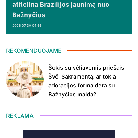
atitolina Brazilijos jaunimą nuo
Bažnyčios
2026 07 30 04:55
REKOMENDUOJAME
Šokis su vėliavomis priešais
Švč. Sakramentą: ar tokia
adoracijos forma dera su
Bažnyčios malda?
REKLAMA