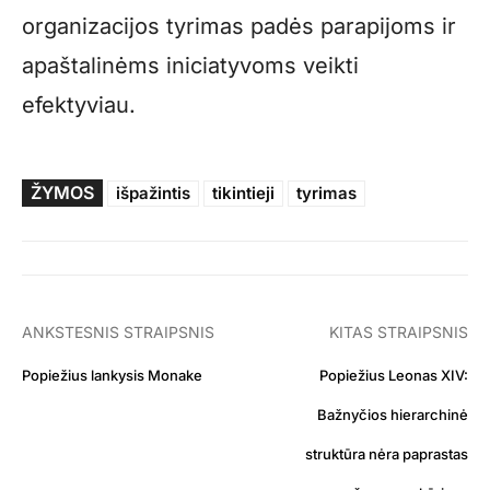
organizacijos tyrimas padės parapijoms ir
apaštalinėms iniciatyvoms veikti
efektyviau.
ŽYMOS
išpažintis
tikintieji
tyrimas
ANKSTESNIS STRAIPSNIS
KITAS STRAIPSNIS
Popiežius lankysis Monake
Popiežius Leonas XIV:
Bažnyčios hierarchinė
struktūra nėra paprastas