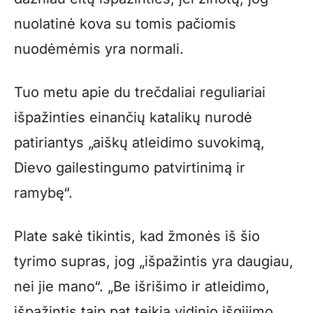
nuolatinė kova su tomis pačiomis
nuodėmėmis yra normali.
Tuo metu apie du trečdaliai reguliariai
išpažinties einančių katalikų nurodė
patiriantys „aiškų atleidimo suvokimą,
Dievo gailestingumo patvirtinimą ir
ramybę“.
Plate sakė tikintis, kad žmonės iš šio
tyrimo supras, jog „išpažintis yra daugiau,
nei jie mano“. „Be išrišimo ir atleidimo,
išpažintis taip pat teikia vidinio išgijimo