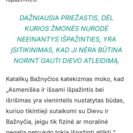
DAŽNIAUSIA PRIEŽASTIS, DĖL
KURIOS ŽMONĖS NURODĖ
NEEINANTYS IŠPAŽINTIES, YRA
ĮSITIKINIMAS, KAD JI NĖRA BŪTINA
NORINT GAUTI DIEVO ATLEIDIMĄ.
Katalikų Bažnyčios katekizmas moko, kad
„Asmeniška ir išsami išpažintis bei
išrišimas yra vienintelis nustatytas būdas,
kuriuo tikintieji sutaikomi su Dievu ir
Bažnyčia, jeigu tik fizinė ar moralinė
negalia netrukdo tokią išpažintį atlikti.“