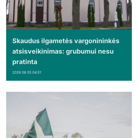
Skaudus ilgametės vargonininkės
atsisveikinimas: grubumui nesu
pratinta
2026 08 05 04:51