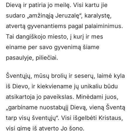
Dievą ir patiria jo meilę. Visi kartu jie
sudaro „amžinąją Jeruzalę“, karalystę,
atvertą gyvenantiems pagal palaiminimus.
Tai dangiškojo miesto, į kurį ir mes
einame per savo gyvenimą šiame
pasaulyje, piliečiai.
Šventųjų, mūsų brolių ir seserų, laimė kyla
iš Dievo, ir kiekviename jų unikaliu būdu
atsikartoja jo paveikslas. ­Minėdami juos,
„garbiname nuostabųjį Dievą, vieną Šventą
tarp visų šventųjų“. Visi išgelbėti Kristaus,
visi gimę iš atverto Jo šono.