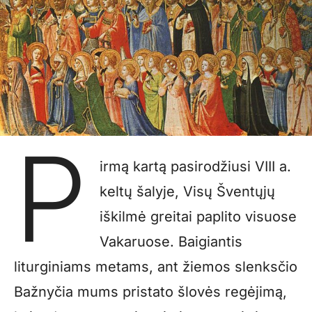
P
irmą kartą pasirodžiusi VIII a.
keltų šalyje, Visų Šventųjų
iškilmė greitai paplito visuose
Vakaruose. Baigiantis
liturginiams metams, ant žiemos slenksčio
Bažnyčia mums pristato šlovės regėjimą,