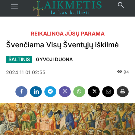
REIKALINGA JŪSŲ PARAMA
Švenčiama Visų Šventųjų iškilmė
ŠALTINIS
GYVOJI DUONA
2024 11 01 02:55
94