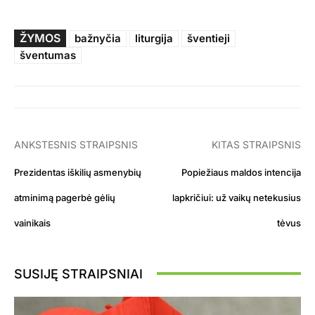
ŽYMOS
bažnyčia
liturgija
šventieji
šventumas
ANKSTESNIS STRAIPSNIS
KITAS STRAIPSNIS
Prezidentas iškilių asmenybių
Popiežiaus maldos intencija
atminimą pagerbė gėlių
lapkričiui: už vaikų netekusius
vainikais
tėvus
SUSIJĘ STRAIPSNIAI