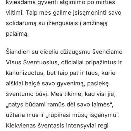
kviesdama gyventi atgimimo po mirties
viltimi. Taip mes galime įsisąmoninti savo
solidarumą su įžengusiais į amžinąją
palaimą.
Šiandien su dideliu džiaugsmu švenčiame
Visus Šventuosius, oficialiai pripažintus ir
kanonizuotus, bet taip pat ir tuos, kurie
aiškiai baigė savo gyvenimą, pasiekę
šventumo būvį. Mes tikime, kad visi jie,
„patys būdami ramūs dėl savo laimės“,
užtaria mus ir „rūpinasi mūsų išganymu“.
Kiekvienas šventasis intensyviai regi