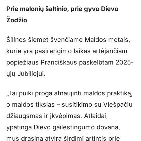
Prie malonių šaltinio, prie gyvo Dievo
Žodžio
Šilines šiemet švenčiame Maldos metais,
kurie yra pasirengimo laikas artėjančiam
popiežiaus Pranciškaus paskelbtam 2025-
ųjų Jubiliejui.
„Tai puiki proga atnaujinti maldos praktiką,
o maldos tikslas – susitikimo su Viešpačiu
džiaugsmas ir įkvėpimas. Atlaidai,
ypatinga Dievo gailestingumo dovana,
mus drąsina atvira širdimi artintis prie