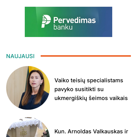
NAUJAUSI
Vaiko teisių specialistams
pavyko susitikti su
ukmergiškių šeimos vaikais
Kun. Arnoldas Valkauskas ir