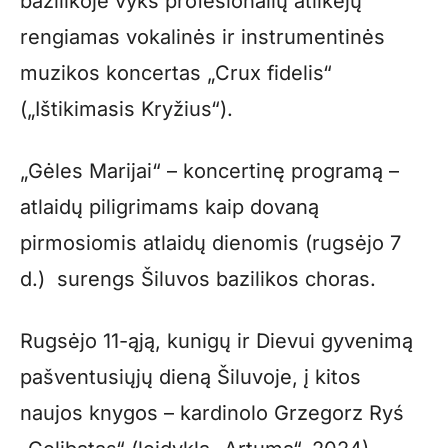
bazilikoje vyks profesionalių atlikėjų
rengiamas vokalinės ir instrumentinės
muzikos koncertas „Crux fidelis“
(„Ištikimasis Kryžius“).
„Gėles Marijai“ – koncertinę programą –
atlaidų piligrimams kaip dovaną
pirmosiomis atlaidų dienomis (rugsėjo 7
d.) surengs Šiluvos bazilikos choras.
Rugsėjo 11-ąją, kunigų ir Dievui gyvenimą
pašventusiųjų dieną Šiluvoje, į kitos
naujos knygos – kardinolo Grzegorz Ryś