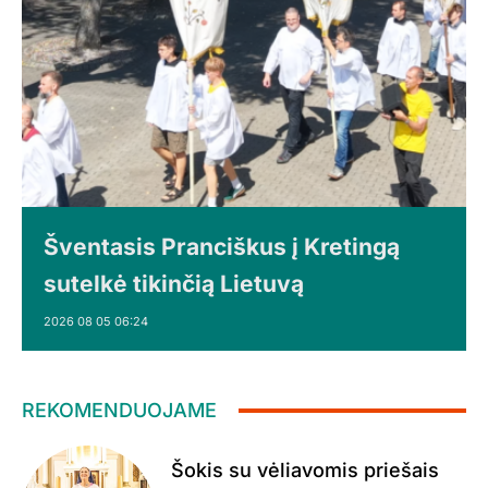
Šventasis Pranciškus į Kretingą
sutelkė tikinčią Lietuvą
2026 08 05 06:24
REKOMENDUOJAME
Šokis su vėliavomis priešais