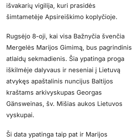
išvakarių vigilija, kuri prasidės
šimtametėje Apsireiškimo koplyčioje.
Rugsėjo 8-oji, kai visa Bažnyčia švenčia
Mergelės Marijos Gimimą, bus pagrindinis
atlaidų sekmadienis. Šia ypatinga proga
iškilmėje dalyvaus ir neseniai į Lietuvą
atvykęs apaštalinis nuncijus Baltijos
kraštams arkivyskupas Georgas
Gänsweinas, šv. Mišias aukos Lietuvos
vyskupai.
Ši data ypatinga taip pat ir Marijos