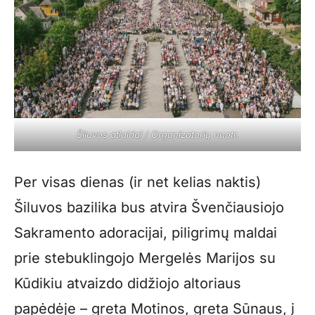
Šiluvos atlaidai / Organizatorių nuotr.
Per visas dienas (ir net kelias naktis)
Šiluvos bazilika bus atvira Švenčiausiojo
Sakramento adoracijai, piligrimų maldai
prie stebuklingojo Mergelės Marijos su
Kūdikiu atvaizdo didžiojo altoriaus
papėdėje – greta Motinos, greta Sūnaus, į