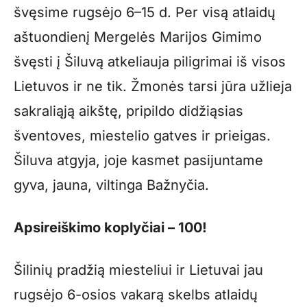
švęsime rugsėjo 6–15 d. Per visą atlaidų
aštuondienį Mergelės Marijos Gimimo
švęsti į Šiluvą atkeliauja piligrimai iš visos
Lietuvos ir ne tik. Žmonės tarsi jūra užlieja
sakraliąją aikštę, pripildo didžiąsias
šventoves, miestelio gatves ir prieigas.
Šiluva atgyja, joje kasmet pasijuntame
gyva, jauna, viltinga Bažnyčia.
Apsireiškimo koplyčiai – 100!
Šilinių pradžią miesteliui ir Lietuvai jau
rugsėjo 6-osios vakarą skelbs atlaidų