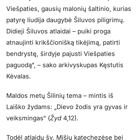
Viešpaties, gausių malonių šaltinio, kurias
patyrę liudija daugybė Šiluvos piligrimų.
Didieji Šiluvos atlaidai – puiki proga
atnaujinti krikščionišką tikėjimą, patirti
bendrystę, širdyje pajusti Viešpaties
paguodą“, – sako arkivyskupas Kęstutis
Kėvalas.
Maldos metų Šilinių tema – mintis iš
Laiško žydams: „Dievo žodis yra gyvas ir
veiksmingas“ (
Žyd
4,12).
Todėl atlaidų šv. Mišių katechezėse bei