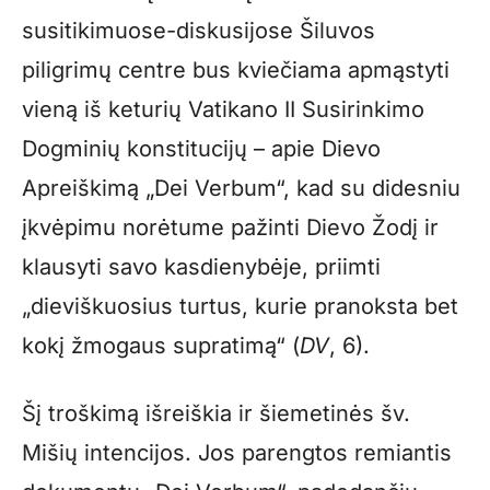
susitikimuose-diskusijose Šiluvos
piligrimų centre bus kviečiama apmąstyti
vieną iš keturių Vatikano II Susirinkimo
Dogminių konstitucijų – apie Dievo
Apreiškimą „Dei Verbum“, kad su didesniu
įkvėpimu norėtume pažinti Dievo Žodį ir
klausyti savo kasdienybėje, priimti
„dieviškuosius turtus, kurie pranoksta bet
kokį žmogaus supratimą“ (
DV
, 6).
Šį troškimą išreiškia ir šiemetinės šv.
Mišių intencijos. Jos parengtos remiantis