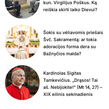
kun. Virgilijus Poškus. Ką
reiškia skirti laiko Dievui?
Šokis su vėliavomis priešais
Švč. Sakramentą: ar tokia
adoracijos forma dera su
Bažnyčios malda?
Kardinolas Sigitas
Tamkevičius. „Drąsos! Tai
aš. Nebijokite!“ (Mt 14, 27) –
XIX eilinis sekmadienis