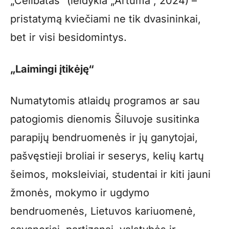
„Celibatas“ (leidykla „Artuma“, 2024) –
pristatymą kviečiami ne tik dvasininkai,
bet ir visi besidomintys.
„Laimingi įtikėję“
Numatytomis atlaidų programos ar sau
patogiomis dienomis Šiluvoje susitinka
parapijų bendruomenės ir jų ganytojai,
pašvęstieji broliai ir seserys, kelių kartų
šeimos, moksleiviai, studentai ir kiti jauni
žmonės, mokymo ir ugdymo
bendruomenės, Lietuvos kariuomenė,