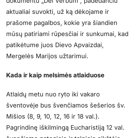
dokumentu „Dei Verbum“, padedančiu
aktualiai suvokti, už ką dėkojame ir
prašome pagalbos, kokie yra šiandien
mūsų patiriami rūpesčiai ir sunkumai, kad
patikėtume juos Dievo Apvaizdai,
Mergelės Marijos užtarimui.
Kada ir kaip melsimės atlaiduose
Atlaidų metu nuo ryto iki vakaro
šventovėje bus švenčiamos šešerios šv.
Mišios (8, 9, 10, 12, 16 ir 18 val.).
Pagrindinę iškilmingą Eucharistiją 12 val.