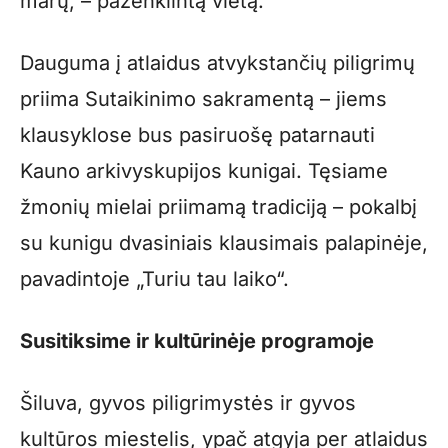
marų, – paženklintą vietą.
Dauguma į atlaidus atvykstančių piligrimų
priima Sutaikinimo sakramentą – jiems
klausyklose bus pasiruošę patarnauti
Kauno arkivyskupijos kunigai. Tęsiame
žmonių mielai priimamą tradiciją – pokalbį
su kunigu dvasiniais klausimais palapinėje,
pavadintoje „Turiu tau laiko“.
Susitiksime ir kultūrinėje programoje
Šiluva, gyvos piligrimystės ir gyvos
kultūros miestelis, ypač atgyja per atlaidus