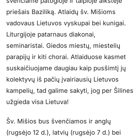
švenčiame patogioje ir talpioje aikštėje
priešais Baziliką. Atlaidų šv. Mišioms
vadovaus Lietuvos vyskupai bei kunigai.
Liturgijoje patarnaus diakonai,
seminaristai. Giedos miestų, miestelių
parapijų ir kiti chorai. Atlaiduose kasmet
suskaičiuojame daugiau kaip pusšimtį jų
kolektyvų iš pačių įvairiausių Lietuvos
kampelių, tad galime sakyti, jog per Šilines
užgieda visa Lietuva!
Šv. Mišios bus švenčiamos ir anglų
(rugsėjo 12 d.), latvių (rugsėjo 7 d.) bei