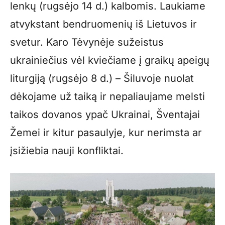
lenkų (rugsėjo 14 d.) kalbomis. Laukiame
atvykstant bendruomenių iš Lietuvos ir
svetur. Karo Tėvynėje sužeistus
ukrainiečius vėl kviečiame į graikų apeigų
liturgiją (rugsėjo 8 d.) – Šiluvoje nuolat
dėkojame už taiką ir nepaliaujame melsti
taikos dovanos ypač Ukrainai, Šventajai
Žemei ir kitur pasaulyje, kur nerimsta ar
įsižiebia nauji konfliktai.