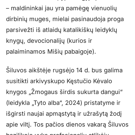
– maldininkai jau yra pamėgę vienuolių
dirbinių muges, mielai pasinaudoja proga
parsivežti iš atlaidų katalikiškų leidyklų
knygų, devocionalijų (kurios ir
palaiminamos Mišių pabaigoje).
Šiluvos aikštėje rugsėjo 14 d. bus galima
susitikti arkivyskupo Kęstučio Kėvalo
knygos „Žmogaus širdis sukurta dangui“
(leidykla „Tyto alba“, 2024) pristatyme ir
išgirsti naujai apmąstytą ir užrašytą žodį
apie viltį. Tos pačios dienos vakarą Šiluvos