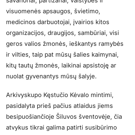
savanoriai, partizanai, valstybės ir
visuomenės apsaugos, švietimo,
medicinos darbuotojai, įvairios kitos
organizacijos, draugijos, sambūriai, visi
geros valios žmonės, ieškantys ramybės
ir vilties, taip pat mūsų šalies kaimynai,
kitų tautų žmonės, laikinai apsistoję ar
nuolat gyvenantys mūsų šalyje.
Arkivyskupo Kęstučio Kėvalo mintimi,
pasidalyta prieš pačius atlaidus jiems
besipuošiančioje Šiluvos šventovėje, čia
atvykus tikrai galima patirti susibūrimo