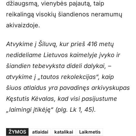
džiaugsmą, vienybės pajautą, taip
reikalingą visokių šiandienos neramumų
akivaizdoje.
Atvykime į Šiluvą, kur prieš 416 metų
nedideliame Lietuvos kaimelyje įvyko ir
šiandien tebevyksta dideli dalykai, –
atvykime į „tautos rekolekcijas“, kaip
šiuos atlaidus yra pavadinęs arkivyskupas
Kęstutis Kėvalas, kad visi pasijustume
„laimingi įtikėję“ (plg. Lk 1, 45).
ŽYMOS
atlaidai
katalikai
Laikmetis