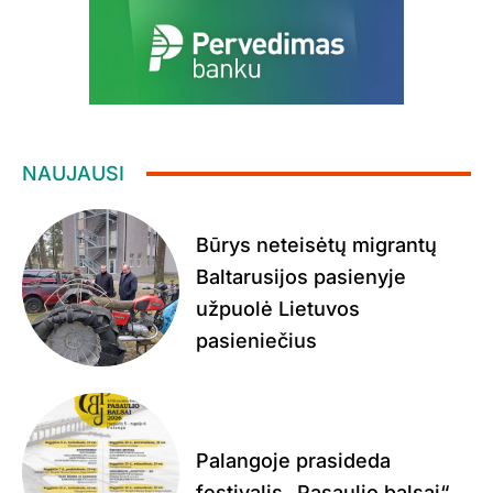
NAUJAUSI
Būrys neteisėtų migrantų
Baltarusijos pasienyje
užpuolė Lietuvos
pasieniečius
Palangoje prasideda
festivalis „Pasaulio balsai“