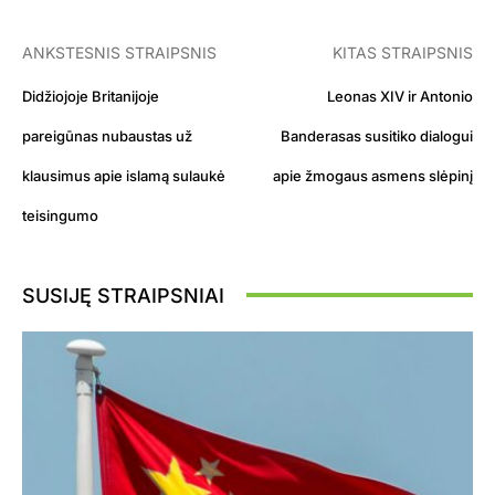
ANKSTESNIS STRAIPSNIS
KITAS STRAIPSNIS
Didžiojoje Britanijoje
Leonas XIV ir Antonio
pareigūnas nubaustas už
Banderasas susitiko dialogui
klausimus apie islamą sulaukė
apie žmogaus asmens slėpinį
teisingumo
SUSIJĘ STRAIPSNIAI