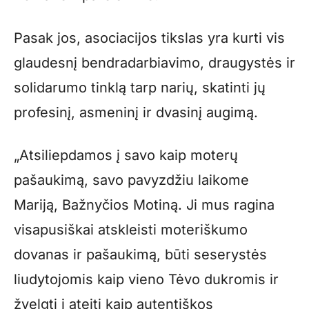
Pasak jos, asociacijos tikslas yra kurti vis
glaudesnį bendradarbiavimo, draugystės ir
solidarumo tinklą tarp narių, skatinti jų
profesinį, asmeninį ir dvasinį augimą.
„Atsiliepdamos į savo kaip moterų
pašaukimą, savo pavyzdžiu laikome
Mariją, Bažnyčios Motiną. Ji mus ragina
visapusiškai atskleisti moteriškumo
dovanas ir pašaukimą, būti seserystės
liudytojomis kaip vieno Tėvo dukromis ir
žvelgti į ateitį kaip autentiškos