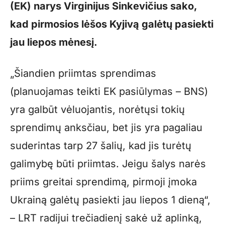
(EK) narys Virginijus Sinkevičius sako,
kad pirmosios lėšos Kyjivą galėtų pasiekti
jau liepos mėnesį.
„Šiandien priimtas sprendimas
(planuojamas teikti EK pasiūlymas – BNS)
yra galbūt vėluojantis, norėtųsi tokių
sprendimų anksčiau, bet jis yra pagaliau
suderintas tarp 27 šalių, kad jis turėtų
galimybę būti priimtas. Jeigu šalys narės
priims greitai sprendimą, pirmoji įmoka
Ukrainą galėtų pasiekti jau liepos 1 dieną“,
– LRT radijui trečiadienį sakė už aplinką,