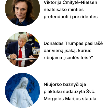
Viktorija Čmilytė-Nielsen
neatsisako minties
pretenduoti į prezidentes
Donaldas Trumpas pasirašė
dar vieną įsaką, kuriuo
ribojama „saulės teisė“
Niujorko bažnyčioje
plaktuku sudaužyta Švč.
Mergelės Marijos statula