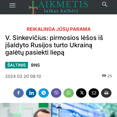
REIKALINGA JŪSŲ PARAMA
V. Sinkevičius: pirmosios lėšos iš
įšaldyto Rusijos turto Ukrainą
galėtų pasiekti liepą
ŠALTINIS
BNS
2024 03 20 08:10
25