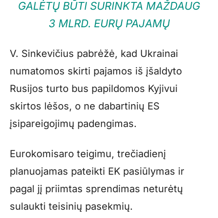
GALĖTŲ BŪTI SURINKTA MAŽDAUG
3 MLRD. EURŲ PAJAMŲ
V. Sinkevičius pabrėžė, kad Ukrainai
numatomos skirti pajamos iš įšaldyto
Rusijos turto bus papildomos Kyjivui
skirtos lėšos, o ne dabartinių ES
įsipareigojimų padengimas.
Eurokomisaro teigimu, trečiadienį
planuojamas pateikti EK pasiūlymas ir
pagal jį priimtas sprendimas neturėtų
sulaukti teisinių pasekmių.