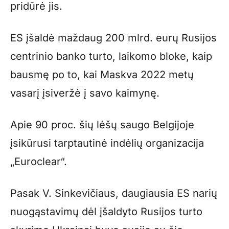
pridūrė jis.
ES įšaldė maždaug 200 mlrd. eurų Rusijos
centrinio banko turto, laikomo bloke, kaip
bausmę po to, kai Maskva 2022 metų
vasarį įsiveržė į savo kaimynę.
Apie 90 proc. šių lėšų saugo Belgijoje
įsikūrusi tarptautinė indėlių organizacija
„Euroclear“.
Pasak V. Sinkevičiaus, daugiausia ES narių
nuogąstavimų dėl įšaldyto Rusijos turto