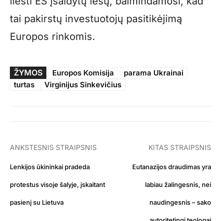
liesti ES įšaldytų lėšų, baimindamosi, kad
tai pakirstų investuotojų pasitikėjimą
Europos rinkomis.
ŽYMOS
Europos Komisija
parama Ukrainai
turtas
Virginijus Sinkevičius
ANKSTESNIS STRAIPSNIS
KITAS STRAIPSNIS
Lenkijos ūkininkai pradeda
Eutanazijos draudimas yra
protestus visoje šalyje, įskaitant
labiau žalingesnis, nei
pasienį su Lietuva
naudingesnis – sako
autoritetingi teologai