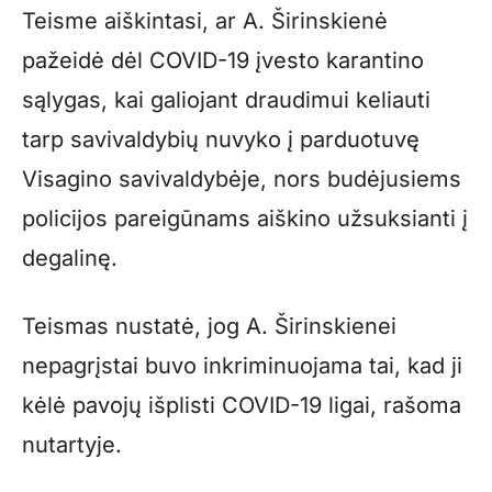
Teisme aiškintasi, ar A. Širinskienė
pažeidė dėl COVID-19 įvesto karantino
sąlygas, kai galiojant draudimui keliauti
tarp savivaldybių nuvyko į parduotuvę
Visagino savivaldybėje, nors budėjusiems
policijos pareigūnams aiškino užsuksianti į
degalinę.
Teismas nustatė, jog A. Širinskienei
nepagrįstai buvo inkriminuojama tai, kad ji
kėlė pavojų išplisti COVID-19 ligai, rašoma
nutartyje.