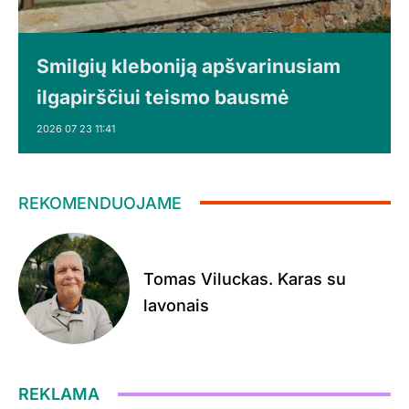
Smilgių kleboniją apšvarinusiam
ilgapirščiui teismo bausmė
2026 07 23 11:41
REKOMENDUOJAME
Tomas Viluckas. Karas su
lavonais
REKLAMA