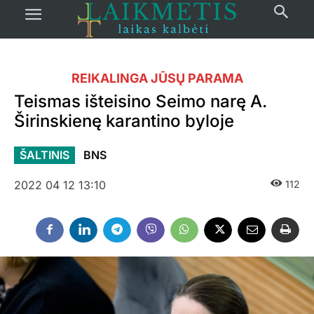
REIKALINGA JŪSŲ PARAMA
Teismas išteisino Seimo narę A.
Širinskienę karantino byloje
ŠALTINIS
BNS
2022 04 12 13:10
112