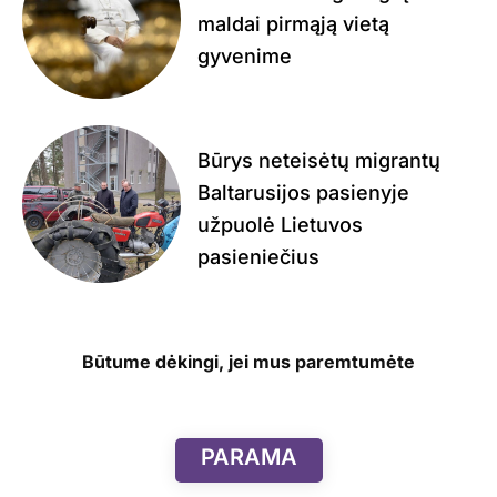
maldai pirmąją vietą
gyvenime
Būrys neteisėtų migrantų
Baltarusijos pasienyje
užpuolė Lietuvos
pasieniečius
Būtume dėkingi, jei mus paremtumėte
PARAMA