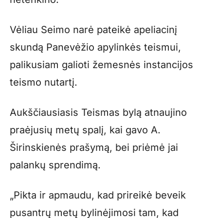
Vėliau Seimo narė pateikė apeliacinį
skundą Panevėžio apylinkės teismui,
palikusiam galioti žemesnės instancijos
teismo nutartį.
Aukščiausiasis Teismas bylą atnaujino
praėjusių metų spalį, kai gavo A.
Širinskienės prašymą, bei priėmė jai
palankų sprendimą.
„Pikta ir apmaudu, kad prireikė beveik
pusantrų metų bylinėjimosi tam, kad