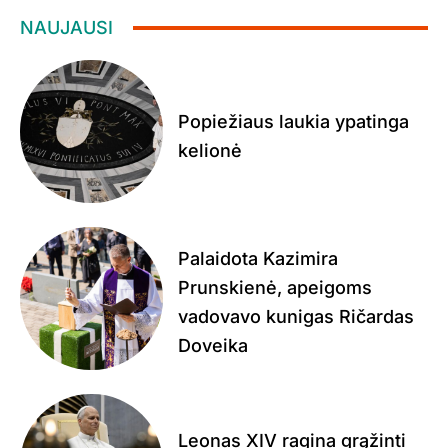
NAUJAUSI
Popiežiaus laukia ypatinga
kelionė
Palaidota Kazimira
Prunskienė, apeigoms
vadovavo kunigas Ričardas
Doveika
Leonas XIV ragina grąžinti