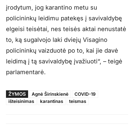
įrodytum, jog karantino metu su
policininkų leidimu patekęs į savivaldybę
elgeisi teisėtai, nes teisės aktai nenustatė
to, ką sugalvojo laki dviejų Visagino
policininkų vaizduotė po to, kai jie davė
leidimą į tą savivaldybę įvažiuoti“, – teigė
parlamentarė.
ŽYMOS
Agnė Širinskienė
COVID-19
išteisinimas
karantinas
teismas