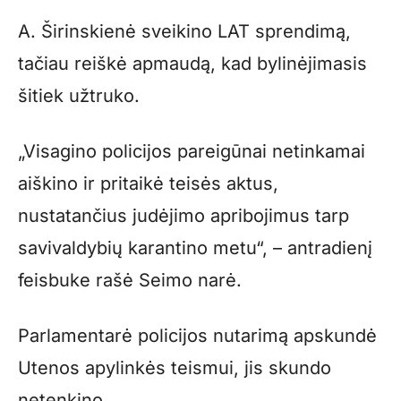
A. Širinskienė sveikino LAT sprendimą,
tačiau reiškė apmaudą, kad bylinėjimasis
šitiek užtruko.
„Visagino policijos pareigūnai netinkamai
aiškino ir pritaikė teisės aktus,
nustatančius judėjimo apribojimus tarp
savivaldybių karantino metu“, – antradienį
feisbuke rašė Seimo narė.
Parlamentarė policijos nutarimą apskundė
Utenos apylinkės teismui, jis skundo
netenkino.