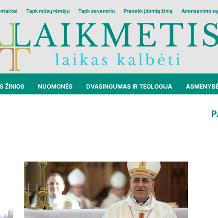
ontaktai
Tapk mūsų rėmėju
Tapk savanoriu
Pranešk įdomią žinią
Anonsavimo są
 ŽINIOS
NUOMONĖS
DVASINGUMAS IR TEOLOGIJA
ASMENYB
P