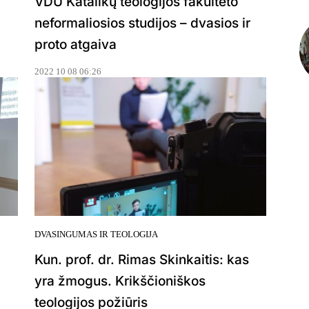
VDU Katalikų teologijos fakulteto
neformaliosios studijos – dvasios ir
proto atgaiva
2022 10 08 06:26
DVASINGUMAS IR TEOLOGIJA
Kun. prof. dr. Rimas Skinkaitis: kas
yra žmogus. Krikščioniškos
teologijos požiūris