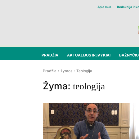
Apie mus
Redakcija ir k
PRADŽIA
AKTUALIJOS IR ĮVYKIAI
BAŽNYČIOS
Pradžia
žymos
Teologija
Žyma:
teologija