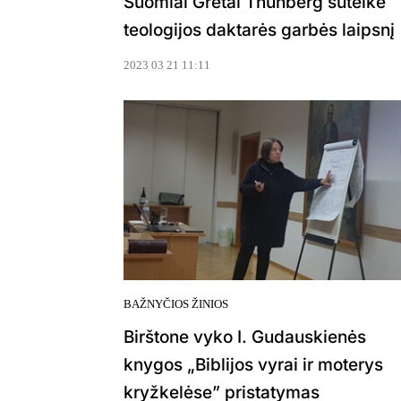
Suomiai Gretai Thunberg suteikė
teologijos daktarės garbės laipsnį
2023 03 21 11:11
BAŽNYČIOS ŽINIOS
Birštone vyko I. Gudauskienės
knygos „Biblijos vyrai ir moterys
kryžkelėse” pristatymas