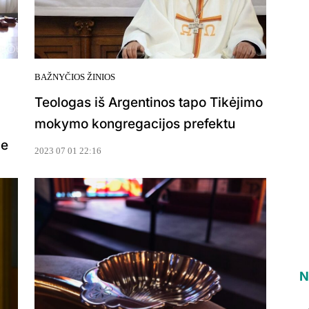
BAŽNYČIOS ŽINIOS
Teologas iš Argentinos tapo Tikėjimo
mokymo kongregacijos prefektu
ge
2023 07 01 22:16
N