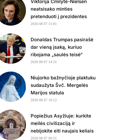
Viktorija Čmilytė-Nielsen
neatsisako minties
pretenduoti į prezidentes
2026 08 07 15:01
Donaldas Trumpas pasirašė
dar vieną įsaką, kuriuo
ribojama „saulės teisė“
2026 08 07 14:51
Niujorko bažnyčioje plaktuku
sudaužyta Švč. Mergelės
Marijos statula
2026 08 07 10:12
Popiežius Asyžiuje: kurkite
meilės civilizaciją ir
nebijokite eiti naujais keliais
2026 08 07 09:51