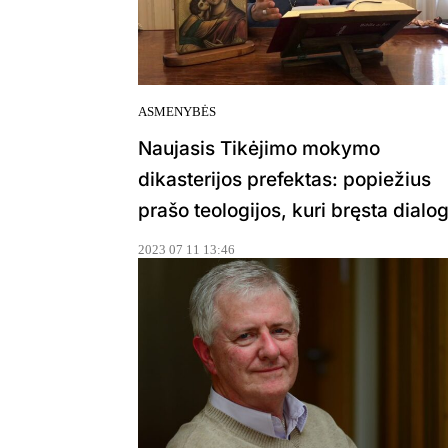
ASMENYBĖS
Naujasis Tikėjimo mokymo
dikasterijos prefektas: popiežius
prašo teologijos, kuri bręsta dialo
2023 07 11 13:46