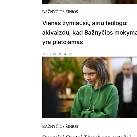
BAŽNYČIOS ŽINIOS
Vienas žymiausių airių teologų:
akivaizdu, kad Bažnyčios mokym
yra plėtojamas
2023 05 10 14:02
BAŽNYČIOS ŽINIOS