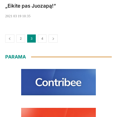
„Eikite pas Juozapą!“
2021 03 19 10:35
2
3
4
PARAMA