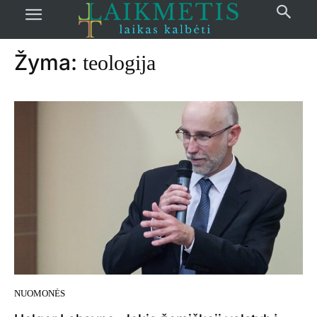
Pradžia
žymos
Teologija
Žyma:
teologija
NUOMONĖS