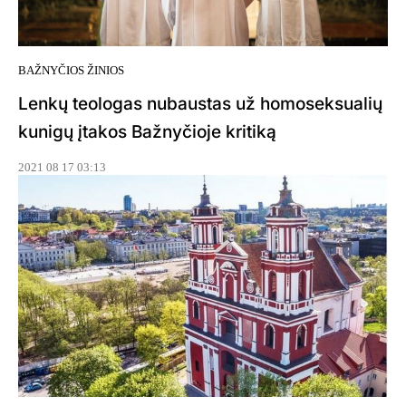
BAŽNYČIOS ŽINIOS
Lenkų teologas nubaustas už homoseksualių
kunigų įtakos Bažnyčioje kritiką
2021 08 17 03:13