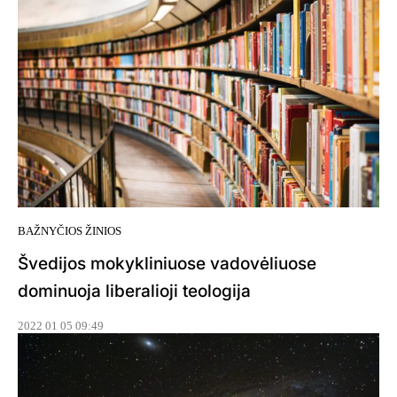
BAŽNYČIOS ŽINIOS
Švedijos mokykliniuose vadovėliuose
dominuoja liberalioji teologija
2022 01 05 09:49