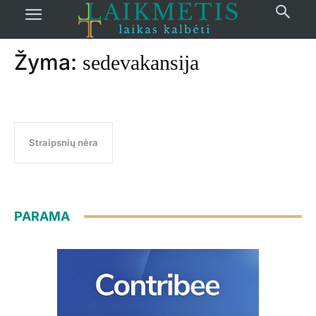
Pradžia
žymos
Sedevakansija
Žyma:
sedevakansija
Straipsnių nėra
PARAMA