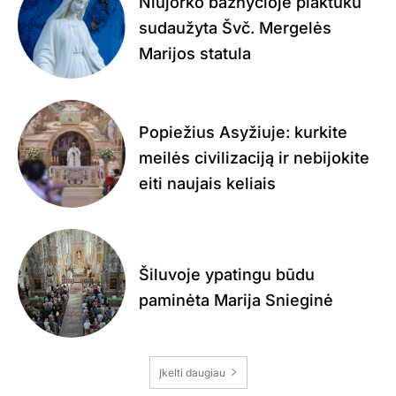
Niujorko bažnyčioje plaktuku
sudaužyta Švč. Mergelės
Marijos statula
Popiežius Asyžiuje: kurkite
meilės civilizaciją ir nebijokite
eiti naujais keliais
Šiluvoje ypatingu būdu
paminėta Marija Snieginė
Įkelti daugiau