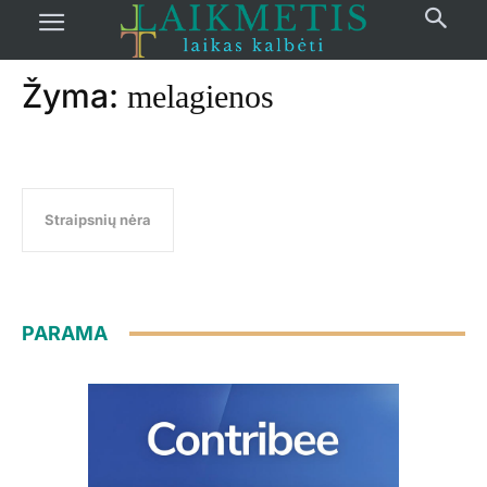
Pradžia
žymos
Melagienos
Žyma:
melagienos
Straipsnių nėra
PARAMA