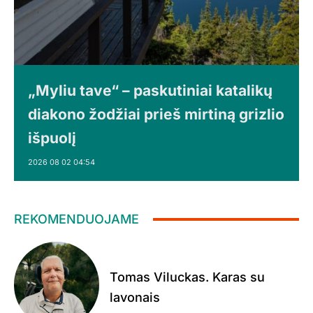
„Myliu tave“ – paskutiniai katalikų
diakono žodžiai prieš mirtiną grizlio
išpuolį
2026 08 02 04:54
REKOMENDUOJAME
Tomas Viluckas. Karas su
lavonais