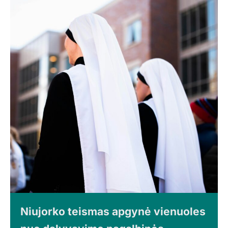
Niujorko teismas apgynė vienuoles