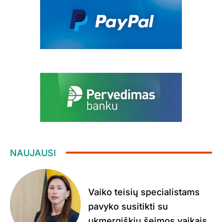
NAUJAUSI
Vaiko teisių specialistams
pavyko susitikti su
ukmergiškių šeimos vaikais