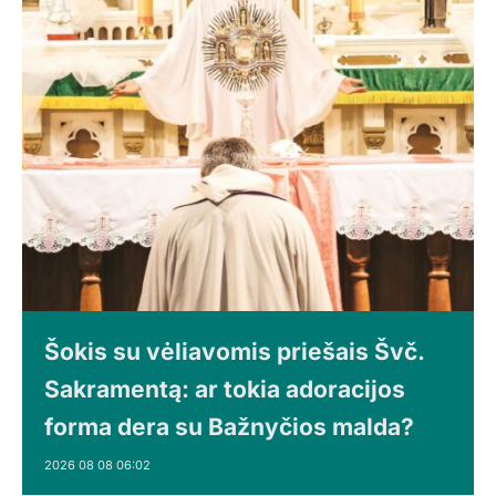
Šokis su vėliavomis priešais Švč.
Sakramentą: ar tokia adoracijos
forma dera su Bažnyčios malda?
2026 08 08 06:02