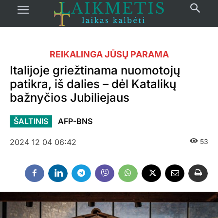
REIKALINGA JŪSŲ PARAMA
Italijoje griežtinama nuomotojų
patikra, iš dalies – dėl Katalikų
bažnyčios Jubiliejaus
ŠALTINIS
AFP-BNS
2024 12 04 06:42
53