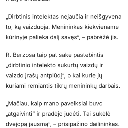
„Dirbtinis intelektas nejaučia ir neišgyvena
to, ką vaizduoja. Menininkas kiekviename
kūrinyje palieka dalį savęs“, – pabrėžė jis.
R. Berzosa taip pat sakė pastebintis
„dirbtinio intelekto sukurtų vaizdų ir
vaizdo įrašų antplūdį“, o kai kurie jų
kuriami remiantis tikrų menininkų darbais.
„Mačiau, kaip mano paveikslai buvo
„atgaivinti“ ir pradėjo judėti. Tai sukėlė
dvejopą jausmą“, – prisipažino dailininkas.