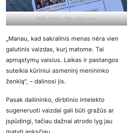
Pašto ženklas / Soc. tinklų nuotr.
„Manau, kad sakralinis menas nėra vien
galutinis vaizdas, kurį matome. Tai
apmąstymų vaisius. Laikas ir pastangos
suteikia kūriniui asmeninį menininko
ženklą“, – dalinosi jis.
Pasak dailininko, dirbtinio intelekto
sugeneruoti vaizdai gali būti gražūs ar
įspūdingi, tačiau dažnai atrodo lyg jau
matyti anksčiau.