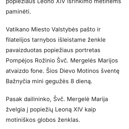
popiežiaus Leono XIV išrinkimo metinėms
paminėti.
Vatikano Miesto Valstybės pašto ir
filatelijos tarnybos išleistame ženkle
pavaizduotas popiežiaus portretas
Pompėjos Rožinio Švč. Mergelės Marijos
atvaizdo fone. Šios Dievo Motinos šventę
Bažnyčia mini gegužės 8 dieną.
Pasak dailininko, Švč. Mergelė Marija
žvelgia į popiežių Leoną XIV kaip
motiniškos globos ženklas.