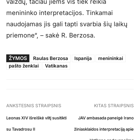
vaizdų, tačiau jiems vis tiek reikia
menininko interpretacijos. Tinkamai
naudojamas jis gali tapti svarbia šių laikų
priemone“, – sakė R. Berzosa.
ŽYMOS
Raulas Berzosa
Ispanija
menininkai
pašto ženklai
Vatikanas
ANKSTESNIS STRAIPSNIS
KITAS STRAIPSNIS
Leonas XIV išreiškė viltį susitikti
JAV ambasada paneigė Irano
su Tavadrosu II
žiniasklaidos interpretaciją apie