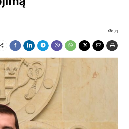
ojimą
71
Dalintis