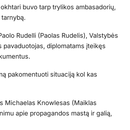
khtari buvo tarp trylikos ambasadorių,
 tarnybą.
olo Rudelli (Paolas Rudelis), Valstybės
us pavaduotojas, diplomatams įteikęs
okumentus.
ą pakomentuoti situaciją kol kas
ius Michaelas Knowlesas (Maiklas
inimu apie propagandos mastą ir galią,