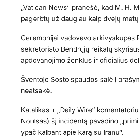
„Vatican News“ pranešė, kad M. H. Mo
pagerbtų už daugiau kaip dvejų metų
Ceremonijai vadovavo arkivyskupas Pa
sekretoriato Bendrųjų reikalų skyria
apdovanojimo ženklus ir oficialius d
Šventojo Sosto spaudos salė į prašym
neatsakė.
Katalikas ir „Daily Wire“ komentator
Noulsas) šį incidentą pavadino „prim
ypač kalbant apie karą su Iranu“.