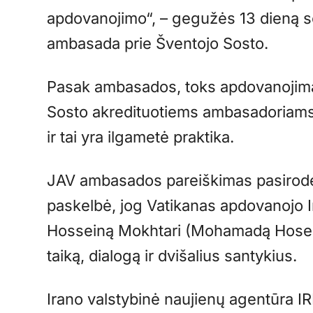
apdovanojimo“, – gegužės 13 dieną s
ambasada prie Šventojo Sosto.
Pasak ambasados, toks apdovanojima
Sosto akredituotiems ambasadoriams
ir tai yra ilgametė praktika.
JAV ambasados pareiškimas pasirodė p
paskelbė, jog Vatikanas apdovanoj
Hosseiną Mokhtari (Mohamadą Hosein
taiką, dialogą ir dvišalius santykius.
Irano valstybinė naujienų agentūra 