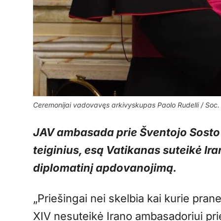
Ceremonijai vadovavęs arkivyskupas Paolo Rudelli / Soc. t
JAV ambasada prie Šventojo Sosto 
teiginius, esą Vatikanas suteikė Iran
diplomatinį apdovanojimą.
„Priešingai nei skelbia kai kurie pran
XIV nesuteikė Irano ambasadoriui prie