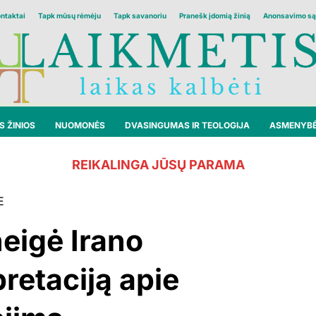
ontaktai
Tapk mūsų rėmėju
Tapk savanoriu
Pranešk įdomią žinią
Anonsavimo są
 ŽINIOS
NUOMONĖS
DVASINGUMAS IR TEOLOGIJA
ASMENYB
REIKALINGA JŪSŲ PARAMA
E
eigė Irano
pretaciją apie