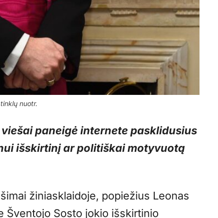
inklų nuotr.
viešai paneigė internete pasklidusius
ui išskirtinį ar politiškai motyvuotą
ešimai žiniasklaidoje, popiežius Leonas
 Šventojo Sosto jokio išskirtinio