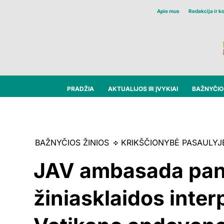
Apie mus
Redakcija ir k
PRADŽIA
AKTUALIJOS IR ĮVYKIAI
BAŽNYČIOS
BAŽNYČIOS ŽINIOS
KRIKŠČIONYBĖ PASAULYJ
JAV ambasada pan
žiniasklaidos inter