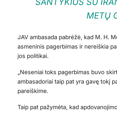
SANTYKIUS SU IRA
METŲ 
JAV ambasada pabrėžė, kad M. H. Mo
asmeninis pagerbimas ir nereiškia par
jos politikai.
„Neseniai toks pagerbimas buvo skirt
ambasadoriai taip pat yra gavę tokį 
pareiškime.
Taip pat pažymėta, kad apdovanojimo