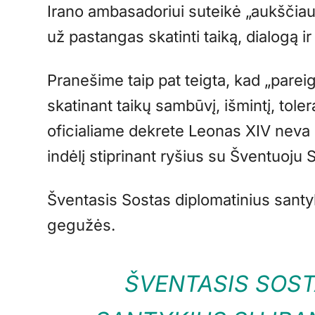
Irano ambasadoriui suteikė „aukščiau
už pastangas skatinti taiką, dialogą ir
Pranešime taip pat teigta, kad „pare
skatinant taikų sambūvį, išmintį, tolera
oficialiame dekrete Leonas XIV neva 
indėlį stiprinant ryšius su Šventuoju 
Šventasis Sostas diplomatinius santy
gegužės.
ŠVENTASIS SOST