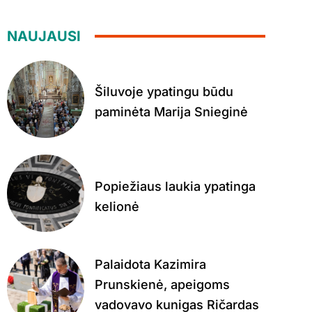
NAUJAUSI
Šiluvoje ypatingu būdu
paminėta Marija Snieginė
Popiežiaus laukia ypatinga
kelionė
Palaidota Kazimira
Prunskienė, apeigoms
vadovavo kunigas Ričardas