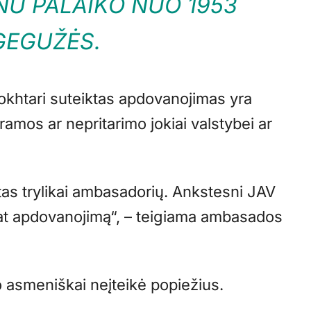
NU PALAIKO NUO 1953
GEGUŽĖS.
khtari suteiktas apdovanojimas yra
amos ar nepritarimo jokiai valstybei ar
as trylikai ambasadorių. Ankstesni JAV
pat apdovanojimą“, – teigiama ambasados
 asmeniškai neįteikė popiežius.