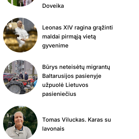
Doveika
Leonas XIV ragina grąžinti
maldai pirmąją vietą
gyvenime
Būrys neteisėtų migrantų
Baltarusijos pasienyje
užpuolė Lietuvos
pasieniečius
Tomas Viluckas. Karas su
lavonais