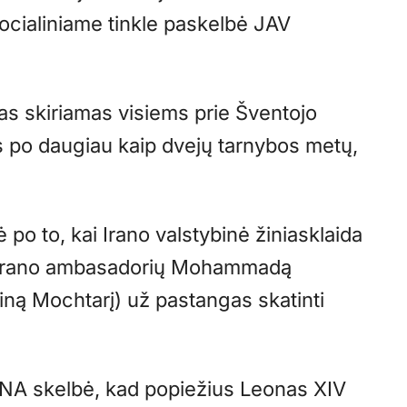
ocialiniame tinkle paskelbė JAV
s skiriamas visiems prie Šventojo
 po daugiau kaip dvejų tarnybos metų,
o to, kai Irano valstybinė žiniasklaida
o Irano ambasadorių Mohammadą
ą Mochtarį) už pastangas skatinti
IRNA skelbė, kad popiežius Leonas XIV