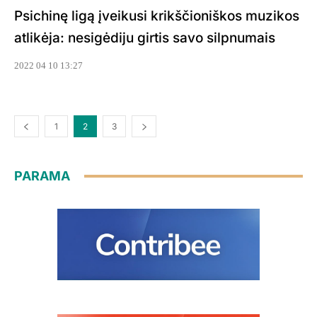
Psichinę ligą įveikusi krikščioniškos muzikos
atlikėja: nesigėdiju girtis savo silpnumais
2022 04 10 13:27
1
2
3
PARAMA