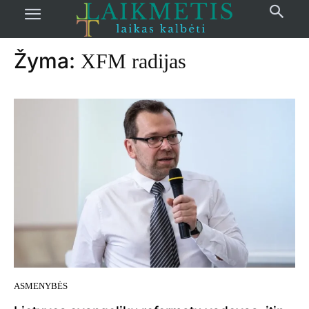
Pradžia
žymos
XFM radijas
Žyma:
XFM radijas
ASMENYBĖS