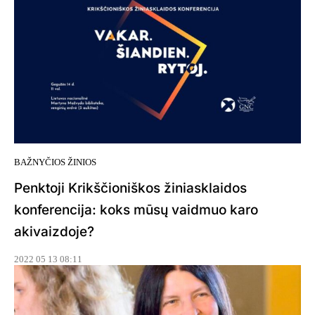
BAŽNYČIOS ŽINIOS
Penktoji Krikščioniškos žiniasklaidos
konferencija: koks mūsų vaidmuo karo
akivaizdoje?
2022 05 13 08:11