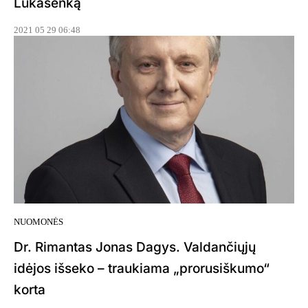
Lukašenką
2021 05 29 06:48
NUOMONĖS
Dr. Rimantas Jonas Dagys. Valdančiųjų
idėjos išseko – traukiama „prorusiškumo“
korta