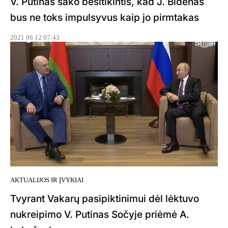
V. Putinas sako besitikintis, kad J. Bidenas
bus ne toks impulsyvus kaip jo pirmtakas
2021 06 12 07:43
AKTUALIJOS IR ĮVYKIAI
Tvyrant Vakarų pasipiktinimui dėl lėktuvo
nukreipimo V. Putinas Sočyje priėmė A.