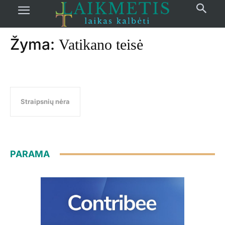
Pradžia
žymos
Vatikano teisė
Žyma:
Vatikano teisė
Straipsnių nėra
PARAMA