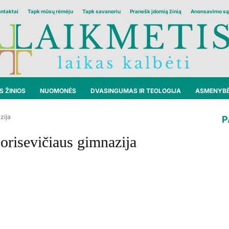
ontaktai
Tapk mūsų rėmėju
Tapk savanoriu
Pranešk įdomią žinią
Anonsavimo są
 ŽINIOS
NUOMONĖS
DVASINGUMAS IR TEOLOGIJA
ASMENYB
zija
P
orisevičiaus gimnazija