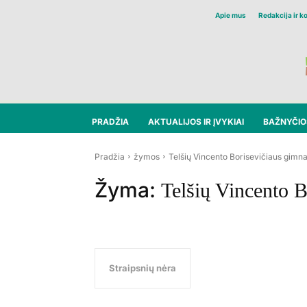
Apie mus
Redakcija ir k
PRADŽIA
AKTUALIJOS IR ĮVYKIAI
BAŽNYČIOS
Pradžia
žymos
Telšių Vincento Borisevičiaus gimna
Žyma:
Telšių Vincento B
Straipsnių nėra