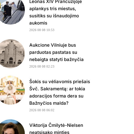
Leonas XIV Prancūzijoje
aplankys tris miestus,
susitiks su išnaudojimo
aukomis
2026 08 08 10:53
Aukcione Vilniuje bus
parduotas pastatas su
nebaigta statyti bažnyčia
2026 08 08 02:23
Šokis su vėliavomis priešais
Švč. Sakramentą: ar tokia
adoracijos forma dera su
Bažnyčios malda?
2026 08 08 06:02
Viktorija Čmilytė-Nielsen
neatsisako minties