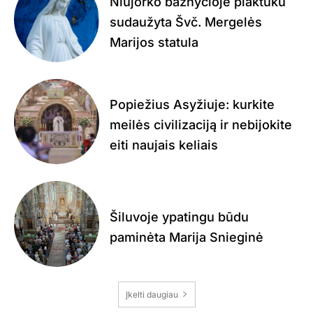
Niujorko bažnyčioje plaktuku
sudaužyta Švč. Mergelės
Marijos statula
Popiežius Asyžiuje: kurkite
meilės civilizaciją ir nebijokite
eiti naujais keliais
Šiluvoje ypatingu būdu
paminėta Marija Snieginė
Įkelti daugiau