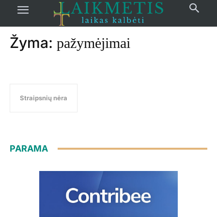
Pradžia
žymos
Pažymėjimai
Žyma:
pažymėjimai
Straipsnių nėra
PARAMA