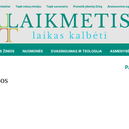
ontaktai
Tapk mūsų rėmėju
Tapk savanoriu
Pranešk įdomią žinią
Anonsavimo są
 ŽINIOS
NUOMONĖS
DVASINGUMAS IR TEOLOGIJA
ASMENYB
P
jos