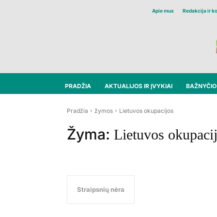
Apie mus
Redakcija ir k
PRADŽIA
AKTUALIJOS IR ĮVYKIAI
BAŽNYČIOS
Pradžia
žymos
Lietuvos okupacijos
Žyma:
Lietuvos okupaci
Straipsnių nėra