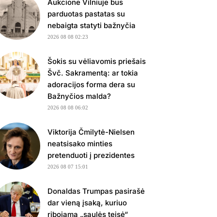
Aukcione Vilniuje bus
parduotas pastatas su
nebaigta statyti bažnyčia
2026 08 08 02:23
Šokis su vėliavomis priešais
Švč. Sakramentą: ar tokia
adoracijos forma dera su
Bažnyčios malda?
2026 08 08 06:02
Viktorija Čmilytė-Nielsen
neatsisako minties
pretenduoti į prezidentes
2026 08 07 15:01
Donaldas Trumpas pasirašė
dar vieną įsaką, kuriuo
ribojama „saulės teisė“