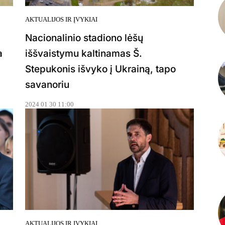
AKTUALIJOS IR ĮVYKIAI
Nacionalinio stadiono lėšų
a
iššvaistymu kaltinamas Š.
Stepukonis išvyko į Ukrainą, tapo
savanoriu
2024 01 30 11:00
AKTUALIJOS IR ĮVYKIAI