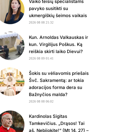
Vaiko teisių specialistams
pavyko susitikti su
ukmergiškių šeimos vaikais
2026 08 08 21:32
Kun. Arnoldas Valkauskas ir
kun. Virgilijus Poškus. Ką
reiškia skirti laiko Dievui?
2026 08 09 01:41
Šokis su vėliavomis priešais
Švč. Sakramentą: ar tokia
adoracijos forma dera su
Bažnyčios malda?
2026 08 08 06:02
Kardinolas Sigitas
Tamkevičius. „Drąsos! Tai
aš. Nebijokite!“ (Mt 14, 27) –