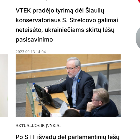
VTEK pradėjo tyrimą dėl Šiaulių
konservatoriaus S. Strelcovo galimai
neteisėto, ukrainiečiams skirtų lėšų
pasisavinimo
2023 09 13 14:04
AKTUALIJOS IR ĮVYKIAI
Po STT išvadų dėl parlamentinių lėšų