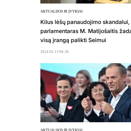
AKTUALIJOS IR ĮVYKIAI
Kilus lėšų panaudojimo skandalui,
parlamentaras M. Matijošaitis žad
visą įrangą palikti Seimui
2024 02 13 06:36
AKTUALIJOS IR ĮVYKIAI