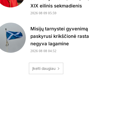
XIX eilinis sekmadienis
2026 08 09 05:59
Misijų tarnystei gyvenimą
paskyrusi krikščionė rasta
negyva lagamine
2026 08 08 04:52
Įkelti daugiau