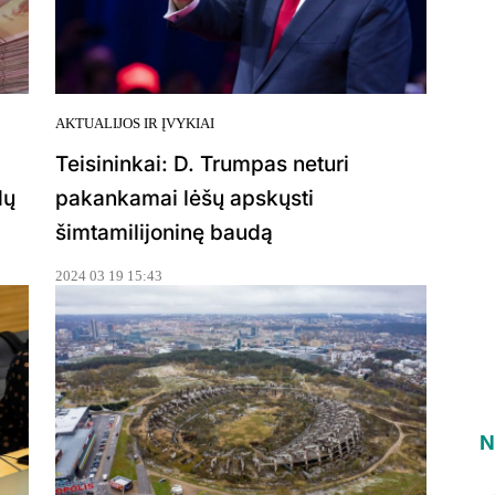
AKTUALIJOS IR ĮVYKIAI
Teisininkai: D. Trumpas neturi
dų
pakankamai lėšų apskųsti
šimtamilijoninę baudą
2024 03 19 15:43
N