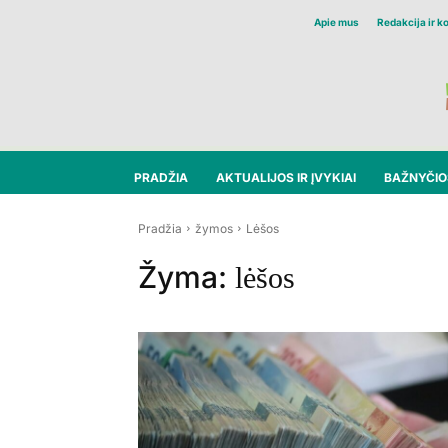
Apie mus
Redakcija ir k
PRADŽIA
AKTUALIJOS IR ĮVYKIAI
BAŽNYČIOS
Pradžia
žymos
Lėšos
Žyma:
lėšos