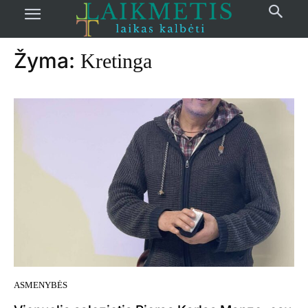
Pradžia
žymos
Kretinga
Žyma:
Kretinga
ASMENYBĖS