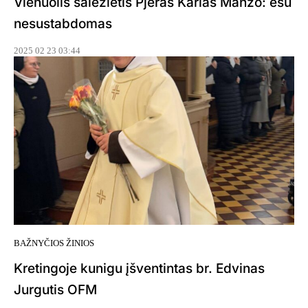
Vienuolis salezietis Pjeras Karlas Manzo: esu
nesustabdomas
2025 02 23 03:44
BAŽNYČIOS ŽINIOS
Kretingoje kunigu įšventintas br. Edvinas
Jurgutis OFM