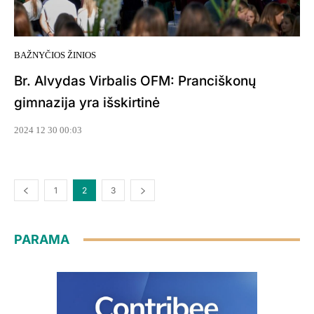
BAŽNYČIOS ŽINIOS
Br. Alvydas Virbalis OFM: Pranciškonų
gimnazija yra išskirtinė
2024 12 30 00:03
1
2
3
PARAMA