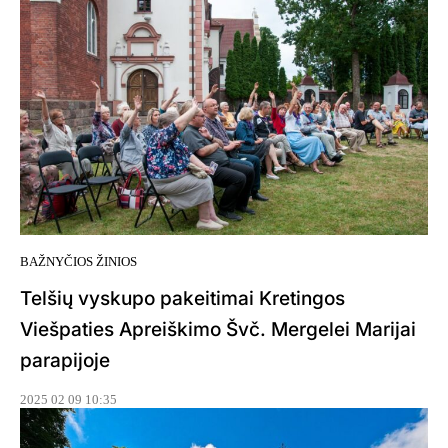
BAŽNYČIOS ŽINIOS
Telšių vyskupo pakeitimai Kretingos
Viešpaties Apreiškimo Švč. Mergelei Marijai
parapijoje
2025 02 09 10:35