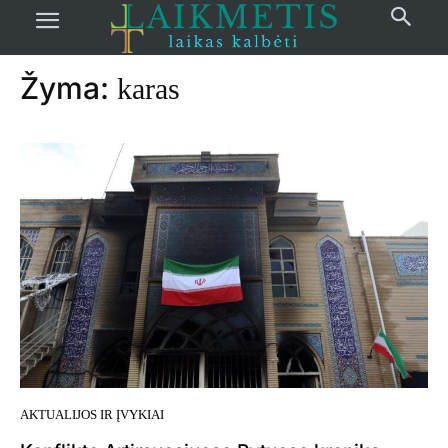
Pradžia
žymos
Karas
Žyma:
karas
AKTUALIJOS IR ĮVYKIAI