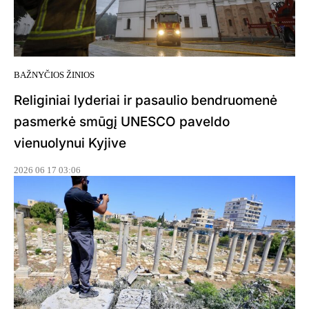
BAŽNYČIOS ŽINIOS
Religiniai lyderiai ir pasaulio bendruomenė
pasmerkė smūgį UNESCO paveldo
vienuolynui Kyjive
2026 06 17 03:06