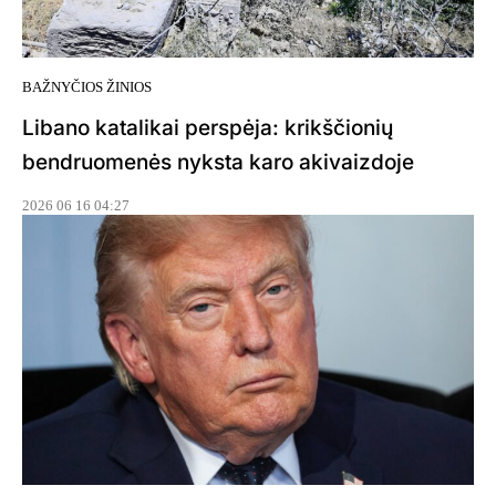
BAŽNYČIOS ŽINIOS
Libano katalikai perspėja: krikščionių
bendruomenės nyksta karo akivaizdoje
2026 06 16 04:27