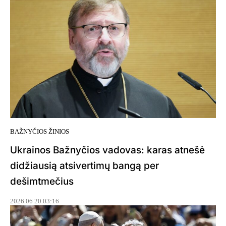
BAŽNYČIOS ŽINIOS
Ukrainos Bažnyčios vadovas: karas atnešė
didžiausią atsivertimų bangą per
dešimtmečius
2026 06 20 03:16