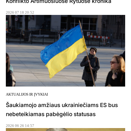
Konflikto Artimuosiuose Rytuose kronika
2026 07 18 20:52
AKTUALIJOS IR ĮVYKIAI
Šaukiamojo amžiaus ukrainiečiams ES bus
nebeteikiamas pabėgėlio statusas
2026 06 26 14:57