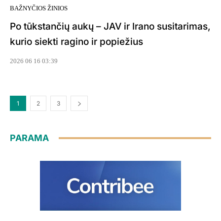
BAŽNYČIOS ŽINIOS
Po tūkstančių aukų – JAV ir Irano susitarimas,
kurio siekti ragino ir popiežius
2026 06 16 03:39
1
2
3
PARAMA