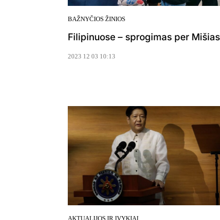
BAŽNYČIOS ŽINIOS
Filipinuose – sprogimas per Mišias
2023 12 03 10:13
AKTUALIJOS IR ĮVYKIAI