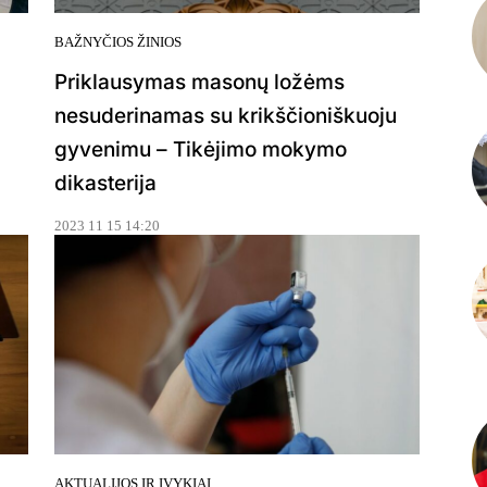
BAŽNYČIOS ŽINIOS
Priklausymas masonų ložėms
nesuderinamas su krikščioniškuoju
gyvenimu – Tikėjimo mokymo
dikasterija
2023 11 15 14:20
AKTUALIJOS IR ĮVYKIAI