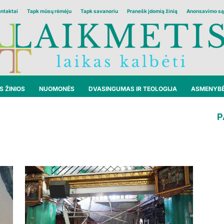
ontaktai
Tapk mūsų rėmėju
Tapk savanoriu
Pranešk įdomią žinią
Anonsavimo są
 ŽINIOS
NUOMONĖS
DVASINGUMAS IR TEOLOGIJA
ASMENYB
P