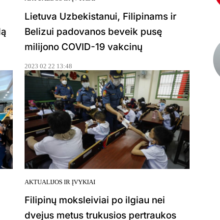
Lietuva Uzbekistanui, Filipinams ir
dą
Belizui padovanos beveik pusę
milijono COVID-19 vakcinų
2023 02 22 13:48
AKTUALIJOS IR ĮVYKIAI
Filipinų moksleiviai po ilgiau nei
dvejus metus trukusios pertraukos