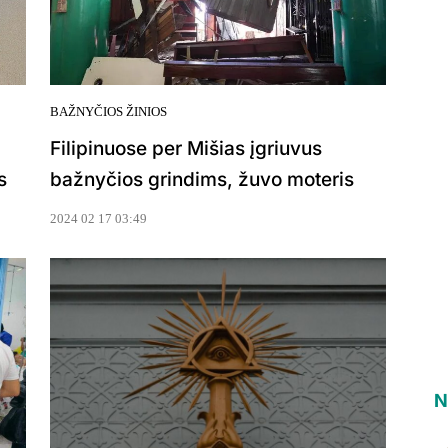
BAŽNYČIOS ŽINIOS
Filipinuose per Mišias įgriuvus
s
bažnyčios grindims, žuvo moteris
2024 02 17 03:49
N