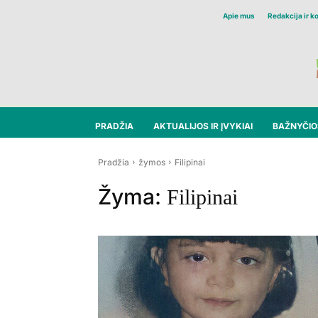
Apie mus
Redakcija ir k
PRADŽIA
AKTUALIJOS IR ĮVYKIAI
BAŽNYČIOS
Pradžia
žymos
Filipinai
Žyma:
Filipinai