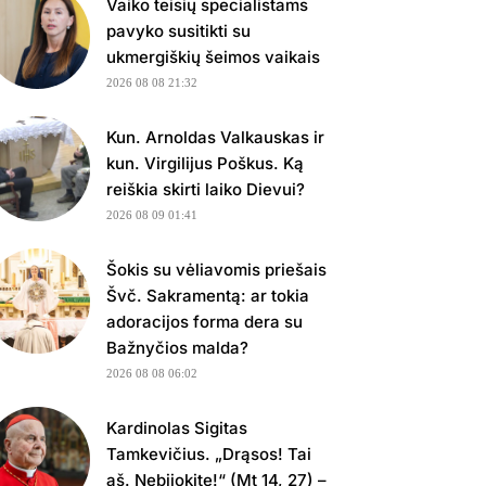
Vaiko teisių specialistams
pavyko susitikti su
ukmergiškių šeimos vaikais
2026 08 08 21:32
Kun. Arnoldas Valkauskas ir
kun. Virgilijus Poškus. Ką
reiškia skirti laiko Dievui?
2026 08 09 01:41
Šokis su vėliavomis priešais
Švč. Sakramentą: ar tokia
adoracijos forma dera su
Bažnyčios malda?
2026 08 08 06:02
Kardinolas Sigitas
Tamkevičius. „Drąsos! Tai
aš. Nebijokite!“ (Mt 14, 27) –