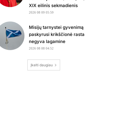
XIX eilinis sekmadienis
2026 08 09 05:59
Misijų tarnystei gyvenimą
paskyrusi krikščionė rasta
negyva lagamine
2026 08 08 04:52
Įkelti daugiau