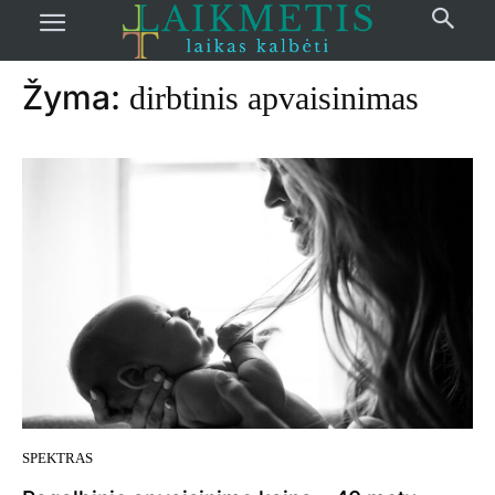
Pradžia
žymos
Dirbtinis apvaisinimas
Žyma:
dirbtinis apvaisinimas
SPEKTRAS