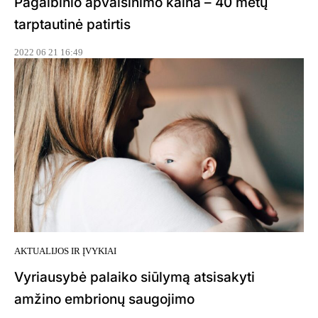
Pagalbinio apvaisinimo kaina – 40 metų
tarptautinė patirtis
2022 06 21 16:49
AKTUALIJOS IR ĮVYKIAI
Vyriausybė palaiko siūlymą atsisakyti
amžino embrionų saugojimo