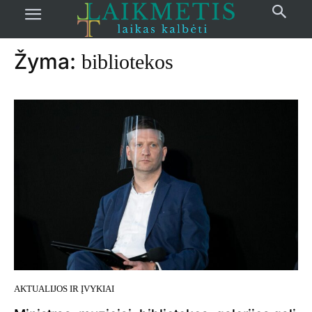
Pradžia
žymos
Bibliotekos
Žyma:
bibliotekos
AKTUALIJOS IR ĮVYKIAI