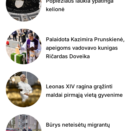
Popiežiaus laukia ypatinga
kelionė
Palaidota Kazimira Prunskienė,
apeigoms vadovavo kunigas
Ričardas Doveika
Leonas XIV ragina grąžinti
maldai pirmąją vietą gyvenime
Būrys neteisėtų migrantų