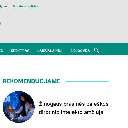
lygos
Privatumo politika
ĖS
SPEKTRAS
LAISVALAIKIUI
SIELOGYDA
REKOMENDUOJAME
Žmogaus prasmės paieškos
dirbtinio intelekto amžiuje