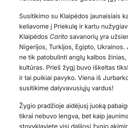
Susitikimo su Klaipėdos jaunaisiais ka
keliavome į Priekulę ir kartu nužygia
Klaipėdos
Carito
savanorių yra užsie
Nigerijos, Turkijos, Egipto, Ukrainos
ne tik patobulinti anglų kalbos žinias,
kultūras. Prieš žygį buvo iškeltas ti
ir tai puikiai pavyko. Viena iš Jurbarko
susitikime dalyvavusiųjų vardus!
Žygio pradžioje aidėjusį juoką pabaig
tikrai nebuvo lengva, bet kaip jaunimas
stovyklavietę visi dalijosi žygio akim