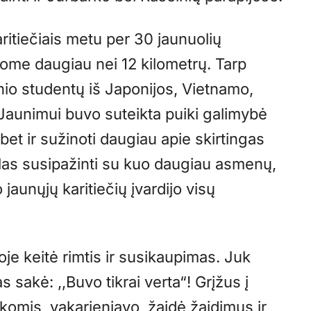
ritiečiais metu per 30 jaunuolių
vome daugiau nei 12 kilometrų. Tarp
nio studentų iš Japonijos, Vietnamo,
. Jaunimui buvo suteikta puiki galimybė
 bet ir sužinoti daugiau apie skirtingas
kslas susipažinti su kuo daugiau asmenų,
 jaunųjų karitiečių įvardijo visų
oje keitė rimtis ir susikaupimas. Juk
 sakė: ,,Buvo tikrai verta“! Grįžus į
irkomis, vakarieniavo, žaidė žaidimus ir