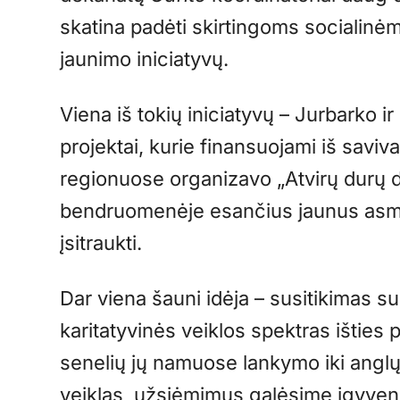
skatina padėti skirtingoms socialinėm
jaunimo iniciatyvų.
Viena iš tokių iniciatyvų – Jurbarko i
projektai, kurie finansuojami iš savi
regionuose organizavo „Atvirų durų d
bendruomenėje esančius jaunus as
įsitraukti.
Dar viena šauni idėja – susitikimas su
karitatyvinės veiklos spektras išties
senelių jų namuose lankymo iki anglų
veiklas, užsiėmimus galėsime įgyvendi