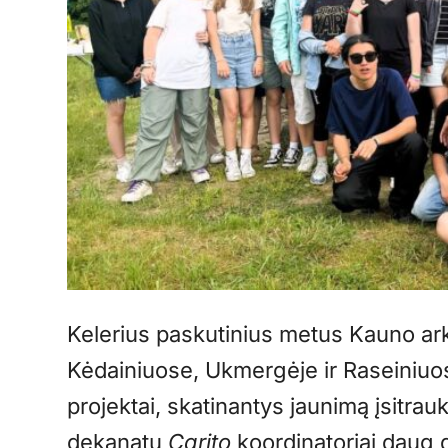
Kelerius paskutinius metus Kauno ar
Kėdainiuose, Ukmergėje ir Raseiniuo
projektai, skatinantys jaunimą įsitrauk
dekanatų
Carito
koordinatoriai daug 