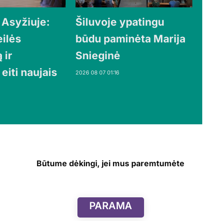
 Asyžiuje:
Šiluvoje ypatingu
eilės
būdu paminėta Marija
 ir
Snieginė
 eiti naujais
2026 08 07 01:16
Būtume dėkingi, jei mus paremtumėte
PARAMA