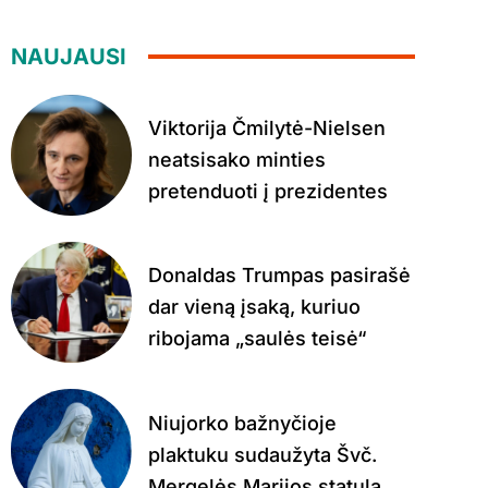
NAUJAUSI
Viktorija Čmilytė-Nielsen
neatsisako minties
pretenduoti į prezidentes
Donaldas Trumpas pasirašė
dar vieną įsaką, kuriuo
ribojama „saulės teisė“
Niujorko bažnyčioje
plaktuku sudaužyta Švč.
Mergelės Marijos statula