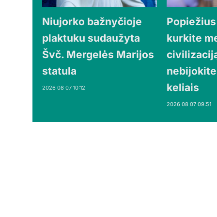
Niujorko bažnyčioje
Popiežius
plaktuku sudaužyta
kurkite m
Švč. Mergelės Marijos
civilizaciją
statula
nebijokite
keliais
2026 08 07 10:12
2026 08 07 09:51