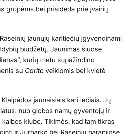
s grupėms bei prisideda prie įvairių
r Raseinių jaunųjų karitiečių įgyvendinami
valdybių biudžetų. Jaunimas šiuose
ienas“, kurių metu supažindino
menis su
Carito
veiklomis bei kvietė
 Klaipėdos jaunaisiais karitiečiais. Jų
 platus: nuo globos namų gyventojų ir
 kalbos klubo. Tikimės, kad tam tikras
nti ir Jurbarko bei Raseinių parapijose.