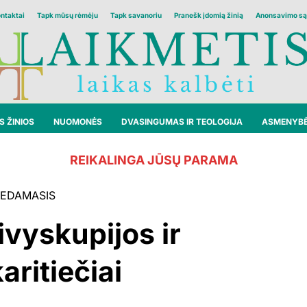
ontaktai
Tapk mūsų rėmėju
Tapk savanoriu
Pranešk įdomią žinią
Anonsavimo są
 ŽINIOS
NUOMONĖS
DVASINGUMAS IR TEOLOGIJA
ASMENYB
REIKALINGA JŪSŲ PARAMA
EDAMASIS
ivyskupijos ir
aritiečiai