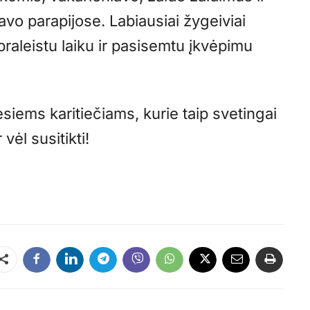
vo parapijose. Labiausiai žygeiviai
praleistu laiku ir pasisemtu įkvėpimu
iems karitiečiams, kurie taip svetingai
vėl susitikti!
Dalintis