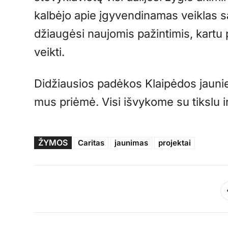
kalbėjo apie įgyvendinamas veiklas sa
džiaugėsi naujomis pažintimis, kartu 
veikti.
Didžiausios padėkos Klaipėdos jaunies
mus priėmė. Visi išvykome su tikslu ir 
ŽYMOS
Caritas
jaunimas
projektai