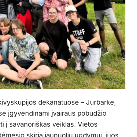
kivyskupijos dekanatuose – Jurbarke,
se įgyvendinami įvairaus pobūdžio
ti į savanoriškas veiklas. Vietos
dėmesio skiria jaunuolių ugdymui, juos