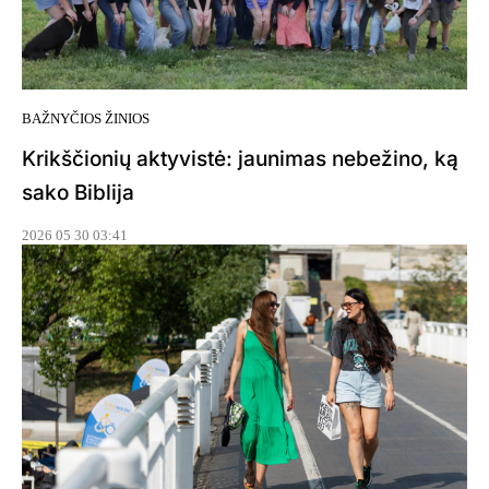
BAŽNYČIOS ŽINIOS
Krikščionių aktyvistė: jaunimas nebežino, ką
sako Biblija
2026 05 30 03:41