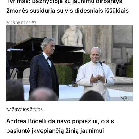
Tyrimas: Bažnyčioje su jaunimu dirbantys
žmonės susiduria su vis didesniais iššūkiais
2026 08 02 03:53
BAŽNYČIOS ŽINIOS
Andrea Bocelli dainavo popiežiui, o šis
pasiuntė įkvepiančią žinią jaunimui