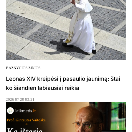
BAŽNYČIOS ŽINIOS
Leonas XIV kreipėsi į pasaulio jaunimą: štai
ko šiandien labiausiai reikia
2026 07 29 03:21