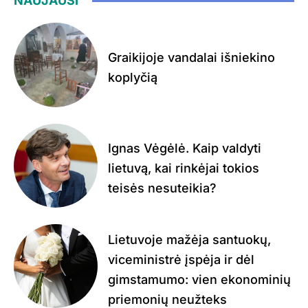
NAUJAUSI
Graikijoje vandalai išniekino
koplyčią
Ignas Vėgėlė. Kaip valdyti
lietuvą, kai rinkėjai tokios
teisės nesuteikia?
Lietuvoje mažėja santuokų,
viceministrė įspėja ir dėl
gimstamumo: vien ekonominių
priemonių neužteks