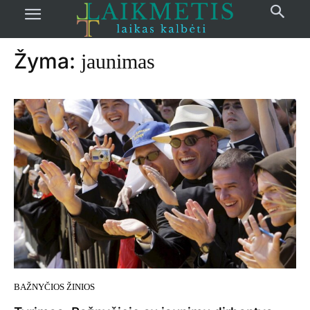
Pradžia
žymos
Jaunimas
Žyma:
jaunimas
BAŽNYČIOS ŽINIOS