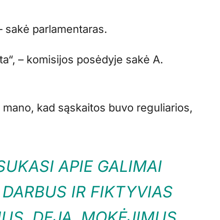
– sakė parlamentaras.
ta“, – komisijos posėdyje sakė A.
t mano, kad sąskaitos buvo reguliarios,
UKASI APIE GALIMAI
 DARBUS IR FIKTYVIAS
IUS, DEJA, MOKĖJIMUS