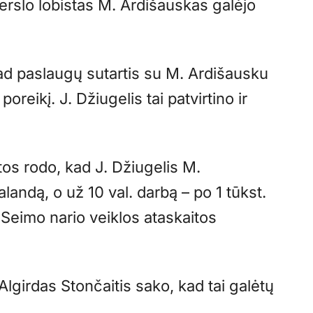
erslo lobistas M. Ardišauskas galėjo
kad paslaugų sutartis su M. Ardišausku
oreikį. J. Džiugelis tai patvirtino ir
os rodo, kad J. Džiugelis M.
andą, o už 10 val. darbą – po 1 tūkst.
Seimo nario veiklos ataskaitos
Algirdas Stončaitis sako, kad tai galėtų