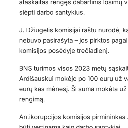
ataskaitas rengęs dabartinis lošimų v
slėpti darbo santykius.
J. Džiugelis komisijai raštu nurodė, 
nebuvo pasirašyta – jos pirktos pagal p
komisijos posėdyje trečiadienį.
BNS turimos visos 2023 metų sąskait
Ardišauskui mokėjo po 100 eurų už val
eurų kas mėnesį. Ši suma mokėta už 
rengimą.
Antikorupcijos komisijos pirmininkas 
būti vertinama kaip darbo santykiai.