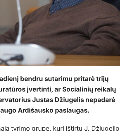
adienį bendru sutarimu pritarė trijų
atūros įvertinti, ar Socialinių reikalų
ervatorius Justas Džiugelis nepadarė
augo Ardišausko paslaugas.
ąją tyrimo grupę, kuri ištirtų J. Džiugelio