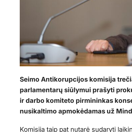
Seimo Antikorupcijos komisija treči
parlamentarų siūlymui prašyti prokur
ir darbo komiteto pirmininkas kons
nusikaltimo apmokėdamas už Mind
Komisija taip pat nutarė sudaryti laikin