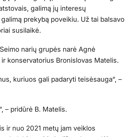
tstovais, galimą jų interesų
i galimą prekybą poveikiu. Už tai balsavo
riai susilaikė.
os Seimo narių grupės narė Agnė
ė ir konservatorius Bronislovas Matelis.
mus, kuriuos gali padaryti teisėsauga“, –
u“, – pridūrė B. Matelis.
is ir nuo 2021 metų jam veiklos