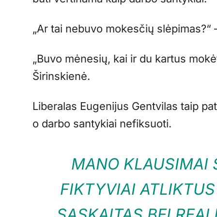
„Ar tai nebuvo mokesčių slėpimas?“ 
„Buvo mėnesių, kai ir du kartus mokė
Širinskienė.
Liberalas Eugenijus Gentvilas taip pa
o darbo santykiai nefiksuoti.
MANO KLAUSIMAI S
FIKTYVIAI ATLIKTUS
SĄSKAITAS BEI REAL