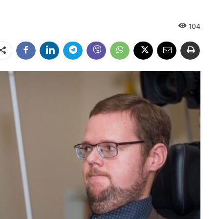
104
Dalintis