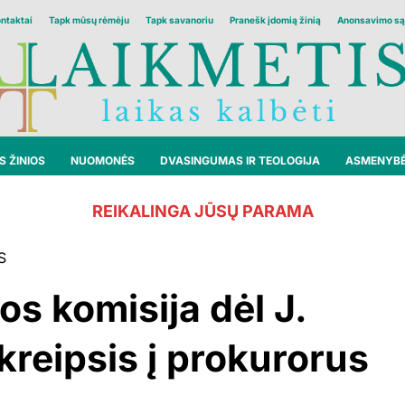
ontaktai
Tapk mūsų rėmėju
Tapk savanoriu
Pranešk įdomią žinią
Anonsavimo są
 ŽINIOS
NUOMONĖS
DVASINGUMAS IR TEOLOGIJA
ASMENYB
REIKALINGA JŪSŲ PARAMA
S
s komisija dėl J.
kreipsis į prokurorus