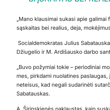
„Mano klausimai sukasi apie galimai fik
sąskaitas bei realius, deja, mokėjimus
Socialdemokratas Julius Sabatauskas t
Džiugelio ir M. Ardišausko darbo san
„Buvo požymiai tokie – periodiniai mo
mes, pirkdami nuolatines paslaugas, 
neteisus, kad negali sudarinėti sutarčių
Sabatauskas.
A. Širinskienės paklaustas, kaip sus