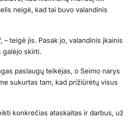
elis neigė, kad tai buvo valandinis
– teigė jis. Pasak jo, valandinis įkainis
 galėjo skirti.
ngas paslaugų teikėjas, o Seimo narys
me sukurtas tam, kad prižiūrėtų visus
ikti konkrečias ataskaitas ir darbus, už