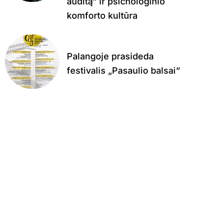
auditą“ ir psichologinio
komforto kultūra
Palangoje prasideda
festivalis „Pasaulio balsai“