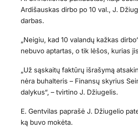
Ardišauskas dirbo po 10 val., J. Džiug
darbas.
„Neigiu, kad 10 valandų kažkas dirbo“, 
nebuvo aptartas, o tik lėšos, kurias jis
„Už sąskaitų faktūrų išrašymą atsaki
nėra buhalteris – Finansų skyrius Sei
dalykus“, – tvirtino J. Džiugelis.
E. Gentvilas paprašė J. Džiugelio pate
ką buvo mokėta.