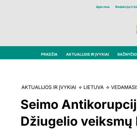
Apie mus
Redakcija ir k
PRADŽIA
AKTUALIJOS IR ĮVYKIAI
BAŽNYČIOS
AKTUALIJOS IR ĮVYKIAI
LIETUVA
VEDAMASI
Seimo Antikorupcijo
Džiugelio veiksmų 