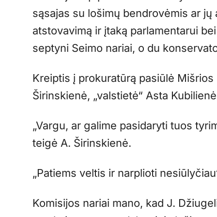
sąsajas su lošimų bendrovėmis ar jų a
atstovavimą ir įtaką parlamentarui be
septyni Seimo nariai, o du konservato
Kreiptis į prokuratūrą pasiūlė Mišri
Širinskienė, „valstietė“ Asta Kubilien
„Vargu, ar galime pasidaryti tuos tyri
teigė A. Širinskienė.
„Patiems veltis ir narplioti nesiūlyčia
Komisijos nariai mano, kad J. Džiugel