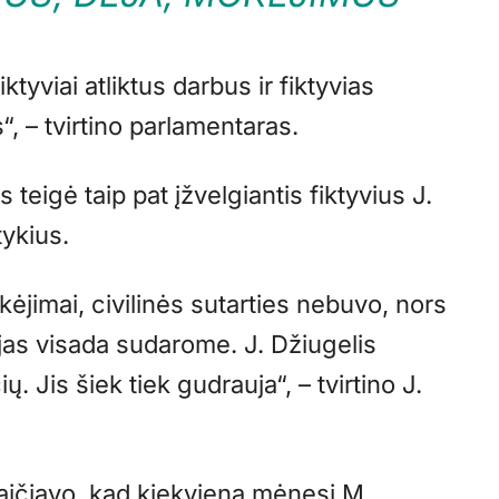
tyviai atliktus darbus ir fiktyvias
“, – tvirtino parlamentaras.
eigė taip pat įžvelgiantis fiktyvius J.
tykius.
kėjimai, civilinės sutarties nebuvo, nors
jas visada sudarome. J. Džiugelis
. Jis šiek tiek gudrauja“, – tvirtino J.
kaičiavo, kad kiekvieną mėnesį M.