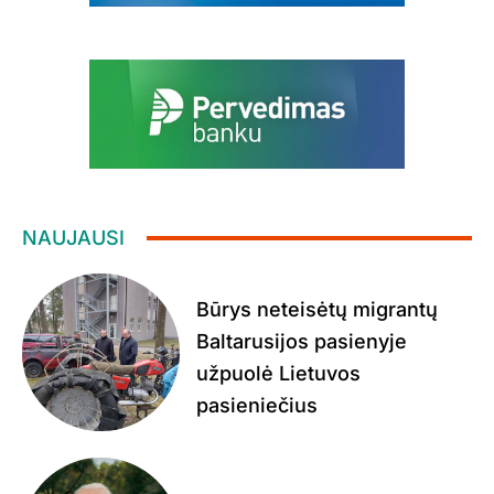
NAUJAUSI
Būrys neteisėtų migrantų
Baltarusijos pasienyje
užpuolė Lietuvos
pasieniečius