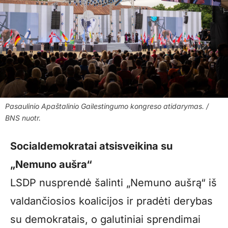
Pasaulinio Apaštalinio Gailestingumo kongreso atidarymas. /
BNS nuotr.
Socialdemokratai atsisveikina su
„Nemuno aušra“
LSDP nusprendė šalinti „Nemuno aušrą“ iš
valdančiosios koalicijos ir pradėti derybas
su demokratais, o galutiniai sprendimai