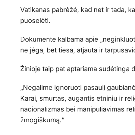
Vatikanas pabrėžė, kad net ir tada, kai
puoselėti.
Dokumente kalbama apie „neginkluotą i
ne jėga, bet tiesa, atjauta ir tarpusavi
Žinioje taip pat aptariama sudėtinga 
„Negalime ignoruoti pasaulį gaubianč
Karai, smurtas, augantis etniniu ir re
nacionalizmas bei manipuliavimas reli
žmogiškumą.“