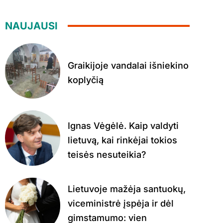
NAUJAUSI
Graikijoje vandalai išniekino
koplyčią
Ignas Vėgėlė. Kaip valdyti
lietuvą, kai rinkėjai tokios
teisės nesuteikia?
Lietuvoje mažėja santuokų,
viceministrė įspėja ir dėl
gimstamumo: vien