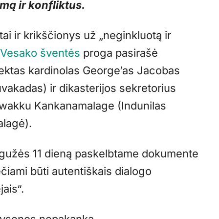
mą ir konfliktus.
ai ir krikščionys už „neginkluotą ir
ų
Vesako šventės
proga pasirašė
efektas kardinolas George’as Jacobas
kadas) ir dikasterijos sekretorius
uwakku Kankanamalage (Indunilas
lagė).
egužės 11 dieną paskelbtame dokumente
iečiami būti autentiškais dialogo
jais“.