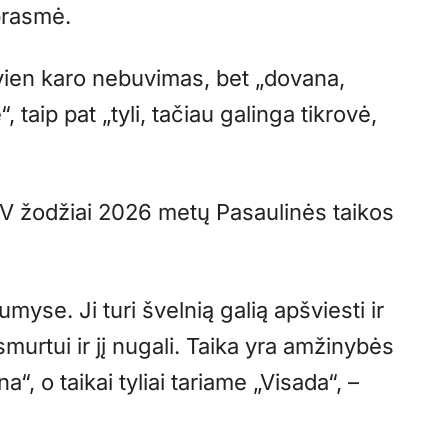
prasmė.
vien karo nebuvimas, bet „dovana,
 taip pat „tyli, tačiau galinga tikrovė,
IV žodžiai 2026 metų Pasaulinės taikos
umyse. Ji turi švelnią galią apšviesti ir
smurtui ir jį nugali. Taika yra amžinybės
, o taikai tyliai tariame „Visada“, –