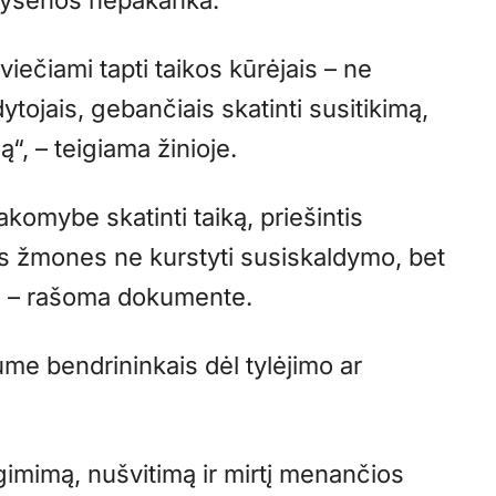
ikysenos nepakanka.
viečiami tapti taikos kūrėjais – ne
dytojais, gebančiais skatinti susitikimą,
ą“, – teigiama žinioje.
tsakomybe skatinti taiką, priešintis
ius žmones ne kurstyti susiskaldymo, bet
s“, – rašoma dokumente.
ume bendrininkais dėl tylėjimo ar
gimimą, nušvitimą ir mirtį menančios