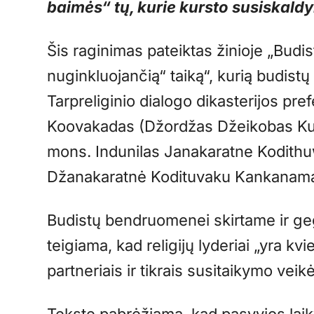
baimės“ tų, kurie kursto susiskaldy
Šis raginimas pateiktas žinioje „Budist
nuginkluojančią“ taiką“, kurią budist
Tarpreliginio dialogo dikasterijos pr
Koovakadas (Džordžas Džeikobas Kuva
mons. Indunilas Janakaratne Kodith
Džanakaratnė Kodituvaku Kankanama
Budistų bendruomenei skirtame ir g
teigiama, kad religijų lyderiai „yra kv
partneriais ir tikrais susitaikymo veikė