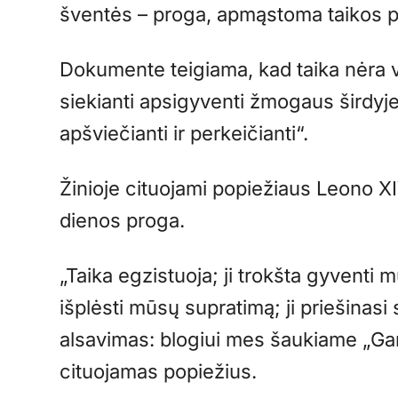
šventės – proga, apmąstoma taikos 
Dokumente teigiama, kad taika nėra 
siekianti apsigyventi žmogaus širdyje“,
apšviečianti ir perkeičianti“.
Žinioje cituojami popiežiaus Leono X
dienos proga.
„Taika egzistuoja; ji trokšta gyventi m
išplėsti mūsų supratimą; ji priešinasi 
alsavimas: blogiui mes šaukiame „Gana“
cituojamas popiežius.