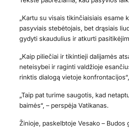
Tekste pabrėžiama, kad pasyvios la
„Kartu su visais tikinčiaisiais esame k
pasyviais stebėtojais, bet drąsiais liu
gydyti skaudulius ir atkurti pasitikėjim
„Kaip piliečiai ir tikintieji dalijamės a
neteisybei ir raginti valdžioje esanč
rinktis dialogą vietoje konfrontacijo
„Taip pat turime saugotis, kad netapt
baimės“, – perspėja Vatikanas.
Žinioje, paskelbtoje Vesako – Budos 