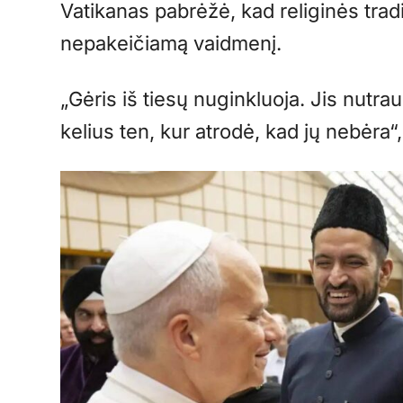
Vatikanas pabrėžė, kad religinės tradici
nepakeičiamą vaidmenį.
„Gėris iš tiesų nuginkluoja. Jis nutra
kelius ten, kur atrodė, kad jų nebėra“