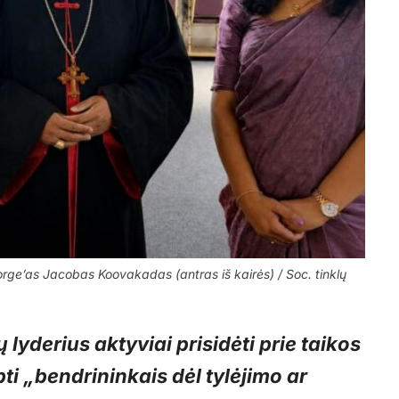
eorge’as Jacobas Koovakadas (antras iš kairės) / Soc. tinklų
 lyderius aktyviai prisidėti prie taikos
pti „bendrininkais dėl tylėjimo ar