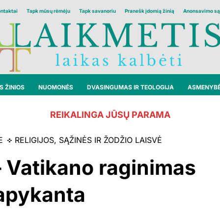
ontaktai
Tapk mūsų rėmėju
Tapk savanoriu
Pranešk įdomią žinią
Anonsavimo są
 ŽINIOS
NUOMONĖS
DVASINGUMAS IR TEOLOGIJA
ASMENYB
REIKALINGA JŪSŲ PARAMA
E
RELIGIJOS, SĄŽINĖS IR ŽODŽIO LAISVĖ
– Vatikano raginimas
eapykanta