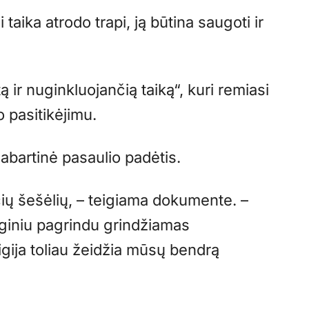
 taika atrodo trapi, ją būtina saugoti ir
r nuginkluojančią taiką“, kuri remiasi
o pasitikėjimu.
dabartinė pasaulio padėtis.
ių šešėlių, – teigiama dokumente. –
liginiu pagrindu grindžiamas
gija toliau žeidžia mūsų bendrą