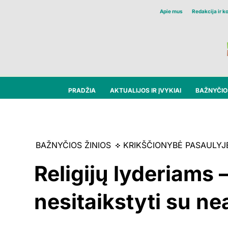
Apie mus
Redakcija ir k
PRADŽIA
AKTUALIJOS IR ĮVYKIAI
BAŽNYČIOS
BAŽNYČIOS ŽINIOS
KRIKŠČIONYBĖ PASAULYJ
Religijų lyderiams 
nesitaikstyti su n