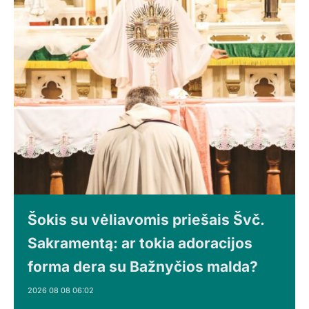
Šokis su vėliavomis priešais Švč.
Sakramentą: ar tokia adoracijos
forma dera su Bažnyčios malda?
2026 08 08 06:02