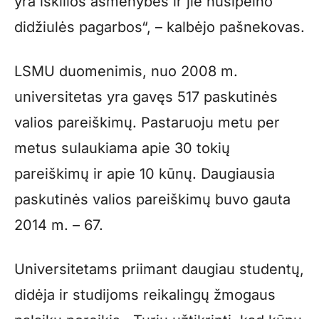
yra iškilios asmenybės ir jie nusipelno
didžiulės pagarbos“, – kalbėjo pašnekovas.
LSMU duomenimis, nuo 2008 m.
universitetas yra gavęs 517 paskutinės
valios pareiškimų. Pastaruoju metu per
metus sulaukiama apie 30 tokių
pareiškimų ir apie 10 kūnų. Daugiausia
paskutinės valios pareiškimų buvo gauta
2014 m. – 67.
Universitetams priimant daugiau studentų,
didėja ir studijoms reikalingų žmogaus