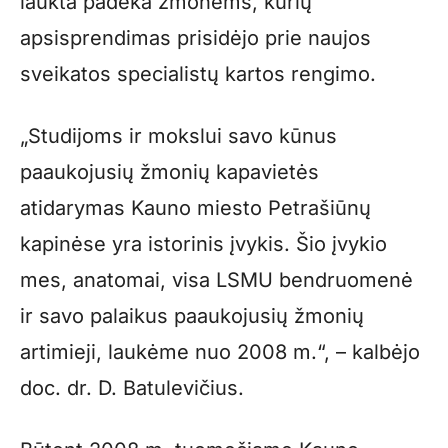
laukta padėka žmonėms, kurių
apsisprendimas prisidėjo prie naujos
sveikatos specialistų kartos rengimo.
„Studijoms ir mokslui savo kūnus
paaukojusių žmonių kapavietės
atidarymas Kauno miesto Petrašiūnų
kapinėse yra istorinis įvykis. Šio įvykio
mes, anatomai, visa LSMU bendruomenė
ir savo palaikus paaukojusių žmonių
artimieji, laukėme nuo 2008 m.“, – kalbėjo
doc. dr. D. Batulevičius.