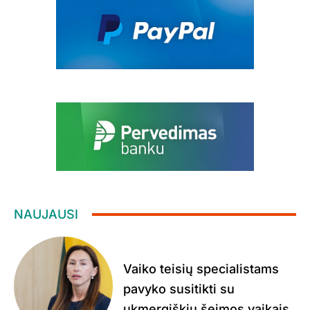
NAUJAUSI
Vaiko teisių specialistams
pavyko susitikti su
ukmergiškių šeimos vaikais