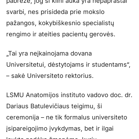
pabrėžė, jog ši kilni auka yra nepaprastai
svarbi, nes prisideda prie mokslo
pažangos, kokybiškesnio specialistų
rengimo ir ateities pacientų gerovės.
„Tai yra neįkainojama dovana
Universitetui, dėstytojams ir studentams“,
– sakė Universiteto rektorius.
LSMU Anatomijos instituto vadovo doc. dr.
Dariaus Batulevičiaus teigimu, ši
ceremonija – ne tik formalus universiteto
įsipareigojimo įvykdymas, bet ir ilgai