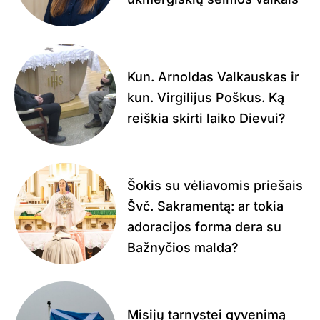
Kun. Arnoldas Valkauskas ir
kun. Virgilijus Poškus. Ką
reiškia skirti laiko Dievui?
Šokis su vėliavomis priešais
Švč. Sakramentą: ar tokia
adoracijos forma dera su
Bažnyčios malda?
Misijų tarnystei gyvenimą