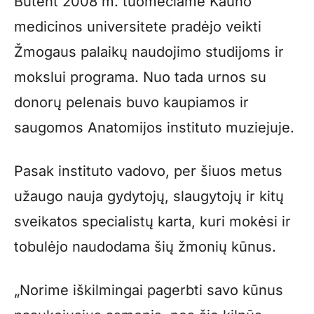
Būtent 2008 m. tuomečiame Kauno
medicinos universitete pradėjo veikti
Žmogaus palaikų naudojimo studijoms ir
mokslui programa. Nuo tada urnos su
donorų pelenais buvo kaupiamos ir
saugomos Anatomijos instituto muziejuje.
Pasak instituto vadovo, per šiuos metus
užaugo nauja gydytojų, slaugytojų ir kitų
sveikatos specialistų karta, kuri mokėsi ir
tobulėjo naudodama šių žmonių kūnus.
„Norime iškilmingai pagerbti savo kūnus