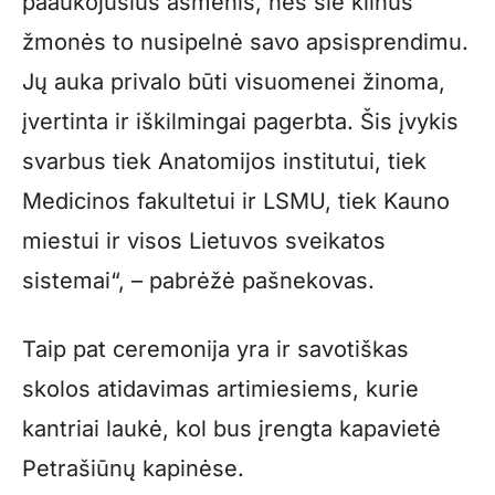
paaukojusius asmenis, nes šie kilnūs
žmonės to nusipelnė savo apsisprendimu.
Jų auka privalo būti visuomenei žinoma,
įvertinta ir iškilmingai pagerbta. Šis įvykis
svarbus tiek Anatomijos institutui, tiek
Medicinos fakultetui ir LSMU, tiek Kauno
miestui ir visos Lietuvos sveikatos
sistemai“, – pabrėžė pašnekovas.
Taip pat ceremonija yra ir savotiškas
skolos atidavimas artimiesiems, kurie
kantriai laukė, kol bus įrengta kapavietė
Petrašiūnų kapinėse.