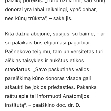
palaikų poreikis. „Turiu užtikrinti, kad kūnų
donorai yra labai reikalingi, ypač dabar,
nes kūnų trūksta“, – sakė jis.
Kita dažna abejonė, susijusi su baime, – ar
su palaikais bus elgiamasi pagarbiai.
Pašnekovo teigimu, tam universitetas turi
aiškias taisykles ir aukštus etikos
standartus. „Savo paskutinės valios
pareiškimą kūno donoras visada gali
atšaukti be jokios priežasties. Pakanka
raštu apie tai informuoti Anatomijos
institutą“, – paaiškino doc. dr. D.