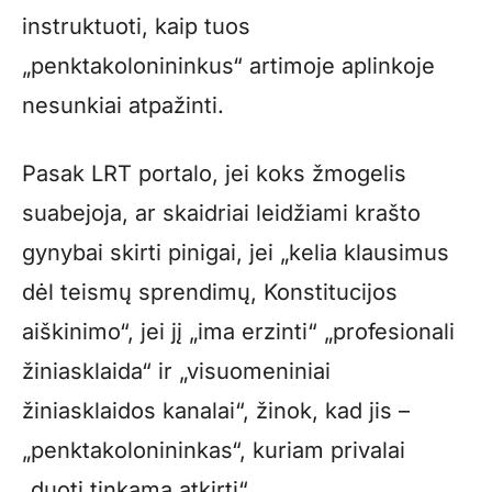
instruktuoti, kaip tuos
„penktakolonininkus“ artimoje aplinkoje
nesunkiai atpažinti.
Pasak LRT portalo, jei koks žmogelis
suabejoja, ar skaidriai leidžiami krašto
gynybai skirti pinigai, jei „kelia klausimus
dėl teismų sprendimų, Konstitucijos
aiškinimo“, jei jį „ima erzinti“ „profesionali
žiniasklaida“ ir „visuomeniniai
žiniasklaidos kanalai“, žinok, kad jis –
„penktakolonininkas“, kuriam privalai
„duoti tinkamą atkirtį“.