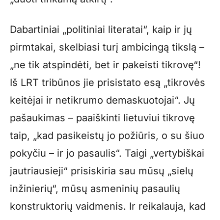
Dabartiniai „politiniai literatai“, kaip ir jų
pirmtakai, skelbiasi turį ambicingą tikslą –
„ne tik atspindėti, bet ir pakeisti tikrovę“!
Iš LRT tribūnos jie prisistato esą „tikrovės
keitėjai ir netikrumo demaskuotojai“. Jų
pašaukimas – paaiškinti lietuviui tikrovę
taip, „kad pasikeistų jo požiūris, o su šiuo
pokyčiu – ir jo pasaulis“. Taigi „vertybiškai
jautriausieji“ prisiskiria sau mūsų „sielų
inžinierių“, mūsų asmeninių pasaulių
konstruktorių vaidmenis. Ir reikalauja, kad