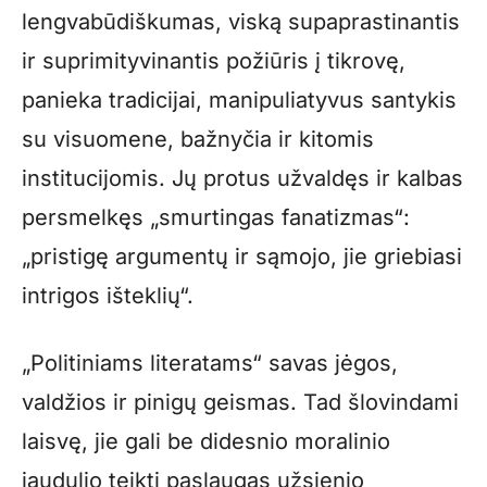
lengvabūdiškumas, viską supaprastinantis
ir suprimityvinantis požiūris į tikrovę,
panieka tradicijai, manipuliatyvus santykis
su visuomene, bažnyčia ir kitomis
institucijomis. Jų protus užvaldęs ir kalbas
persmelkęs „smurtingas fanatizmas“:
„pristigę argumentų ir sąmojo, jie griebiasi
intrigos išteklių“.
„Politiniams literatams“ savas jėgos,
valdžios ir pinigų geismas. Tad šlovindami
laisvę, jie gali be didesnio moralinio
jaudulio teikti paslaugas užsienio