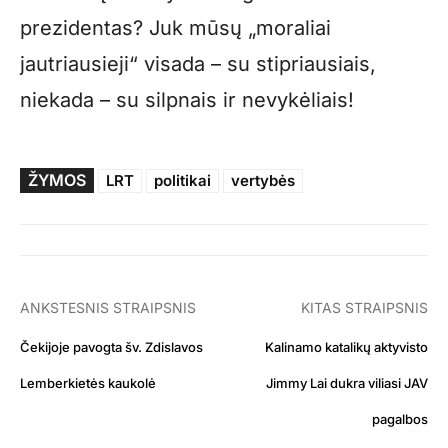
prezidentas? Juk mūsų „moraliai
jautriausieji“ visada – su stipriausiais,
niekada – su silpnais ir nevykėliais!
ŽYMOS
LRT
politikai
vertybės
ANKSTESNIS STRAIPSNIS
KITAS STRAIPSNIS
Čekijoje pavogta šv. Zdislavos
Kalinamo katalikų aktyvisto
Lemberkietės kaukolė
Jimmy Lai dukra viliasi JAV
pagalbos