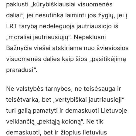
paklusti „kūrybiškiausiai visuomenės
daliai“, jei nesutinka laiminti jos žygių, jei į
LRT tarybą nedeleguoja jautriausiojo iš
„moraliai jautriausiųjų“. Nepaklusni
Bažnyčia viešai atskiriama nuo šviesiosios
visuomenės dalies kaip šios „pasitikėjimą
praradusi“.
Ne valstybės tarnybos, ne teisėsauga ir
teisėtvarka, bet „vertybiškai jautriausieji“
turi galią pamatyti ir demaskuoti Lietuvoje
veikiančią „pektąją koloną“. Ne tik
demaskuoti, bet ir žioplus lietuvius