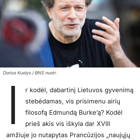
Darius Kuolys / BNS nuotr.
I
r kodėl, dabartinį Lietuvos gyvenimą
stebėdamas, vis prisimenu airių
filosofą Edmundą Burke’ą? Kodėl
prieš akis vis iškyla dar XVIII
amžiuje jo nutapytas Prancūzijos „naujųjų