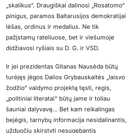
„skalikus“. Draugiškai dalinosi „Rosatomo“
pinigus, paramos Baltarusijos demokratijai
lėšas, ordinus ir medalius. Ne tik
pažįstamų rateliuose, bet ir viešumoje
didžiavosi ryšiais su D. G. ir VSD.
Ir jei prezidentas Gitanas Nausėda būtų
turėjęs jėgos Dalios Grybauskaitės „laisvo
žodžio“ valdymo projektą tęsti, regis,
„politiniai literatai“ būtų jame ir toliau
šauniai dalyvavę… Bet kam reikalingas
bejėgis, tarnybų informacija nesidalinantis,
užduočių skirstyti nesugebantis