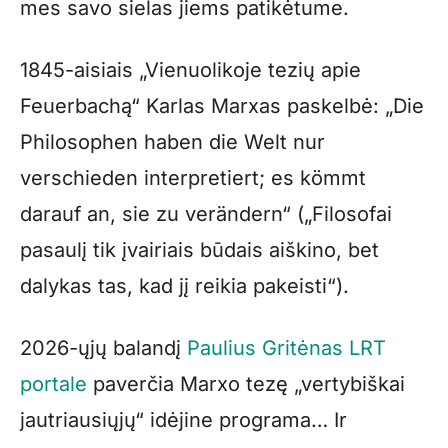
mes savo sielas jiems patikėtume.
1845-aisiais „Vienuolikoje tezių apie
Feuerbachą“ Karlas Marxas paskelbė: „Die
Philosophen haben die Welt nur
verschieden interpretiert; es kömmt
darauf an, sie zu verändern“ („Filosofai
pasaulį tik įvairiais būdais aiškino, bet
dalykas tas, kad jį reikia pakeisti“).
2026-ųjų balandį
Paulius Gritėnas LRT
portale
paverčia Marxo tezę „vertybiškai
jautriausiųjų“ idėjine programa… Ir