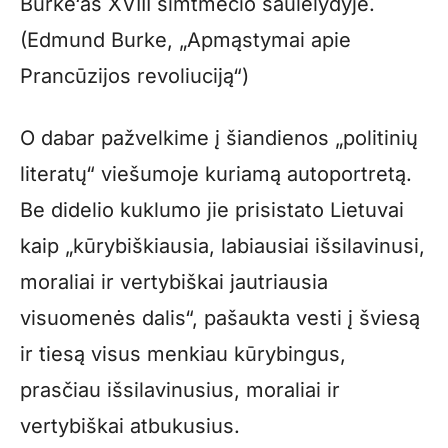
Burke‘as XVIII šimtmečio saulėlydyje.
(Edmund Burke, „Apmąstymai apie
Prancūzijos revoliuciją“)
O dabar pažvelkime į šiandienos „politinių
literatų“ viešumoje kuriamą autoportretą.
Be didelio kuklumo jie prisistato Lietuvai
kaip „kūrybiškiausia, labiausiai išsilavinusi,
moraliai ir vertybiškai jautriausia
visuomenės dalis“, pašaukta vesti į šviesą
ir tiesą visus menkiau kūrybingus,
prasčiau išsilavinusius, moraliai ir
vertybiškai atbukusius.