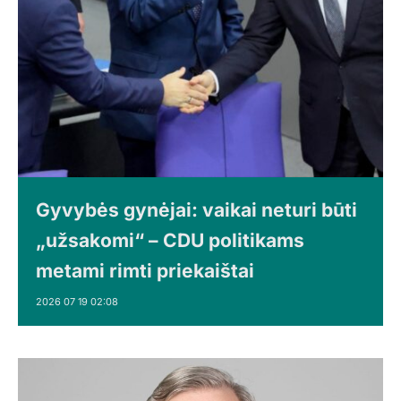
Gyvybės gynėjai: vaikai neturi būti
„užsakomi“ – CDU politikams
metami rimti priekaištai
2026 07 19 02:08