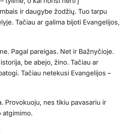
 tylime, o kai norisi nerti į
ambais ir daugybe žodžių. Tuo tarpu
yje. Tačiau ar galima bijoti Evangelijos,
?
e. Pagal pareigas. Net ir Bažnyčioje.
torija, be abejo, žino. Tačiau ar
 patogi. Tačiau netekusi Evangelijos –
 Provokuoju, nes tikiu pavasariu ir
o atgimimo.