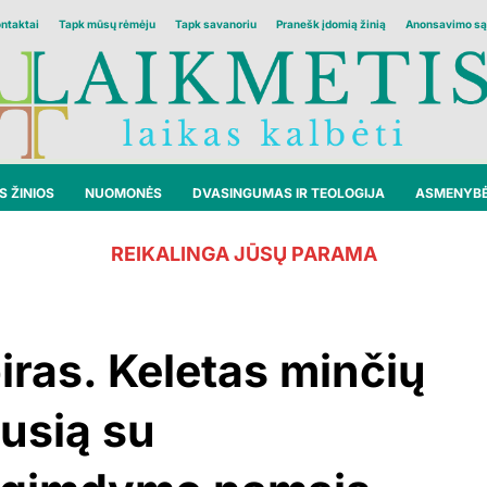
ontaktai
Tapk mūsų rėmėju
Tapk savanoriu
Pranešk įdomią žinią
Anonsavimo są
 ŽINIOS
NUOMONĖS
DVASINGUMAS IR TEOLOGIJA
ASMENYB
REIKALINGA JŪSŲ PARAMA
piras. Keletas minčių
jusią su