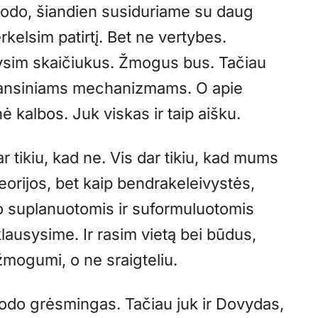
rodo, šiandien susiduriame su daug
kelsim patirtį. Bet ne vertybes.
ysim skaičiukus. Žmogus bus. Tačiau
inansiniams mechanizmams. O apie
ė kalbos. Juk viskas ir taip aišku.
dar tikiu, kad ne. Vis dar tikiu, kad mums
eorijos, bet kaip bendrakeleivystės,
to suplanuotomis ir suformuluotomis
lausysime. Ir rasim vietą bei būdus,
žmogumi, o ne sraigteliu.
trodo grėsmingas. Tačiau juk ir Dovydas,