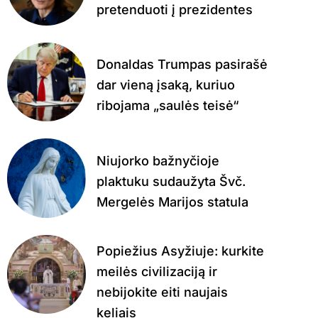
pretenduoti į prezidentes
Donaldas Trumpas pasirašė
dar vieną įsaką, kuriuo
ribojama „saulės teisė“
Niujorko bažnyčioje
plaktuku sudaužyta Švč.
Mergelės Marijos statula
Popiežius Asyžiuje: kurkite
meilės civilizaciją ir
nebijokite eiti naujais
keliais