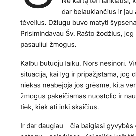
Ne kartą ten lankiausi, 
dar belaukiančius ir jau
tėvelius. Džiugu buvo matyti šypsen
Prisimindavau Šv. Rašto žodžius, jog 
pasauliui žmogus.
Kalbu būtuoju laiku. Nors nesinori. Vi
situacija, kai lyg ir pripažįstama, jog
niekas neabejoja jos grėsme, kita vert
žmogus pakeičiamas nuostolio ir nau
tiek, kiek atitinki skaičius.
Ir dar daugiau – čia baigiasi gyvybės