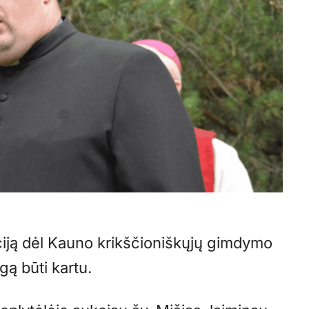
ciją dėl Kauno krikščioniškųjų gimdymo
gą būti kartu.