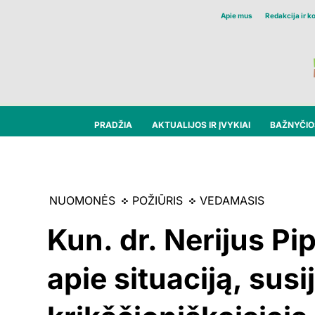
Apie mus
Redakcija ir k
PRADŽIA
AKTUALIJOS IR ĮVYKIAI
BAŽNYČIOS
NUOMONĖS
POŽIŪRIS
VEDAMASIS
Kun. dr. Nerijus Pi
apie situaciją, susi