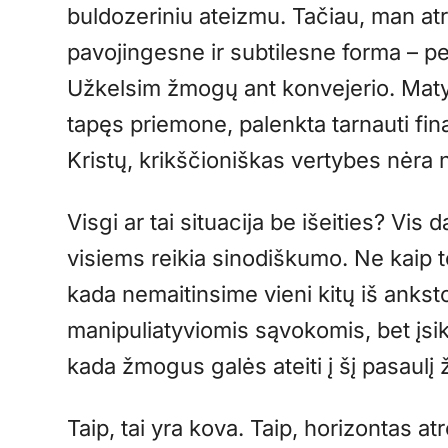
buldozeriniu ateizmu. Tačiau, man at
pavojingesne ir subtilesne forma – per
Užkelsim žmogų ant konvejerio. Mat
tapęs priemone, palenkta tarnauti f
Kristų, krikščioniškas vertybes nėra n
Visgi ar tai situacija be išeities? Vis 
visiems reikia sinodiškumo. Ne kaip t
kada nemaitinsime vieni kitų iš anks
manipuliatyviomis sąvokomis, bet įsik
kada žmogus galės ateiti į šį pasaulį 
Taip, tai yra kova. Taip, horizontas a