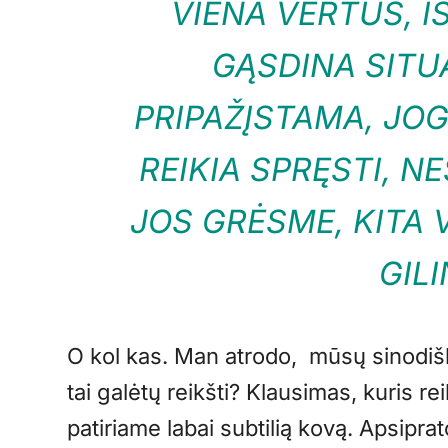
VIENA VERTUS, I
GĄSDINA SITUA
PRIPAŽĮSTAMA, JO
REIKIA SPRĘSTI, N
JOS GRĖSME, KITA 
GIL
O kol kas. Man atrodo, mūsų sinodišk
tai galėtų reikšti? Klausimas, kuris re
patiriame labai subtilią kovą. Apsiprat