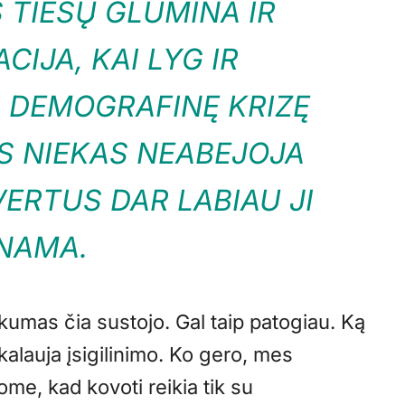
Š TIESŲ GLUMINA IR
CIJA, KAI LYG IR
G DEMOGRAFINĘ KRIZĘ
ES NIEKAS NEABEJOJA
VERTUS DAR LABIAU JI
INAMA.
umas čia sustojo. Gal taip patogiau. Ką
ikalauja įsigilinimo. Ko gero, mes
ome, kad kovoti reikia tik su