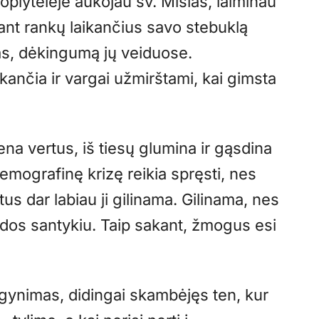
koplytėlėje aukojau šv. Mišias, laiminau
 ant rankų laikančius savo stebuklą
as, dėkingumą jų veiduose.
kančia ir vargai užmirštami, kai gimsta
ena vertus, iš tiesų glumina ir gąsdina
 demografinę krizę reikia spręsti, nes
us dar labiau ji gilinama. Gilinama, nes
dos santykiu. Taip sakant, žmogus esi
 gynimas, didingai skambėjęs ten, kur