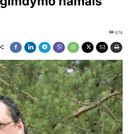
is gimdymo namais
674
Dalintis