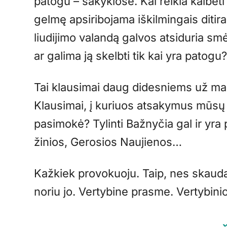
patogu – sakyklose. Kai reikia kalbėti –
gelmę apsiribojama iškilmingais ditir
liudijimo valandą galvos atsiduria smėl
ar galima ją skelbti tik kai yra patogu
Tai klausimai daug didesniems už man
Klausimai, į kuriuos atsakymus mūsų is
pasimokė? Tylinti Bažnyčia gal ir yra
žinios, Gerosios Naujienos…
Kažkiek provokuoju. Taip, nes skauda.
noriu jo. Vertybine prasme. Vertybini