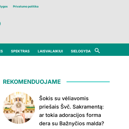
lygos
Privatumo politika
ĖS
SPEKTRAS
LAISVALAIKIUI
SIELOGYDA
REKOMENDUOJAME
Šokis su vėliavomis
priešais Švč. Sakramentą:
ar tokia adoracijos forma
dera su Bažnyčios malda?