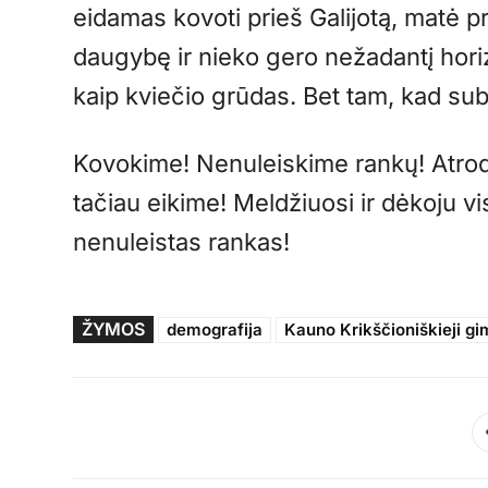
eidamas kovoti prieš Galijotą, matė p
daugybę ir nieko gero nežadantį horizo
kaip kviečio grūdas. Bet tam, kad sub
Kovokime! Nenuleiskime rankų! Atrod
tačiau eikime! Meldžiuosi ir dėkoju vi
nenuleistas rankas!
ŽYMOS
demografija
Kauno Krikščioniškieji 