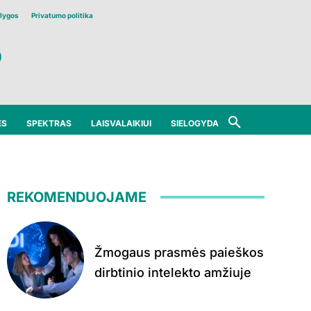
lygos
Privatumo politika
ĖS
SPEKTRAS
LAISVALAIKIUI
SIELOGYDA
REKOMENDUOJAME
Žmogaus prasmės paieškos
dirbtinio intelekto amžiuje