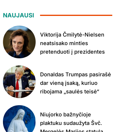
NAUJAUSI
Viktorija Čmilytė-Nielsen
neatsisako minties
pretenduoti į prezidentes
Donaldas Trumpas pasirašė
dar vieną įsaką, kuriuo
ribojama „saulės teisė“
Niujorko bažnyčioje
plaktuku sudaužyta Švč.
Mergelės Marijos statula