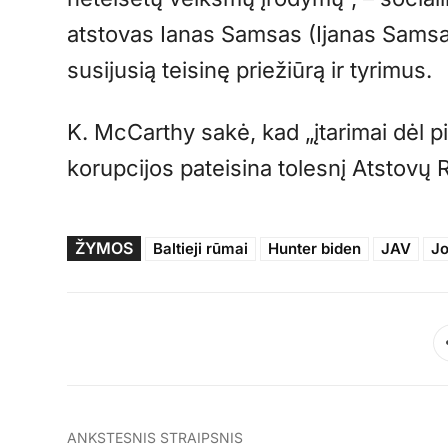
atstovas Ianas Samsas (Ijanas Samsas
susijusią teisinę priežiūrą ir tyrimus.
K. McCarthy sakė, kad „įtarimai dėl p
korupcijos pateisina tolesnį Atstovų 
ŽYMOS
Baltieji rūmai
Hunter biden
JAV
Jo
ANKSTESNIS STRAIPSNIS