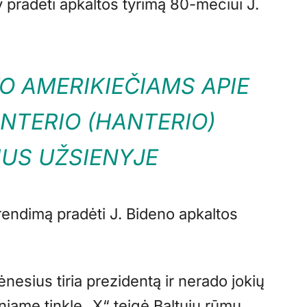
pradėti apkaltos tyrimą 80-mečiui J.
 AMERIKIEČIAMS APIE
NTERIO (HANTERIO)
IUS UŽSIENYJE
rendimą pradėti J. Bideno apkaltos
esius tiria prezidentą ir nerado jokių
niame tinkle „X“ teigė Baltųjų rūmų