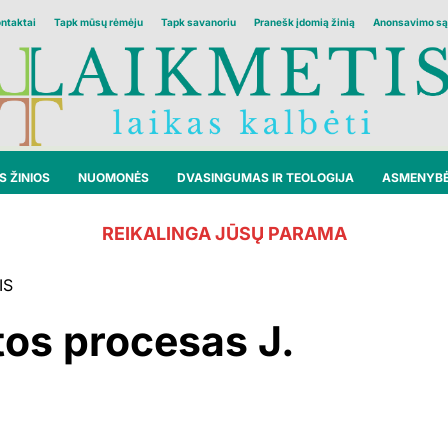
ontaktai
Tapk mūsų rėmėju
Tapk savanoriu
Pranešk įdomią žinią
Anonsavimo są
 ŽINIOS
NUOMONĖS
DVASINGUMAS IR TEOLOGIJA
ASMENYB
REIKALINGA JŪSŲ PARAMA
IS
os procesas J.