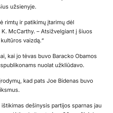
šius užsienyje.
 rimtų ir patikimų įtarimų dėl
K. McCarthy. – Atsižvelgiant į šiuos
 kultūros vaizdą.“
iai, kai jo tėvas buvo Baracko Obamos
spublikonams nuolat užkliūdavo.
ų įrodymų, kad pats Joe Bidenas buvo
eiksmus.
ištikimas dešinysis partijos sparnas jau