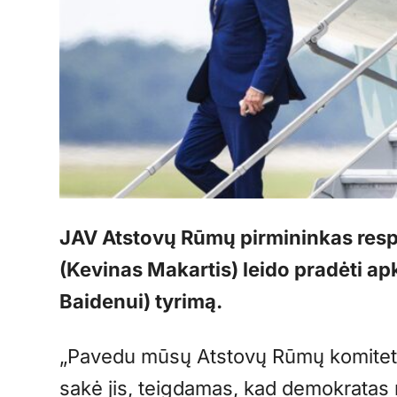
JAV Atstovų Rūmų pirmininkas res
(Kevinas Makartis) leido pradėti ap
Baidenui) tyrimą.
„Pavedu mūsų Atstovų Rūmų komitetui 
sakė jis, teigdamas, kad demokratas