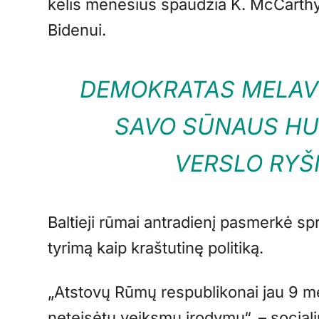
kelis mėnesius spaudžia K. McCarthy 
Bidenui.
DEMOKRATAS MELAVO
SAVO SŪNAUS HU
VERSLO RYŠ
Baltieji rūmai antradienį pasmerkė sp
tyrimą kaip kraštutinę politiką.
„Atstovų Rūmų respublikonai jau 9 mėn
neteisėtų veiksmų įrodymų“, – sociali