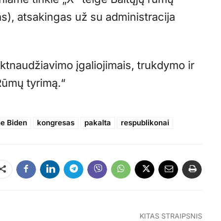
), atsakingas už su administracija
iktnaudžiavimo įgaliojimais, trukdymo ir
Rūmų tyrimą.“
e Biden
kongresas
pakalta
respublikonai
Dalintis
KITAS STRAIPSNIS