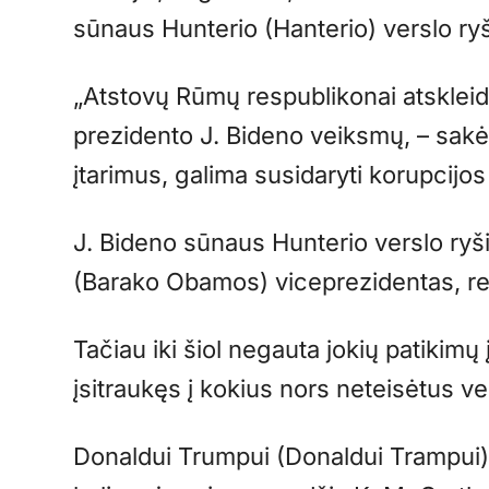
sūnaus Hunterio (Hanterio) verslo ry
„Atstovų Rūmų respublikonai atskleidė
prezidento J. Bideno veiksmų, – sakė 
įtarimus, galima susidaryti korupcijos
J. Bideno sūnaus Hunterio verslo ryš
(Barako Obamos) viceprezidentas, re
Tačiau iki šiol negauta jokių patikim
įsitraukęs į kokius nors neteisėtus v
Donaldui Trumpui (Donaldui Trampui) 