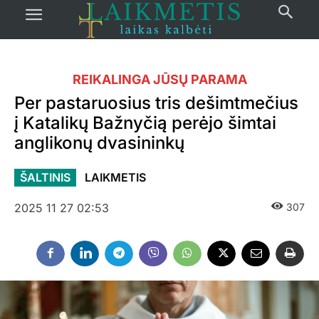
REIKALINGA JŪSŲ PARAMA
Per pastaruosius tris dešimtmečius
į Katalikų Bažnyčią perėjo šimtai
anglikonų dvasininkų
ŠALTINIS
LAIKMETIS
2025 11 27 02:53
307