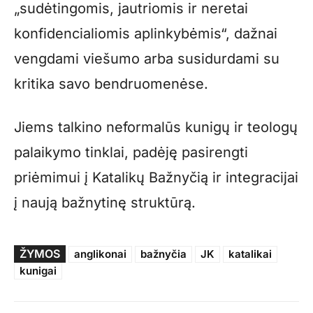
„sudėtingomis, jautriomis ir neretai
konfidencialiomis aplinkybėmis“, dažnai
vengdami viešumo arba susidurdami su
kritika savo bendruomenėse.
Jiems talkino neformalūs kunigų ir teologų
palaikymo tinklai, padėję pasirengti
priėmimui į Katalikų Bažnyčią ir integracijai
į naują bažnytinę struktūrą.
ŽYMOS
anglikonai
bažnyčia
JK
katalikai
kunigai