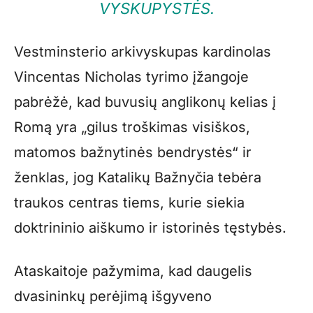
VYSKUPYSTĖS.
Vestminsterio arkivyskupas kardinolas
Vincentas Nicholas tyrimo įžangoje
pabrėžė, kad buvusių anglikonų kelias į
Romą yra „gilus troškimas visiškos,
matomos bažnytinės bendrystės“ ir
ženklas, jog Katalikų Bažnyčia tebėra
traukos centras tiems, kurie siekia
doktrininio aiškumo ir istorinės tęstybės.
Ataskaitoje pažymima, kad daugelis
dvasininkų perėjimą išgyveno