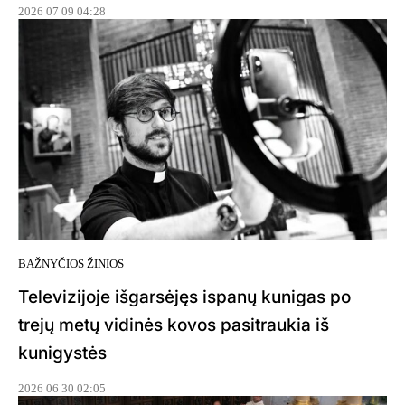
2026 07 09 04:28
BAŽNYČIOS ŽINIOS
Televizijoje išgarsėjęs ispanų kunigas po
trejų metų vidinės kovos pasitraukia iš
kunigystės
2026 06 30 02:05