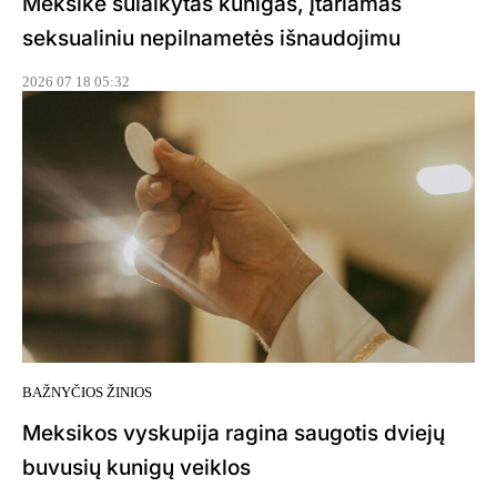
Meksike sulaikytas kunigas, įtariamas
seksualiniu nepilnametės išnaudojimu
2026 07 18 05:32
BAŽNYČIOS ŽINIOS
Meksikos vyskupija ragina saugotis dviejų
buvusių kunigų veiklos