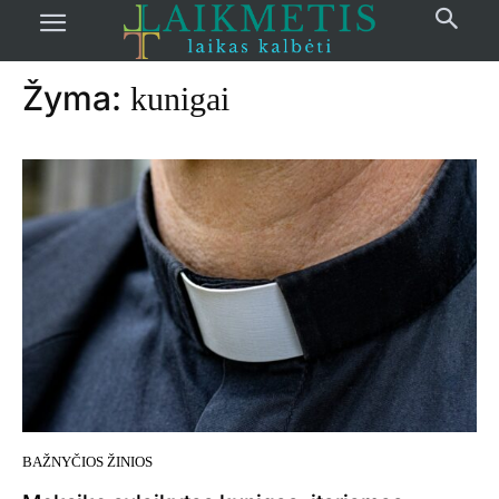
Pradžia
žymos
Kunigai
Žyma:
kunigai
BAŽNYČIOS ŽINIOS