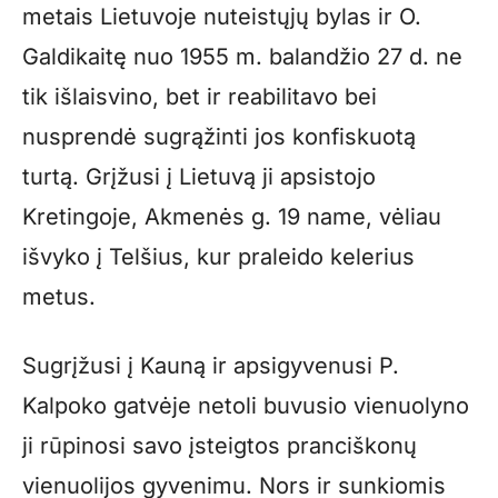
metais Lietuvoje nuteistųjų bylas ir O.
Galdikaitę nuo 1955 m. balandžio 27 d. ne
tik išlaisvino, bet ir reabilitavo bei
nusprendė sugrąžinti jos konfiskuotą
turtą. Grįžusi į Lietuvą ji apsistojo
Kretingoje, Akmenės g. 19 name, vėliau
išvyko į Telšius, kur praleido kelerius
metus.
Sugrįžusi į Kauną ir apsigyvenusi P.
Kalpoko gatvėje netoli buvusio vienuolyno
ji rūpinosi savo įsteigtos pranciškonų
vienuolijos gyvenimu. Nors ir sunkiomis