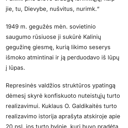
jie, tu, Dievybe, nušvitus, nurimk.“
1949 m. gegužės mėn. sovietinio
saugumo rūsiuose ji sukūrė Kalinių
gegužinę giesmę, kurią likimo seserys
išmoko atmintinai ir ją perduodavo iš lūpų
į lūpas.
Represinės valdžios struktūros ypatingą
dėmesį skyrė konfiskuoto nuteistųjų turto
realizavimui. Kuklaus O. Galdikaitės turto
realizavimo istorija aprašyta atskiroje apie
20 psl. jos turto byloje, kuri buvo pradėta