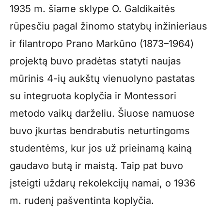
1935 m. šiame sklype O. Galdikaitės
rūpesčiu pagal žinomo statybų inžinieriaus
ir filantropo Prano Markūno (1873–1964)
projektą buvo pradėtas statyti naujas
mūrinis 4-ių aukštų vienuolyno pastatas
su integruota koplyčia ir Montessori
metodo vaikų darželiu. Šiuose namuose
buvo įkurtas bendrabutis neturtingoms
studentėms, kur jos už prieinamą kainą
gaudavo butą ir maistą. Taip pat buvo
įsteigti uždarų rekolekcijų namai, o 1936
m. rudenį pašventinta koplyčia.