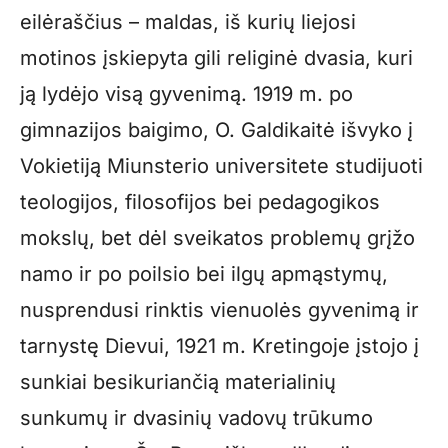
eilėraščius – maldas, iš kurių liejosi
motinos įskiepyta gili religinė dvasia, kuri
ją lydėjo visą gyvenimą. 1919 m. po
gimnazijos baigimo, O. Galdikaitė išvyko į
Vokietiją Miunsterio universitete studijuoti
teologijos, filosofijos bei pedagogikos
mokslų, bet dėl sveikatos problemų grįžo
namo ir po poilsio bei ilgų apmąstymų,
nusprendusi rinktis vienuolės gyvenimą ir
tarnystę Dievui, 1921 m. Kretingoje įstojo į
sunkiai besikuriančią materialinių
sunkumų ir dvasinių vadovų trūkumo