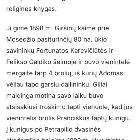
religines knygas.
Ji gimė 1898 m. Giršinų kaime prie
Mosėdžio pasiturinčių 80 ha. ūkio
savininkų Fortunatos Karevičiūtės ir
Felikso Galdiko šeimoje ir buvo vienintelė
mergaitė tarp 4 brolių, iš kurių Adomas
vėliau tapo garsiu dailininku. Giliai
maldinga motina savo laiku buvo
atsisakiusi troškimo tapti vienuole, kad jos
vienintelis brolis Pranciškus taptų kunigu.
Į kunigus po Petrapilio dvasinės