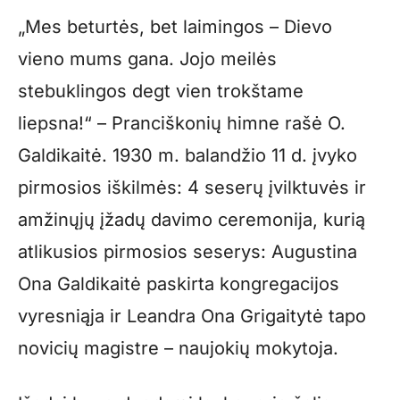
„Mes beturtės, bet laimingos – Dievo
vieno mums gana. Jojo meilės
stebuklingos degt vien trokštame
liepsna!“ – Pranciškonių himne rašė O.
Galdikaitė. 1930 m. balandžio 11 d. įvyko
pirmosios iškilmės: 4 seserų įvilktuvės ir
amžinųjų įžadų davimo ceremonija, kurią
atlikusios pirmosios seserys: Augustina
Ona Galdikaitė paskirta kongregacijos
vyresniąja ir Leandra Ona Grigaitytė tapo
novicių magistre – naujokių mokytoja.