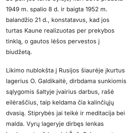
1949 m. spalio 8 d. ir baigta 1952 m.
balandžio 21 d., konstatavus, kad jos
turtas Kaune realizuotas per prekybos
tinklą, o gautos lėšos pervestos į
biudžetą.
Likimo nublokšta į Rusijos šiaurėje įkurtus
lagerius O. Galdikaitė, dirbdama sunkiomis
sąlygomis šaltyje įvairius darbus, rašė
eilėraščius, taip keldama čia kalinčiųjų
dvasią. Stiprybės jai teikė ir meditacija bei
malda. Vyrų lageryje dirbęs lenkas