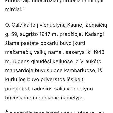
kurios taip nuoširdžiai priruošia laimingai
mirčiai.“
O. Galdikaitė į vienuolyną Kaune, Žemaičių
g. 59, sugrįžo 1947 m. pradžioje. Kadangi
šiame pastate pokariu buvo įkurti
mažamečių vaikų namai, seserys iki 1948
m. rudens glaudėsi keliuose jo V aukšto
mansardoje buvusiuose kambariuose, iš
kurių jos buvo priverstos išsikelti
prieglobstį radusios šalia vienuolyno
buvusiame mediniame namelyje.