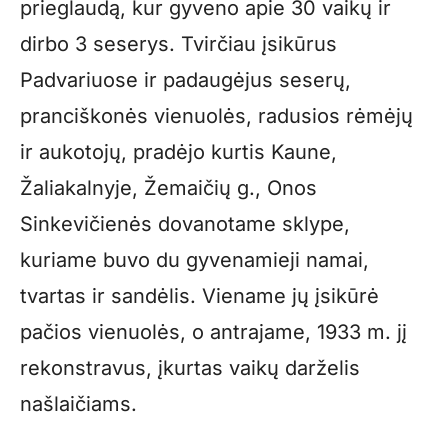
prieglaudą, kur gyveno apie 30 vaikų ir
dirbo 3 seserys. Tvirčiau įsikūrus
Padvariuose ir padaugėjus seserų,
pranciškonės vienuolės, radusios rėmėjų
ir aukotojų, pradėjo kurtis Kaune,
Žaliakalnyje, Žemaičių g., Onos
Sinkevičienės dovanotame sklype,
kuriame buvo du gyvenamieji namai,
tvartas ir sandėlis. Viename jų įsikūrė
pačios vienuolės, o antrajame, 1933 m. jį
rekonstravus, įkurtas vaikų darželis
našlaičiams.