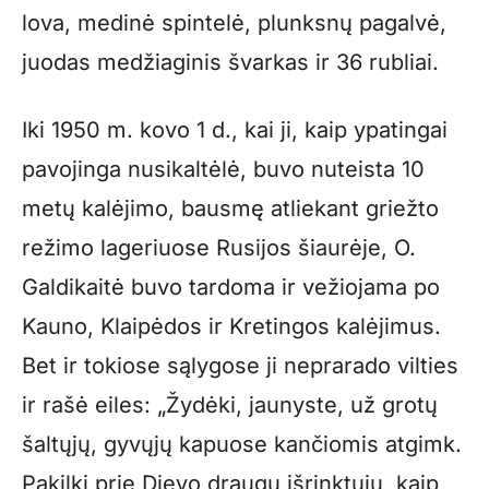
lova, medinė spintelė, plunksnų pagalvė,
juodas medžiaginis švarkas ir 36 rubliai.
Iki 1950 m. kovo 1 d., kai ji, kaip ypatingai
pavojinga nusikaltėlė, buvo nuteista 10
metų kalėjimo, bausmę atliekant griežto
režimo lageriuose Rusijos šiaurėje, O.
Galdikaitė buvo tardoma ir vežiojama po
Kauno, Klaipėdos ir Kretingos kalėjimus.
Bet ir tokiose sąlygose ji neprarado vilties
ir rašė eiles: „Žydėki, jaunyste, už grotų
šaltųjų, gyvųjų kapuose kančiomis atgimk.
Pakilki prie Dievo draugų išrinktųjų, kaip