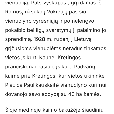
vienuoliją. Pats vyskupas , grįždamas iš
Romos, užsuko į Vokietiją pas šio
vienuolyno vyresniąją ir po nelengvo
pokalbio bei ilgų svarstymų ji palaimino jo
sprendimą. 1928 m. rudenį į Lietuvą
grįžusioms vienuolėms neradus tinkamos
vietos įsikurti Kaune, Kretingos
pranciškonai pasiūlė įsikurti Padvarių
kaime prie Kretingos, kur vietos ūkininkė
Placida Paulikauskaitė vienuolyno kūrimui
dovanojo savo sodybą su 43 ha žemės.
Šioje medinėje kaimo bakūžėje šiaudiniu