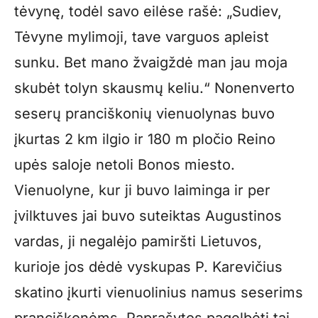
tėvynę, todėl savo eilėse rašė: „Sudiev,
Tėvyne mylimoji, tave varguos apleist
sunku. Bet mano žvaigždė man jau moja
skubėt tolyn skausmų keliu.“ Nonenverto
seserų pranciškonių vienuolynas buvo
įkurtas 2 km ilgio ir 180 m pločio Reino
upės saloje netoli Bonos miesto.
Vienuolyne, kur ji buvo laiminga ir per
įvilktuves jai buvo suteiktas Augustinos
vardas, ji negalėjo pamiršti Lietuvos,
kurioje jos dėdė vyskupas P. Karevičius
skatino įkurti vienuolinius namus seserims