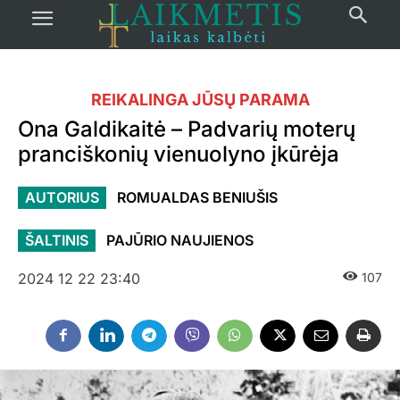
REIKALINGA JŪSŲ PARAMA
Ona Galdikaitė – Padvarių moterų
pranciškonių vienuolyno įkūrėja
AUTORIUS
ROMUALDAS BENIUŠIS
ŠALTINIS
PAJŪRIO NAUJIENOS
2024 12 22 23:40
107