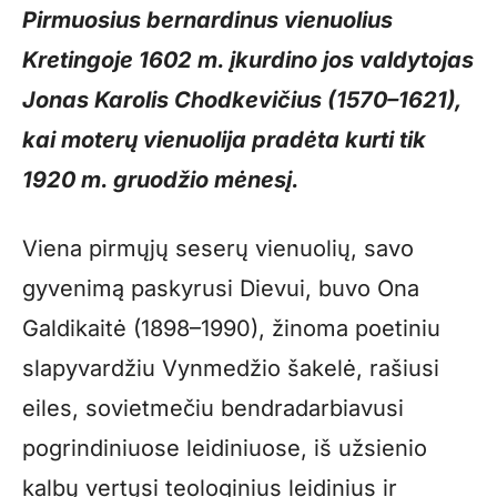
Pirmuosius bernardinus vienuolius
Kretingoje 1602 m. įkurdino jos valdytojas
Jonas Karolis Chodkevičius (1570–1621),
kai moterų vienuolija pradėta kurti tik
1920 m. gruodžio mėnesį.
Viena pirmųjų seserų vienuolių, savo
gyvenimą paskyrusi Dievui, buvo Ona
Galdikaitė (1898–1990), žinoma poetiniu
slapyvardžiu Vynmedžio šakelė, rašiusi
eiles, sovietmečiu bendradarbiavusi
pogrindiniuose leidiniuose, iš užsienio
kalbų vertųsi teologinius leidinius ir