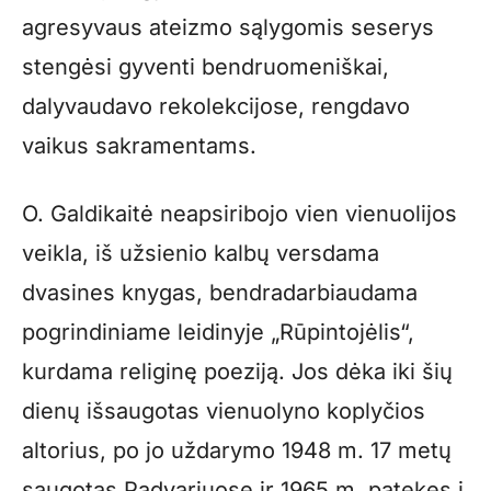
agresyvaus ateizmo sąlygomis seserys
stengėsi gyventi bendruomeniškai,
dalyvaudavo rekolekcijose, rengdavo
vaikus sakramentams.
O. Galdikaitė neapsiribojo vien vienuolijos
veikla, iš užsienio kalbų versdama
dvasines knygas, bendradarbiaudama
pogrindiniame leidinyje „Rūpintojėlis“,
kurdama religinę poeziją. Jos dėka iki šių
dienų išsaugotas vienuolyno koplyčios
altorius, po jo uždarymo 1948 m. 17 metų
saugotas Padvariuose ir 1965 m. patekęs į