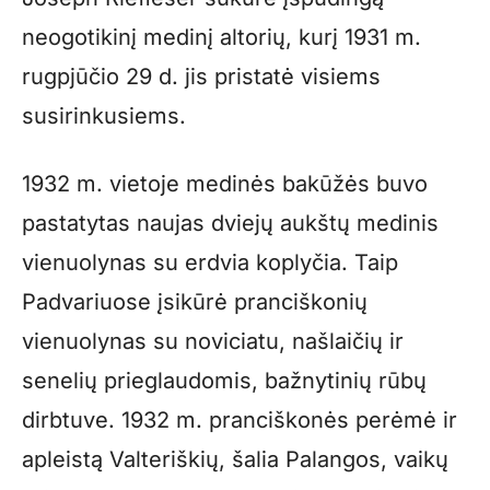
neogotikinį medinį altorių, kurį 1931 m.
rugpjūčio 29 d. jis pristatė visiems
susirinkusiems.
1932 m. vietoje medinės bakūžės buvo
pastatytas naujas dviejų aukštų medinis
vienuolynas su erdvia koplyčia. Taip
Padvariuose įsikūrė pranciškonių
vienuolynas su noviciatu, našlaičių ir
senelių prieglaudomis, bažnytinių rūbų
dirbtuve. 1932 m. pranciškonės perėmė ir
apleistą Valteriškių, šalia Palangos, vaikų