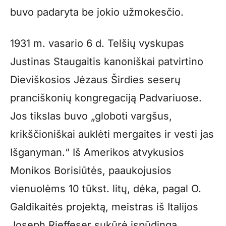
buvo padaryta be jokio užmokesčio.
1931 m. vasario 6 d. Telšių vyskupas
Justinas Staugaitis kanoniškai patvirtino
Dieviškosios Jėzaus Širdies seserų
pranciškonių kongregaciją Padvariuose.
Jos tikslas buvo „globoti vargšus,
krikščioniškai auklėti mergaites ir vesti jas
Išganyman.“ Iš Amerikos atvykusios
Monikos Borisiūtės, paaukojusios
vienuolėms 10 tūkst. litų, dėka, pagal O.
Galdikaitės projektą, meistras iš Italijos
Joseph Rieffeser sukūrė įspūdingą