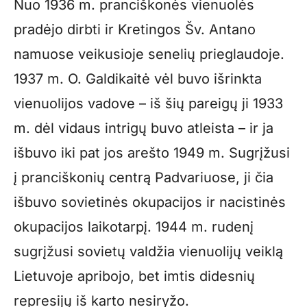
Nuo 1936 m. pranciškonės vienuolės
pradėjo dirbti ir Kretingos Šv. Antano
namuose veikusioje senelių prieglaudoje.
1937 m. O. Galdikaitė vėl buvo išrinkta
vienuolijos vadove – iš šių pareigų ji 1933
m. dėl vidaus intrigų buvo atleista – ir ja
išbuvo iki pat jos arešto 1949 m. Sugrįžusi
į pranciškonių centrą Padvariuose, ji čia
išbuvo sovietinės okupacijos ir nacistinės
okupacijos laikotarpį. 1944 m. rudenį
sugrįžusi sovietų valdžia vienuolijų veiklą
Lietuvoje apribojo, bet imtis didesnių
represijų iš karto nesiryžo.