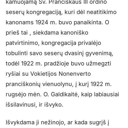
kamuojamą Šv. Pranciškaus III ordino
seserų kongregaciją, kuri dėl neatitikimo
kanonams 1924 m. buvo panaikinta. O
prieš tai , siekdama kanoniško
patvirtinimo, kongregacija privalėjo
tobulinti savo seserų dvasinį gyvenimą,
todėl 1922 m. pradžioje buvo užmegzti
ryšiai su Vokietijos Nonenverto
pranciškonių vienuolynu, į kurį 1922 m.
rugsėjo mėn. O. Galdikaitė, kaip labiausiai
išsilavinusi, ir išvyko.
Išvykdama ji nežinojo, ar kada sugrįš į