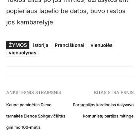
popieriaus lapelio be datos, buvo rastos
jos kambarėlyje.
ŽYMOS
istorija
Pranciškonai
vienuolės
vienuolynas
ANKSTESNIS STRAIPSNIS
KITAS STRAIPSNIS
Kaune paminėtas Dievo
Portugalijos kardinolas dalyvavo
tarnaitės Elenos Spirgevičiūtės
komunistų partijos mitinge
gimimo 100-metis