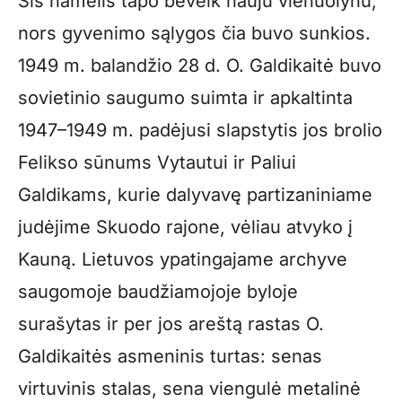
Šis namelis tapo beveik nauju vienuolynu,
nors gyvenimo sąlygos čia buvo sunkios.
1949 m. balandžio 28 d. O. Galdikaitė buvo
sovietinio saugumo suimta ir apkaltinta
1947–1949 m. padėjusi slapstytis jos brolio
Felikso sūnums Vytautui ir Paliui
Galdikams, kurie dalyvavę partizaniniame
judėjime Skuodo rajone, vėliau atvyko į
Kauną. Lietuvos ypatingajame archyve
saugomoje baudžiamojoje byloje
surašytas ir per jos areštą rastas O.
Galdikaitės asmeninis turtas: senas
virtuvinis stalas, sena viengulė metalinė