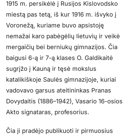
1915 m. persikėlė į Rusijos Kislovodsko
miestą pas tetą, iš kur 1916 m. išvyko į
Voronežą, kuriame buvo apsistoję
nemažai karo pabėgėlių lietuvių ir veikė
mergaičių bei berniukų gimnazijos. Čia
baigusi 6-ą ir 7-ą klases O. Galdikaitė
sugrįžo į Kauną ir tęsė mokslus
katalikiškoje Saulės gimnazijoje, kuriai
vadovavo garsus ateitininkas Pranas
Dovydaitis (1886–1942), Vasario 16-osios
Akto signataras, profesorius.
Čia ji pradėjo publikuoti ir pirmuosius