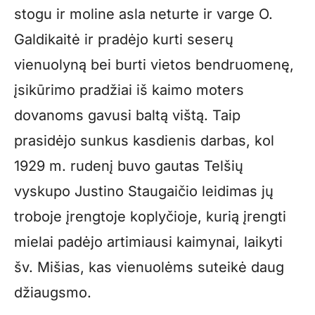
stogu ir moline asla neturte ir varge O.
Galdikaitė ir pradėjo kurti seserų
vienuolyną bei burti vietos bendruomenę,
įsikūrimo pradžiai iš kaimo moters
dovanoms gavusi baltą vištą. Taip
prasidėjo sunkus kasdienis darbas, kol
1929 m. rudenį buvo gautas Telšių
vyskupo Justino Staugaičio leidimas jų
troboje įrengtoje koplyčioje, kurią įrengti
mielai padėjo artimiausi kaimynai, laikyti
šv. Mišias, kas vienuolėms suteikė daug
džiaugsmo.