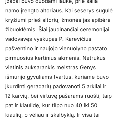
Įžadai buvo duodami lauke, prie šalia
namo įrengto altoriaus. Kai seserys sugulė
kryžiumi prieš altorių, žmonės jas apibėrė
žibuoklėmis. Šiai jaudinančiai ceremonijai
vadovavęs vyskupas P. Karevičius
pašventino ir naujojo vienuolyno pastato
pirmuosius kertinius akmenis. Netrukus
vietinis auksarankis meistras Genys
išmūrijo gyvuliams tvartus, kuriame buvo
įkurdinti geradarių padovanoti 5 arkliai ir
12 karvių, bei virtuvę pašarams ruošti, taip
pat ir kiaulidę, kur tilpo nuo 40 iki 50
kiaulių, o vėliau ir skalbyklą. Ir visa tai