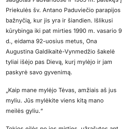
Priekulės šv. Antano Paduviečio parapijos
bažnyčią, kur jis yra ir šiandien. Išlikusi
kūrybinga iki pat mirties 1990 m. vasario 9
d., eidama 92-uosius metus, Ona
Augustina Galdikaitė-Vynmedžio šakelė
tyliai išėjo pas Dievą, kurį mylėjo ir jam
paskyrė savo gyvenimą.
„Kaip mane mylėjo Tėvas, amžiais aš jus
myliu. Jūs mylėkite viens kitą mano
meilės gyliu.“
Tokios eilės po jos mirties, užrašytos ant