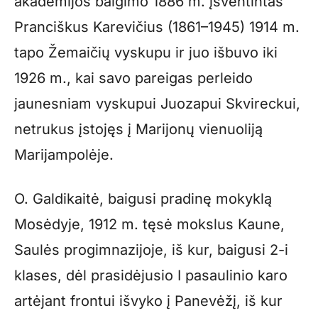
akademijos baigimo 1886 m. įšventintas
Pranciškus Karevičius (1861–1945) 1914 m.
tapo Žemaičių vyskupu ir juo išbuvo iki
1926 m., kai savo pareigas perleido
jaunesniam vyskupui Juozapui Skvireckui,
netrukus įstojęs į Marijonų vienuoliją
Marijampolėje.
O. Galdikaitė, baigusi pradinę mokyklą
Mosėdyje, 1912 m. tęsė mokslus Kaune,
Saulės progimnazijoje, iš kur, baigusi 2-i
klases, dėl prasidėjusio I pasaulinio karo
artėjant frontui išvyko į Panevėžį, iš kur