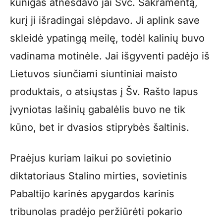
kunigas atnešdavo jai Švč. Sakramentą,
kurį ji išradingai slėpdavo. Ji aplink save
skleidė ypatingą meilę, todėl kalinių buvo
vadinama motinėle. Jai išgyventi padėjo iš
Lietuvos siunčiami siuntiniai maisto
produktais, o atsiųstas į Šv. Rašto lapus
įvyniotas lašinių gabalėlis buvo ne tik
kūno, bet ir dvasios stiprybės šaltinis.
Praėjus kuriam laikui po sovietinio
diktatoriaus Stalino mirties, sovietinis
Pabaltijo karinės apygardos karinis
tribunolas pradėjo peržiūrėti pokario