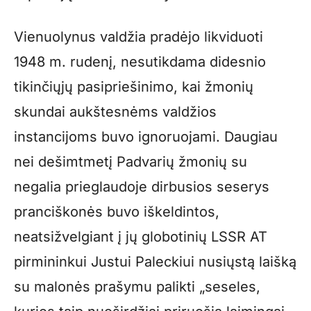
Vienuolynus valdžia pradėjo likviduoti
1948 m. rudenį, nesutikdama didesnio
tikinčiųjų pasipriešinimo, kai žmonių
skundai aukštesnėms valdžios
instancijoms buvo ignoruojami. Daugiau
nei dešimtmetį Padvarių žmonių su
negalia prieglaudoje dirbusios seserys
pranciškonės buvo iškeldintos,
neatsižvelgiant į jų globotinių LSSR AT
pirmininkui Justui Paleckiui nusiųstą laišką
su malonės prašymu palikti „seseles,