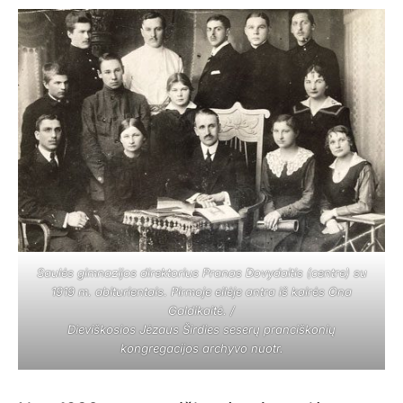
Saulės gimnazijos direktorius Pranas Dovydaitis (centre) su
1919 m. abiturientais. Pirmoje eilėje antra iš kairės Ona
Galdikaitė. /
Dieviškosios Jėzaus Širdies seserų pranciškonių
kongregacijos archyvo nuotr.