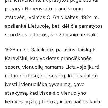
pranciškonėms. Paprašytos pagelbėti tai
padaryti Nonenverto pranciškonių
atstovės, lydimos O. Galdikaitės, 1924 m.
apsilankė Lietuvoje, bet, dėl čia pamatytos
skurdžios aplinkos, šio žingsnio atsisakė.
1928 m. O. Galdikaitė, parašiusi laišką P.
Karevičiui, kad vokietės pranciškonės
seserų vienuolių namams Lietuvoje įkurti
neturi nei lėšų, nei seserų, kurios galėtų
įvesti į vienuolišką gyvenimą, gavo
atsakymą, kad visos šio vienuolyno
lietuvės grįžtų į Lietuvą ir ten pačios kurtų