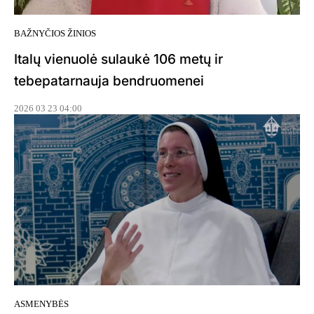
BAŽNYČIOS ŽINIOS
Italų vienuolė sulaukė 106 metų ir
tebepatarnauja bendruomenei
2026 03 23 04:00
ASMENYBĖS