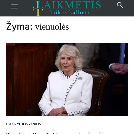
Pradžia
žymos
Vienuolės
Žyma:
vienuolės
BAŽNYČIOS ŽINIOS