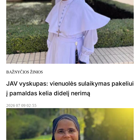
BAŽNYČIOS ŽINIOS
JAV vyskupas: vienuolės sulaikymas pakeliui
į pamaldas kelia didelį nerimą
2026 07 09 02:55