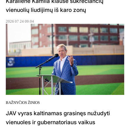
Karalienė Kamila klausė sukrečiančių
vienuolių liudijimų iš karo zonų
2026 07 24 09:04
BAŽNYČIOS ŽINIOS
JAV vyras kaltinamas grasinęs nužudyti
vienuoles ir gubernatoriaus vaikus