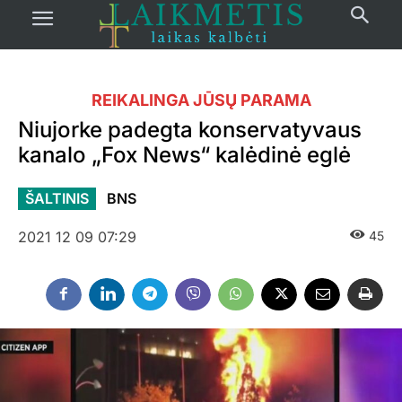
REIKALINGA JŪSŲ PARAMA
Niujorke padegta konservatyvaus
kanalo „Fox News“ kalėdinė eglė
ŠALTINIS
BNS
2021 12 09 07:29
45