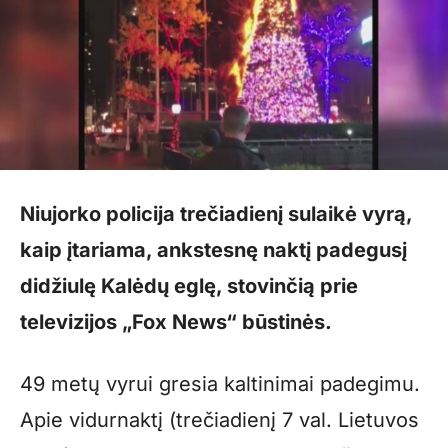
Niujorko policija trečiadienį sulaikė vyrą,
kaip įtariama, ankstesnę naktį padegusį
didžiulę Kalėdų eglę, stovinčią prie
televizijos „Fox News“ būstinės.
49 metų vyrui gresia kaltinimai padegimu.
Apie vidurnaktį (trečiadienį 7 val. Lietuvos