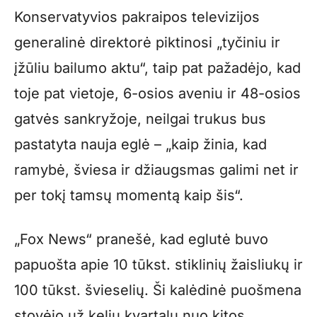
Konservatyvios pakraipos televizijos
generalinė direktorė piktinosi „tyčiniu ir
įžūliu bailumo aktu“, taip pat pažadėjo, kad
toje pat vietoje, 6-osios aveniu ir 48-osios
gatvės sankryžoje, neilgai trukus bus
pastatyta nauja eglė – „kaip žinia, kad
ramybė, šviesa ir džiaugsmas galimi net ir
per tokį tamsų momentą kaip šis“.
„Fox News“ pranešė, kad eglutė buvo
papuošta apie 10 tūkst. stiklinių žaisliukų ir
100 tūkst. švieselių. Ši kalėdinė puošmena
stovėjo už kelių kvartalų nuo kitos