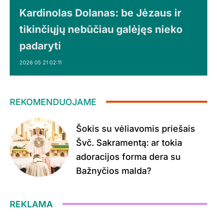
Kardinolas Dolanas: be Jėzaus ir
tikinčiųjų nebūčiau galėjęs nieko
padaryti
2026 05 21 02:11
REKOMENDUOJAME
Šokis su vėliavomis priešais
Švč. Sakramentą: ar tokia
adoracijos forma dera su
Bažnyčios malda?
REKLAMA