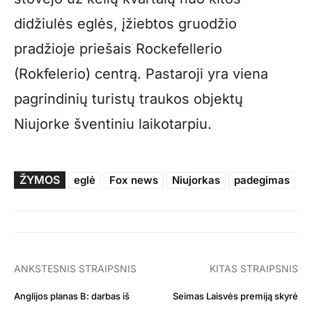
didžiulės eglės, įžiebtos gruodžio
pradžioje priešais Rockefellerio
(Rokfelerio) centrą. Pastaroji yra viena
pagrindinių turistų traukos objektų
Niujorke šventiniu laikotarpiu.
ŽYMOS
eglė
Fox news
Niujorkas
padegimas
ANKSTESNIS STRAIPSNIS
KITAS STRAIPSNIS
Anglijos planas B: darbas iš
Seimas Laisvės premiją skyrė