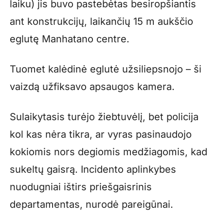
laiku) jis buvo pastebėtas besiropšiantis
ant konstrukcijų, laikančių 15 m aukščio
eglutę Manhatano centre.
Tuomet kalėdinė eglutė užsiliepsnojo – ši
vaizdą užfiksavo apsaugos kamera.
Sulaikytasis turėjo žiebtuvėlį, bet policija
kol kas nėra tikra, ar vyras pasinaudojo
kokiomis nors degiomis medžiagomis, kad
sukeltų gaisrą. Incidento aplinkybes
nuodugniai ištirs priešgaisrinis
departamentas, nurodė pareigūnai.