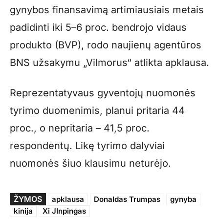
gynybos finansavimą artimiausiais metais
padidinti iki 5–6 proc. bendrojo vidaus
produkto (BVP), rodo naujienų agentūros
BNS užsakymu „Vilmorus“ atlikta apklausa.
Reprezentatyvaus gyventojų nuomonės
tyrimo duomenimis, planui pritaria 44
proc., o nepritaria – 41,5 proc.
respondentų. Likę tyrimo dalyviai
nuomonės šiuo klausimu neturėjo.
ŽYMOS
apklausa
Donaldas Trumpas
gynyba
kinija
Xi JInpingas