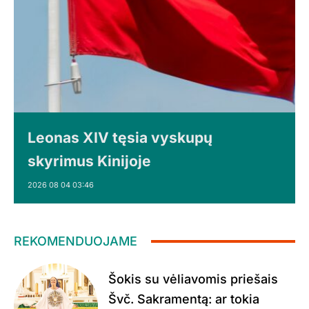
Leonas XIV tęsia vyskupų
skyrimus Kinijoje
2026 08 04 03:46
REKOMENDUOJAME
Šokis su vėliavomis priešais
Švč. Sakramentą: ar tokia