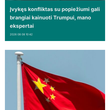
Įvykęs konfliktas su popiežiumi gali
brangiai kainuoti Trumpui, mano
ekspertai
2026 08 08 10:42