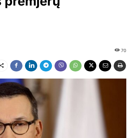
s premjerų
70
Dalintis