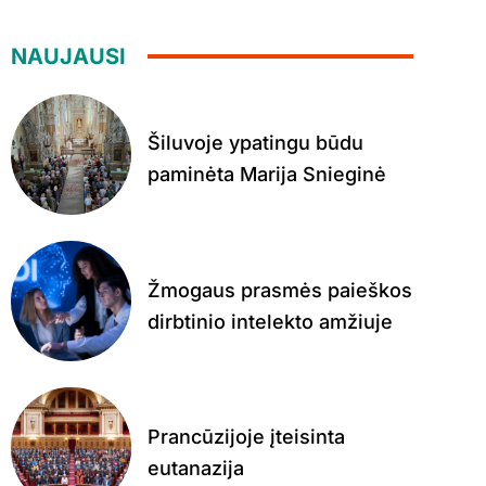
NAUJAUSI
Šiluvoje ypatingu būdu
paminėta Marija Snieginė
Žmogaus prasmės paieškos
dirbtinio intelekto amžiuje
Prancūzijoje įteisinta
eutanazija