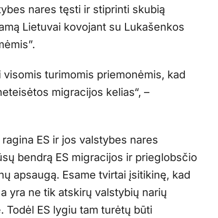
tybes nares tęsti ir stiprinti skubią
aramą Lietuvai kovojant su Lukašenkos
mėmis”.
ti visomis turimomis priemonėmis, kad
eteisėtos migracijos kelias“, –
t ragina ES ir jos valstybes nares
ūsų bendrą ES migracijos ir prieglobsčio
enų apsaugą. Esame tvirtai įsitikinę, kad
yra ne tik atskirų valstybių narių
 Todėl ES lygiu tam turėtų būti