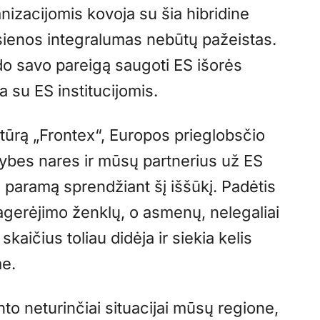
nizacijomis kovoja su šia hibridine
 sienos integralumas nebūtų pažeistas.
kdo savo pareigą saugoti ES išorės
 su ES institucijomis.
tūrą „Frontex“, Europos prieglobsčio
ybes nares ir mūsų partnerius už ES
nę paramą sprendžiant šį iššūkį. Padėtis
pagerėjimo ženklų, o asmenų, nelegaliai
skaičius toliau didėja ir siekia kelis
me.
to neturinčiai situacijai mūsų regione,