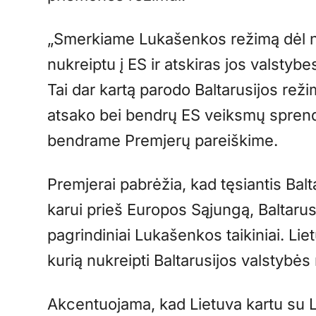
„Smerkiame Lukašenkos režimą dėl ne
nukreiptu į ES ir atskiras jos valstybe
Tai dar kartą parodo Baltarusijos rež
atsako bei bendrų ES veiksmų sprend
bendrame Premjerų pareiškime.
Premjerai pabrėžia, kad tęsiantis Bal
karui prieš Europos Sąjungą, Baltarus
pagrindiniai Lukašenkos taikiniai. Liet
kurią nukreipti Baltarusijos valstybės
Akcentuojama, kad Lietuva kartu su L