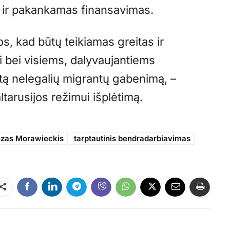
s ir pakankamas finansavimas.
ijos, kad būtų teikiamas greitas ir
i bei visiems, dalyvaujantiems
ėtą nelegalių migrantų gabenimą, –
ltarusijos režimui išplėtimą.
zas Morawieckis
tarptautinis bendradarbiavimas
Dalintis