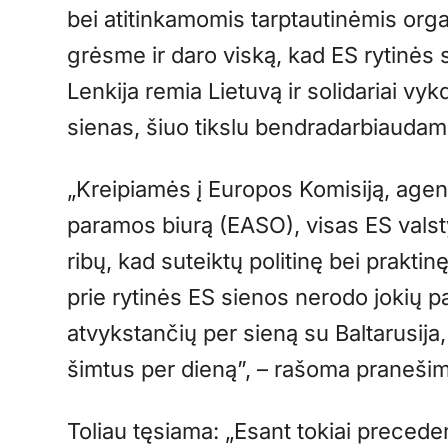
bei atitinkamomis tarptautinėmis orga
grėsme ir daro viską, kad ES rytinės
Lenkija remia Lietuvą ir solidariai vy
sienas, šiuo tikslu bendradarbiaudama
„Kreipiamės į Europos Komisiją, agen
paramos biurą (EASO), visas ES valst
ribų, kad suteiktų politinę bei prakti
prie rytinės ES sienos nerodo jokių 
atvykstančių per sieną su Baltarusija, 
šimtus per dieną”, – rašoma praneši
Toliau tęsiama: „Esant tokiai preceden