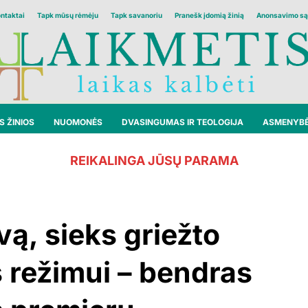
ontaktai
Tapk mūsų rėmėju
Tapk savanoriu
Pranešk įdomią žinią
Anonsavimo są
 ŽINIOS
NUOMONĖS
DVASINGUMAS IR TEOLOGIJA
ASMENYB
REIKALINGA JŪSŲ PARAMA
vą, sieks griežto
 režimui – bendras