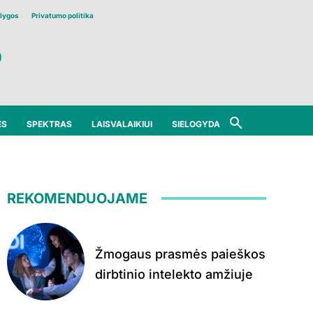
lygos
Privatumo politika
ĖS
SPEKTRAS
LAISVALAIKIUI
SIELOGYDA
REKOMENDUOJAME
Žmogaus prasmės paieškos
dirbtinio intelekto amžiuje