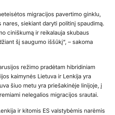
teisėtos migracijos pavertimo ginklu,
s nares, siekiant daryti politinį spaudimą.
imo ciniškumą ir reikalauja skubaus
žiant šį saugumo iššūkį“, – sakoma
tarusijos režimo pradėtam hibridiniam
ijos kaimynės Lietuva ir Lenkija yra
uva šiuo metu yra priešakinėje linijoje, į
 remiami nelegalios migracijos srautai.
enkija ir kitomis ES valstybėmis narėmis