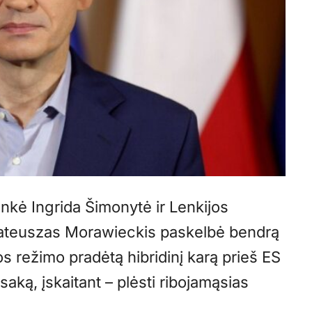
nkė Ingrida Šimonytė ir Lenkijos
Mateuszas Morawieckis paskelbė bendrą
os režimo pradėtą hibridinį karą prieš ES
atsaką, įskaitant – plėsti ribojamąsias