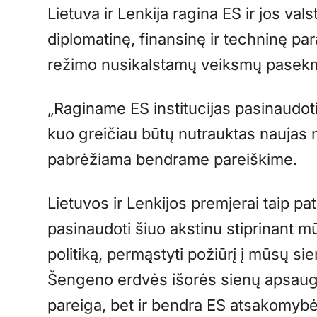
Lietuva ir Lenkija ragina ES ir jos vals
diplomatinę, finansinę ir techninę p
režimo nusikalstamų veiksmų pasek
„Raginame ES institucijas pasinaudo
kuo greičiau būtų nutrauktas naujas n
pabrėžiama bendrame pareiškime.
Lietuvos ir Lenkijos premjerai taip pa
pasinaudoti šiuo akstinu stiprinant m
politiką, permąstyti požiūrį į mūsų si
Šengeno erdvės išorės sienų apsauga 
pareiga, bet ir bendra ES atsakomybė.